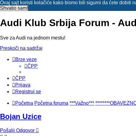
Ovaj sajt koristi kolačiće kako bismo bili sigurni da ćete dobiti
Shvatio sam!
Audi Klub Srbija Forum - Au
Sve za Audi na jednom mestu!
Preskoči na sadržaj
Brze veze
ČPP
ČPP
Prijava
Registruj se
Početna
Početna foruma
***Važno***
********OBAVEZN
Bojan Uzice
Pošalji Odgovor