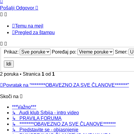
Vrh
Pošalji Odgovor
Temu na mejl
Pregled za štampu
Prikaz:
Poređaj po:
Smer:
2 poruka • Stranica
1
od
1
Povratak na “********OBAVEZNO ZA SVE ČLANOVE*******”
Skoči na
***Važno***
↳ Audi klub Srbija - intro video
↳ PRAVILA FORUMA
↳ ********OBAVEZNO ZA SVE ČLANOVE*******
↳ Predstavite se - objasnjenje