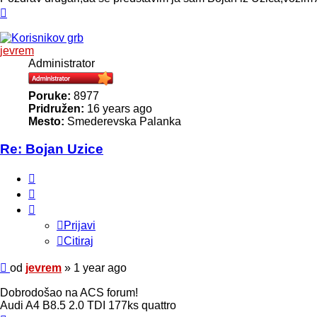
Vrh
jevrem
Administrator
Poruke:
8977
Pridružen:
16 years ago
Mesto:
Smederevska Palanka
Re: Bojan Uzice
Prijavi
Citiraj
Prijavi
Citiraj
Poruka
od
jevrem
»
1 year ago
Dobrodošao na ACS forum!
Audi A4 B8.5 2.0 TDI 177ks quattro