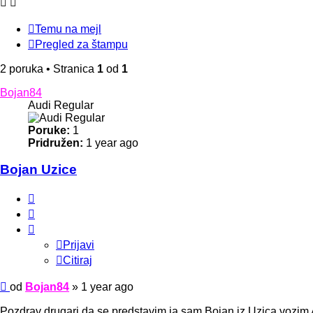
Temu na mejl
Pregled za štampu
2 poruka • Stranica
1
od
1
Bojan84
Audi Regular
Poruke:
1
Pridružen:
1 year ago
Bojan Uzice
Prijavi
Citiraj
Prijavi
Citiraj
Poruka
od
Bojan84
»
1 year ago
Pozdrav drugari,da se predstavim ja sam Bojan iz Uzica,vozim 