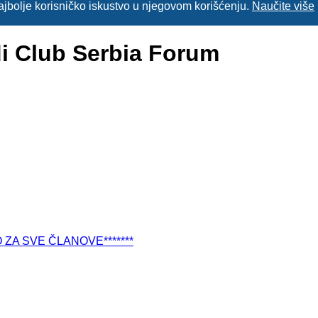
 najbolje korisničko iskustvo u njegovom korišćenju.
Naučite više
di Club Serbia Forum
O ZA SVE ČLANOVE*******