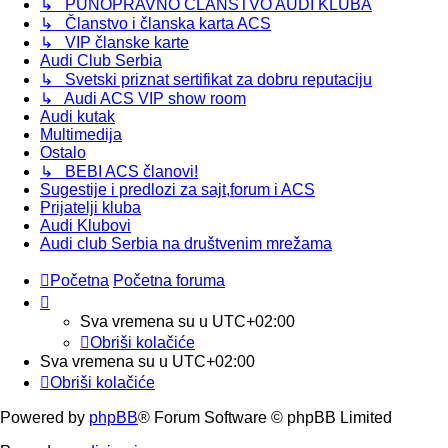
↳ PUNOPRAVNO ČLANSTVO AUDI KLUBA
↳ Članstvo i članska karta ACS
↳ VIP članske karte
Audi Club Serbia
↳ Svetski priznat sertifikat za dobru reputaciju
↳ Audi ACS VIP show room
Audi kutak
Multimedija
Ostalo
↳ BEBI ACS članovi!
Sugestije i predlozi za sajt,forum i ACS
Prijatelji kluba
Audi Klubovi
Audi club Serbia na društvenim mrežama
Početna
Početna foruma
Sva vremena su u
UTC+02:00
Obriši kolačiće
Sva vremena su u
UTC+02:00
Obriši kolačiće
Powered by
phpBB
® Forum Software © phpBB Limited