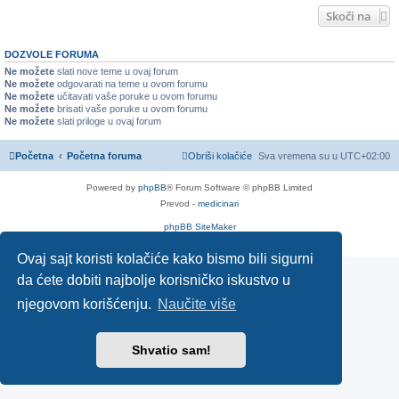
Skoči na
DOZVOLE FORUMA
Ne možete
slati nove teme u ovaj forum
Ne možete
odgovarati na teme u ovom forumu
Ne možete
učitavati vaše poruke u ovom forumu
Ne možete
brisati vaše poruke u ovom forumu
Ne možete
slati priloge u ovaj forum
Početna
Početna foruma
Obriši kolačiće
Sva vremena su u
UTC+02:00
Powered by
phpBB
® Forum Software © phpBB Limited
Prevod -
medicinari
phpBB SiteMaker
Privatnost
|
Uslovi
Ovaj sajt koristi kolačiće kako bismo bili sigurni
da ćete dobiti najbolje korisničko iskustvo u
njegovom korišćenju.
Naučite više
Shvatio sam!