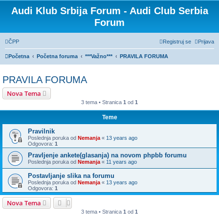
Audi Klub Srbija Forum - Audi Club Serbia
Forum
ČPP
Registruj se
Prijava
Početna
Početna foruma
***Važno***
PRAVILA FORUMA
PRAVILA FORUMA
Nova Tema
3 tema • Stranica
1
od
1
Teme
Pravilnik
Poslednja poruka od
Nemanja
«
13 years ago
Odgovora:
1
Pravljenje ankete(glasanja) na novom phpbb forumu
Poslednja poruka od
Nemanja
«
11 years ago
Postavljanje slika na forumu
Poslednja poruka od
Nemanja
«
13 years ago
Odgovora:
1
Nova Tema
3 tema • Stranica
1
od
1