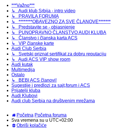
***Važno***
↳ Audi klub Srbija - intro video
↳ PRAVILA FORUMA
↳ ********OBAVEZNO ZA SVE ČLANOVE*******
↳ Predstavite se - objasnjenje
↳ PUNOPRAVNO ČLANSTVO AUDI KLUBA
↳ Članstvo i članska karta ACS
↳ VIP članske karte
Audi Club Serbia
↳ Svetski priznat sertifikat za dobru reputaciju
↳ Audi ACS VIP show room
Audi kutak
Multimedija
Ostalo
↳ BEBI ACS članovi!
Sugestije i predlozi za sajt,forum i ACS
Prijatelji kluba
Audi Klubovi
Audi club Serbia na društvenim mrežama
Početna
Početna foruma
Sva vremena su u
UTC+02:00
Obriši kolačiće