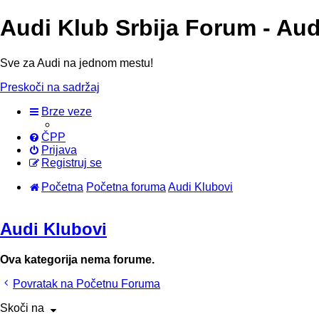
Audi Klub Srbija Forum - Au
Sve za Audi na jednom mestu!
Preskoči na sadržaj
Brze veze
ČPP
Prijava
Registruj se
Početna
Početna foruma
Audi Klubovi
Audi Klubovi
Ova kategorija nema forume.
Povratak na Početnu Foruma
Skoči na