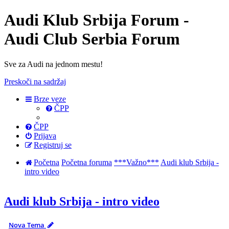
Audi Klub Srbija Forum -
Audi Club Serbia Forum
Sve za Audi na jednom mestu!
Preskoči na sadržaj
Brze veze
ČPP
ČPP
Prijava
Registruj se
Početna
Početna foruma
***Važno***
Audi klub Srbija -
intro video
Audi klub Srbija - intro video
Nova Tema