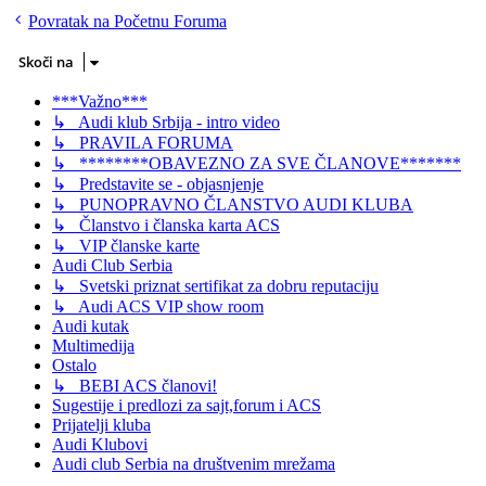
Povratak na Početnu Foruma
Skoči na
***Važno***
↳ Audi klub Srbija - intro video
↳ PRAVILA FORUMA
↳ ********OBAVEZNO ZA SVE ČLANOVE*******
↳ Predstavite se - objasnjenje
↳ PUNOPRAVNO ČLANSTVO AUDI KLUBA
↳ Članstvo i članska karta ACS
↳ VIP članske karte
Audi Club Serbia
↳ Svetski priznat sertifikat za dobru reputaciju
↳ Audi ACS VIP show room
Audi kutak
Multimedija
Ostalo
↳ BEBI ACS članovi!
Sugestije i predlozi za sajt,forum i ACS
Prijatelji kluba
Audi Klubovi
Audi club Serbia na društvenim mrežama