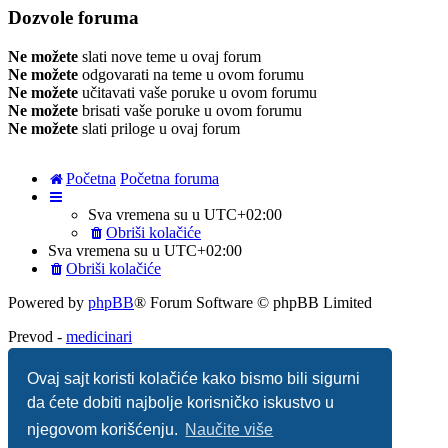
Dozvole foruma
Ne možete
slati nove teme u ovaj forum
Ne možete
odgovarati na teme u ovom forumu
Ne možete
učitavati vaše poruke u ovom forumu
Ne možete
brisati vaše poruke u ovom forumu
Ne možete
slati priloge u ovaj forum
Početna
Početna foruma
Sva vremena su u
UTC+02:00
Obriši kolačiće
Sva vremena su u
UTC+02:00
Obriši kolačiće
Powered by
phpBB
® Forum Software © phpBB Limited
Prevod -
medicinari
Ovaj sajt koristi kolačiće kako bismo bili sigurni
phpBB SiteMaker
da ćete dobiti najbolje korisničko iskustvo u
Privatnost
|
Uslovi
njegovom korišćenju.
Naučite više