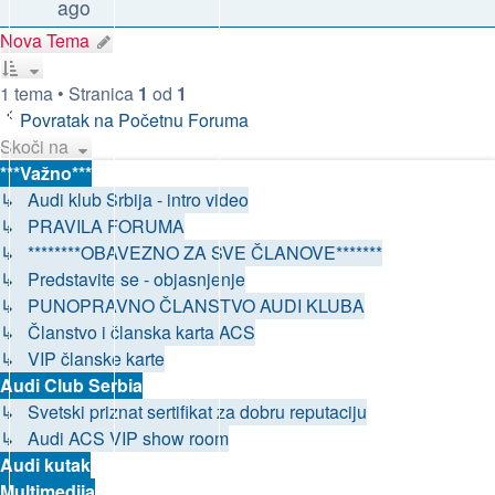
ago
Nova Tema
1 tema • Stranica
1
od
1
Povratak na Početnu Foruma
Skoči na
***Važno***
↳ Audi klub Srbija - intro video
↳ PRAVILA FORUMA
↳ ********OBAVEZNO ZA SVE ČLANOVE*******
↳ Predstavite se - objasnjenje
↳ PUNOPRAVNO ČLANSTVO AUDI KLUBA
↳ Članstvo i članska karta ACS
↳ VIP članske karte
Audi Club Serbia
↳ Svetski priznat sertifikat za dobru reputaciju
↳ Audi ACS VIP show room
Audi kutak
Multimedija