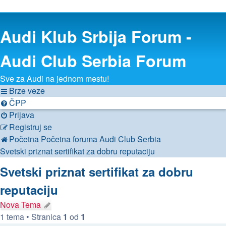
Audi Klub Srbija Forum -
Audi Club Serbia Forum
Sve za Audi na jednom mestu!
Brze veze
ČPP
Prijava
Registruj se
Početna
Početna foruma
Audi Club Serbia
Svetski priznat sertifikat za dobru reputaciju
Svetski priznat sertifikat za dobru
reputaciju
Nova Tema
1 tema • Stranica
1
od
1