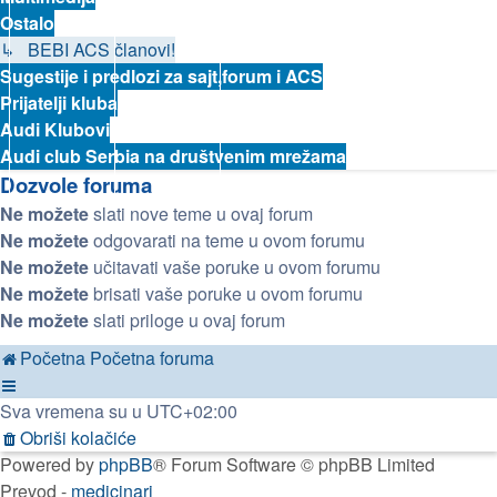
Ostalo
↳ BEBI ACS članovi!
Sugestije i predlozi za sajt,forum i ACS
Prijatelji kluba
Audi Klubovi
Audi club Serbia na društvenim mrežama
Dozvole foruma
Ne možete
slati nove teme u ovaj forum
Ne možete
odgovarati na teme u ovom forumu
Ne možete
učitavati vaše poruke u ovom forumu
Ne možete
brisati vaše poruke u ovom forumu
Ne možete
slati priloge u ovaj forum
Početna
Početna foruma
Sva vremena su u
UTC+02:00
Obriši kolačiće
Powered by
phpBB
® Forum Software © phpBB Limited
Prevod -
medicinari