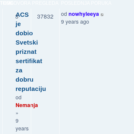
TEME
ODGOVORA
PREGLEDA
POSLEDNJA PORUKA
od
nowhyleeya
ACS
3
37832
9 years ago
je
dobio
Svetski
priznat
sertifikat
za
dobru
reputaciju
od
Nemanja
»
9
years