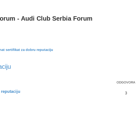
Forum - Audi Club Serbia Forum
nat sertifikat za dobru reputaciju
aciju
ODGOVORA
 reputaciju
3