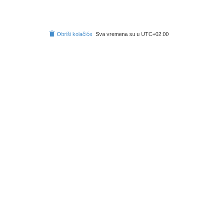
Obriši kolačiće
Sva vremena su u
UTC+02:00