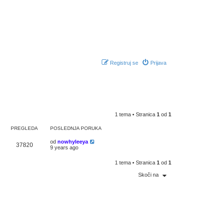
Registruj se
Prijava
1 tema • Stranica
1
od
1
PREGLEDA
POSLEDNJA PORUKA
od
nowhyleeya
37820
9 years ago
1 tema • Stranica
1
od
1
Skoči na