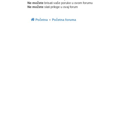
Ne možete
brisati vaše poruke u ovom forumu
Ne možete
slati priloge u ovaj forum
Početna
Početna foruma