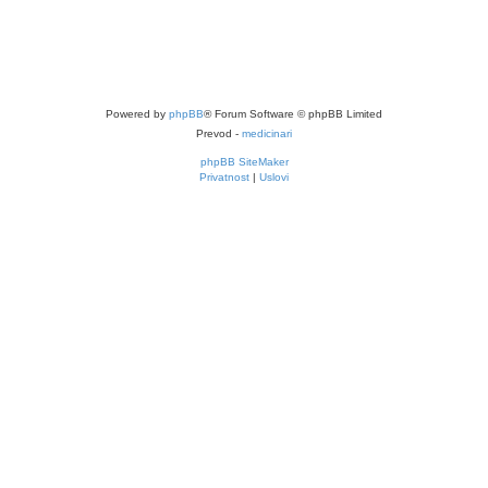
Powered by
phpBB
® Forum Software © phpBB Limited
Prevod -
medicinari
phpBB SiteMaker
Privatnost
|
Uslovi