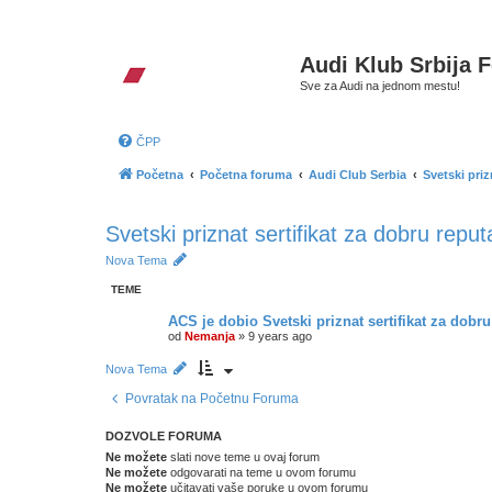
Audi Klub Srbija 
Sve za Audi na jednom mestu!
ČPP
Početna
Početna foruma
Audi Club Serbia
Svetski priz
Svetski priznat sertifikat za dobru reput
Nova Tema
TEME
ACS je dobio Svetski priznat sertifikat za dobru
od
Nemanja
»
9 years ago
Nova Tema
Povratak na Početnu Foruma
DOZVOLE FORUMA
Ne možete
slati nove teme u ovaj forum
Ne možete
odgovarati na teme u ovom forumu
Ne možete
učitavati vaše poruke u ovom forumu