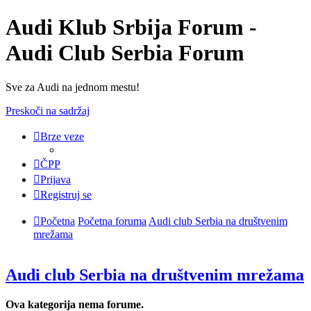
Audi Klub Srbija Forum -
Audi Club Serbia Forum
Sve za Audi na jednom mestu!
Preskoči na sadržaj
Brze veze
ČPP
Prijava
Registruj se
Početna
Početna foruma
Audi club Serbia na društvenim
mrežama
Audi club Serbia na društvenim mrežama
Ova kategorija nema forume.