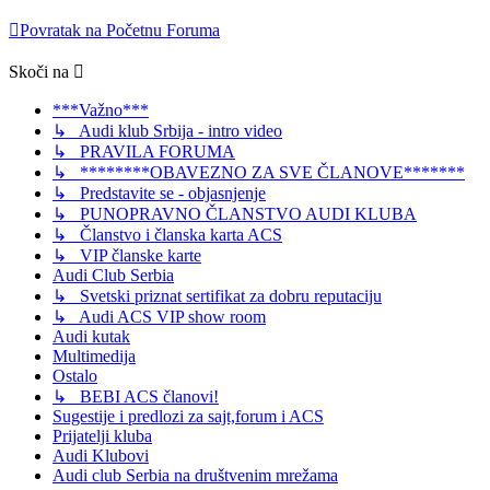
Povratak na Početnu Foruma
Skoči na
***Važno***
↳ Audi klub Srbija - intro video
↳ PRAVILA FORUMA
↳ ********OBAVEZNO ZA SVE ČLANOVE*******
↳ Predstavite se - objasnjenje
↳ PUNOPRAVNO ČLANSTVO AUDI KLUBA
↳ Članstvo i članska karta ACS
↳ VIP članske karte
Audi Club Serbia
↳ Svetski priznat sertifikat za dobru reputaciju
↳ Audi ACS VIP show room
Audi kutak
Multimedija
Ostalo
↳ BEBI ACS članovi!
Sugestije i predlozi za sajt,forum i ACS
Prijatelji kluba
Audi Klubovi
Audi club Serbia na društvenim mrežama