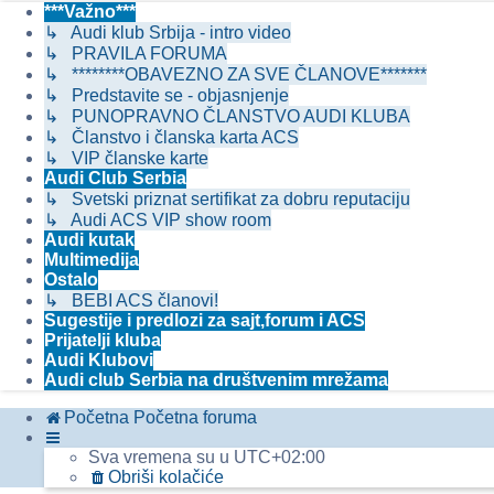
***Važno***
↳ Audi klub Srbija - intro video
↳ PRAVILA FORUMA
↳ ********OBAVEZNO ZA SVE ČLANOVE*******
↳ Predstavite se - objasnjenje
↳ PUNOPRAVNO ČLANSTVO AUDI KLUBA
↳ Članstvo i članska karta ACS
↳ VIP članske karte
Audi Club Serbia
↳ Svetski priznat sertifikat za dobru reputaciju
↳ Audi ACS VIP show room
Audi kutak
Multimedija
Ostalo
↳ BEBI ACS članovi!
Sugestije i predlozi za sajt,forum i ACS
Prijatelji kluba
Audi Klubovi
Audi club Serbia na društvenim mrežama
Početna
Početna foruma
Sva vremena su u
UTC+02:00
Obriši kolačiće