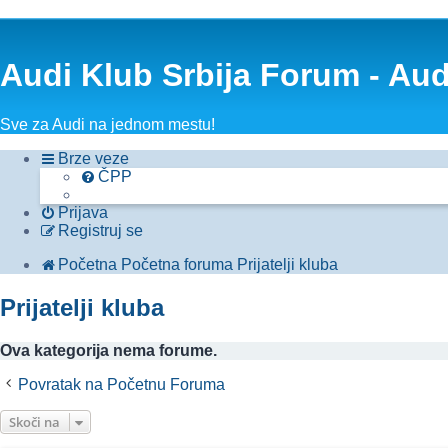
Audi Klub Srbija Forum - Au
Sve za Audi na jednom mestu!
Brze veze
ČPP
Prijava
Registruj se
Početna
Početna foruma
Prijatelji kluba
Prijatelji kluba
Ova kategorija nema forume.
Povratak na Početnu Foruma
Skoči na