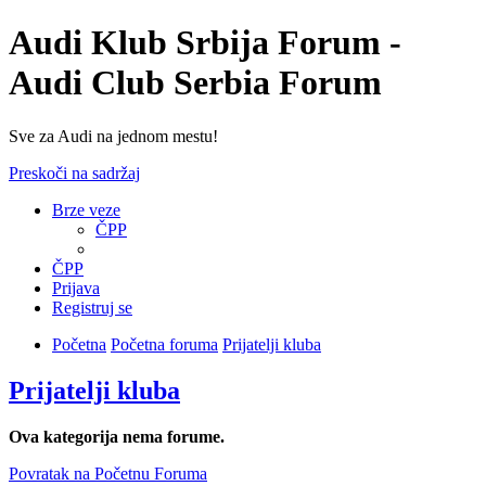
Audi Klub Srbija Forum -
Audi Club Serbia Forum
Sve za Audi na jednom mestu!
Preskoči na sadržaj
Brze veze
ČPP
ČPP
Prijava
Registruj se
Početna
Početna foruma
Prijatelji kluba
Prijatelji kluba
Ova kategorija nema forume.
Povratak na Početnu Foruma