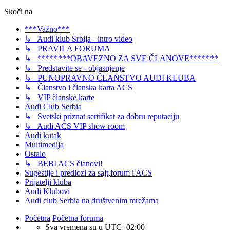
Skoči na
***Važno***
↳ Audi klub Srbija - intro video
↳ PRAVILA FORUMA
↳ ********OBAVEZNO ZA SVE ČLANOVE*******
↳ Predstavite se - objasnjenje
↳ PUNOPRAVNO ČLANSTVO AUDI KLUBA
↳ Članstvo i članska karta ACS
↳ VIP članske karte
Audi Club Serbia
↳ Svetski priznat sertifikat za dobru reputaciju
↳ Audi ACS VIP show room
Audi kutak
Multimedija
Ostalo
↳ BEBI ACS članovi!
Sugestije i predlozi za sajt,forum i ACS
Prijatelji kluba
Audi Klubovi
Audi club Serbia na društvenim mrežama
Početna
Početna foruma
Sva vremena su u
UTC+02:00