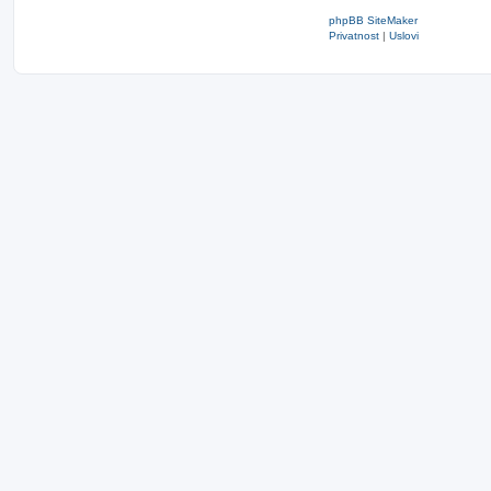
phpBB SiteMaker
Privatnost
|
Uslovi