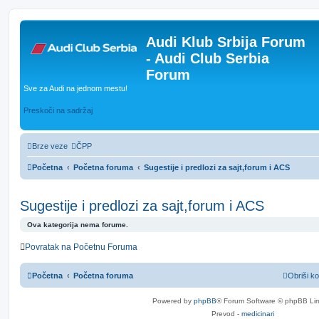
Audi Klub Srbija Forum
- Audi Club Serbia
Forum
Sve za Audi na jednom mestu!
Preskoči na sadržaj
Brze veze
ČPP
Početna
Početna foruma
Sugestije i predlozi za sajt,forum i ACS
Sugestije i predlozi za sajt,forum i ACS
Ova kategorija nema forume.
Povratak na Početnu Foruma
Početna
Početna foruma
Obriši ko
Powered by
phpBB
® Forum Software © phpBB Lim
Prevod -
medicinari