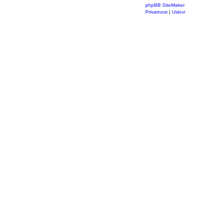
phpBB SiteMaker
Privatnost
|
Uslovi