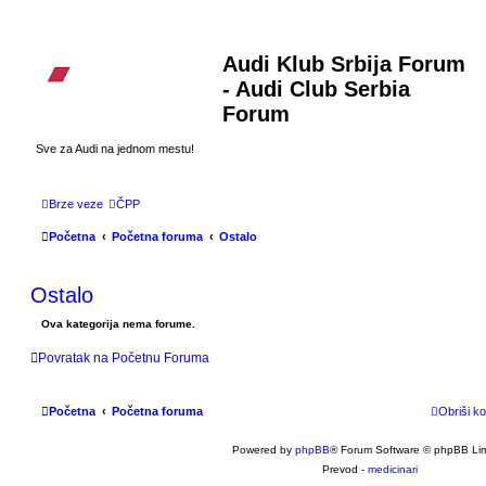
Audi Klub Srbija Forum
- Audi Club Serbia
Forum
Sve za Audi na jednom mestu!
Brze veze
ČPP
Početna
Početna foruma
Ostalo
Ostalo
Ova kategorija nema forume.
Povratak na Početnu Foruma
Početna
Početna foruma
Obriši ko
Powered by
phpBB
® Forum Software © phpBB Lim
Prevod -
medicinari