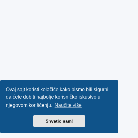
Ovaj sajt koristi kolačiće kako bismo bili sigurni
da ćete dobiti najbolje korisničko iskustvo u
njegovom korišćenju.
Naučite više
Shvatio sam!