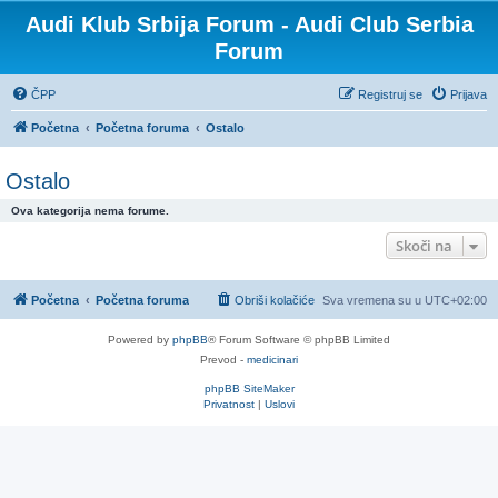
Audi Klub Srbija Forum - Audi Club Serbia
Forum
ČPP
Registruj se
Prijava
Početna
Početna foruma
Ostalo
Ostalo
Ova kategorija nema forume.
Skoči na
Početna
Početna foruma
Obriši kolačiće
Sva vremena su u
UTC+02:00
Powered by
phpBB
® Forum Software © phpBB Limited
Prevod -
medicinari
phpBB SiteMaker
Privatnost
|
Uslovi