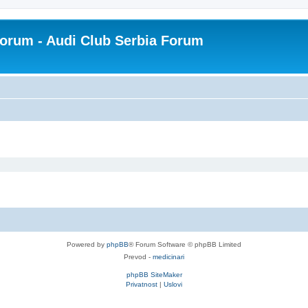
Forum - Audi Club Serbia Forum
Powered by
phpBB
® Forum Software © phpBB Limited
Prevod -
medicinari
phpBB SiteMaker
Privatnost
|
Uslovi