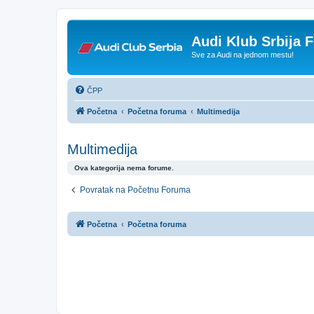
Audi Klub Srbija 
Sve za Audi na jednom mestu!
ČPP
Početna
Početna foruma
Multimedija
Multimedija
Ova kategorija nema forume.
Povratak na Početnu Foruma
Početna
Početna foruma