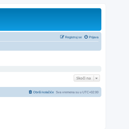
Registruj se
Prijava
Skoči na
Obriši kolačiće
Sva vremena su u
UTC+02:00