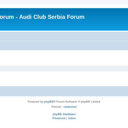
Forum - Audi Club Serbia Forum
Powered by
phpBB
® Forum Software © phpBB Limited
Prevod -
medicinari
phpBB SiteMaker
Privatnost
|
Uslovi