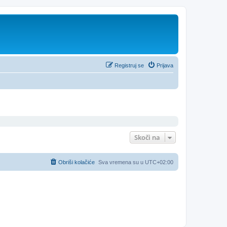
Registruj se
Prijava
Skoči na
Obriši kolačiće
Sva vremena su u
UTC+02:00