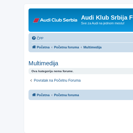
Audi Klub Srbija 
Sve za Audi na jednom mestu!
ČPP
Početna
Početna foruma
Multimedija
Multimedija
Ova kategorija nema forume.
Povratak na Početnu Foruma
Početna
Početna foruma