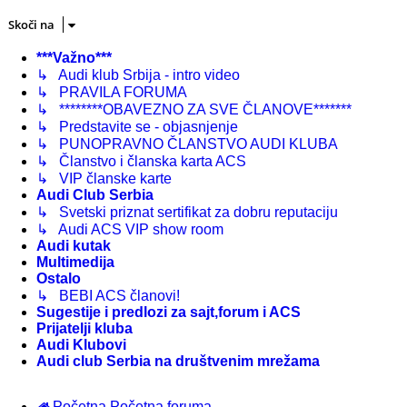
Skoči na
***Važno***
↳ Audi klub Srbija - intro video
↳ PRAVILA FORUMA
↳ ********OBAVEZNO ZA SVE ČLANOVE*******
↳ Predstavite se - objasnjenje
↳ PUNOPRAVNO ČLANSTVO AUDI KLUBA
↳ Članstvo i članska karta ACS
↳ VIP članske karte
Audi Club Serbia
↳ Svetski priznat sertifikat za dobru reputaciju
↳ Audi ACS VIP show room
Audi kutak
Multimedija
Ostalo
↳ BEBI ACS članovi!
Sugestije i predlozi za sajt,forum i ACS
Prijatelji kluba
Audi Klubovi
Audi club Serbia na društvenim mrežama
Početna
Početna foruma