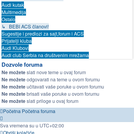
Audi kutak
Multimedija
Ostalo
↳ BEBI ACS članovi!
Sugestije i predlozi za sajt,forum i ACS
Prijatelji kluba
Audi Klubovi
Audi club Serbia na društvenim mrežama
Dozvole foruma
Ne možete
slati nove teme u ovaj forum
Ne možete
odgovarati na teme u ovom forumu
Ne možete
učitavati vaše poruke u ovom forumu
Ne možete
brisati vaše poruke u ovom forumu
Ne možete
slati priloge u ovaj forum
Početna
Početna foruma
Sva vremena su u
UTC+02:00
Obriši kolačiće