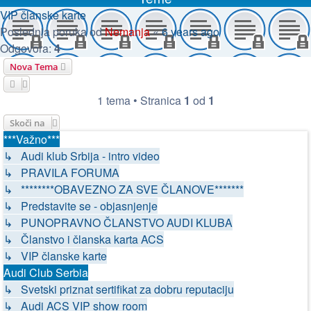
VIP članske karte
Poslednja poruka od
Nemanja
«
6 years ago
Odgovora:
4
Nova Tema
1 tema • Stranica
1
od
1
Skoči na
***Važno***
↳ Audi klub Srbija - intro video
↳ PRAVILA FORUMA
↳ ********OBAVEZNO ZA SVE ČLANOVE*******
↳ Predstavite se - objasnjenje
↳ PUNOPRAVNO ČLANSTVO AUDI KLUBA
↳ Članstvo i članska karta ACS
↳ VIP članske karte
Audi Club Serbia
↳ Svetski priznat sertifikat za dobru reputaciju
↳ Audi ACS VIP show room