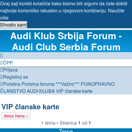
Ovaj sajt koristi kolačiće kako bismo bili sigurni da ćete dobiti
najbolje korisničko iskustvo u njegovom korišćenju.
Naučite
više
Shvatio sam!
Audi Klub Srbija Forum -
Audi Club Serbia Forum
ČPP
Prijava
Registruj se
Početna
Početna foruma
***Važno***
PUNOPRAVNO
ČLANSTVO AUDI KLUBA
VIP članske karte
VIP članske karte
Nova Tema
1 tema • Stranica
1
od
1
Teme