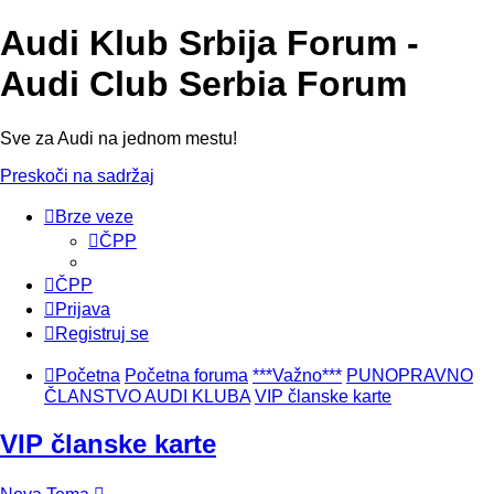
Audi Klub Srbija Forum -
Audi Club Serbia Forum
Sve za Audi na jednom mestu!
Preskoči na sadržaj
Brze veze
ČPP
ČPP
Prijava
Registruj se
Početna
Početna foruma
***Važno***
PUNOPRAVNO
ČLANSTVO AUDI KLUBA
VIP članske karte
VIP članske karte