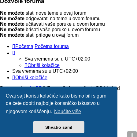
Dozvole foruma
Ne možete
slati nove teme u ovaj forum
Ne možete
odgovarati na teme u ovom forumu
Ne možete
učitavati vaše poruke u ovom forumu
Ne možete
brisati vaše poruke u ovom forumu
Ne možete
slati priloge u ovaj forum
Početna
Početna foruma
Sva vremena su u
UTC+02:00
Obriši kolačiće
Sva vremena su u
UTC+02:00
Obriši kolačiće
Powered by
phpBB
® Forum Software © phpBB Limited
Ovaj sajt koristi kolačiće kako bismo bili sigurni
Prevod -
medicinari
da ćete dobiti najbolje korisničko iskustvo u
njegovom korišćenju.
Naučite više
phpBB SiteMaker
Privatnost
|
Uslovi
Shvatio sam!
⇩