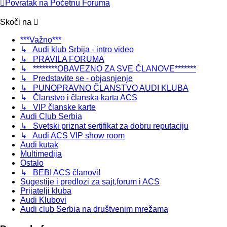
Povratak na Početnu Foruma
Skoči na
***Važno***
↳ Audi klub Srbija - intro video
↳ PRAVILA FORUMA
↳ ********OBAVEZNO ZA SVE ČLANOVE*******
↳ Predstavite se - objasnjenje
↳ PUNOPRAVNO ČLANSTVO AUDI KLUBA
↳ Članstvo i članska karta ACS
↳ VIP članske karte
Audi Club Serbia
↳ Svetski priznat sertifikat za dobru reputaciju
↳ Audi ACS VIP show room
Audi kutak
Multimedija
Ostalo
↳ BEBI ACS članovi!
Sugestije i predlozi za sajt,forum i ACS
Prijatelji kluba
Audi Klubovi
Audi club Serbia na društvenim mrežama