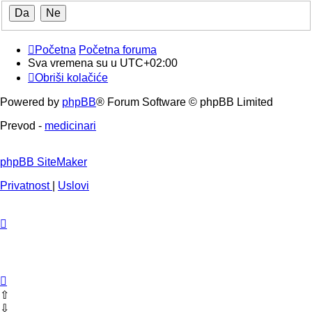
Početna
Početna foruma
Sva vremena su u
UTC+02:00
Obriši kolačiće
Powered by
phpBB
® Forum Software © phpBB Limited
Prevod -
medicinari
phpBB SiteMaker
Privatnost
|
Uslovi
⇧
⇩