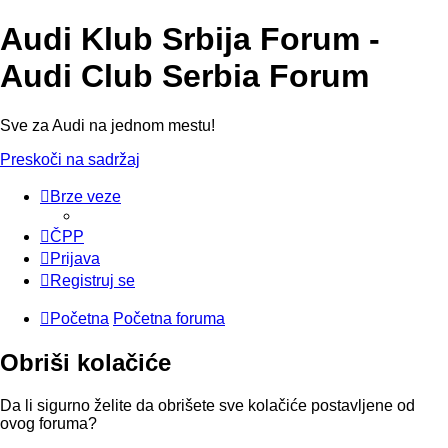
Audi Klub Srbija Forum -
Audi Club Serbia Forum
Sve za Audi na jednom mestu!
Preskoči na sadržaj
Brze veze
ČPP
Prijava
Registruj se
Početna
Početna foruma
Obriši kolačiće
Da li sigurno želite da obrišete sve kolačiće postavljene od
ovog foruma?