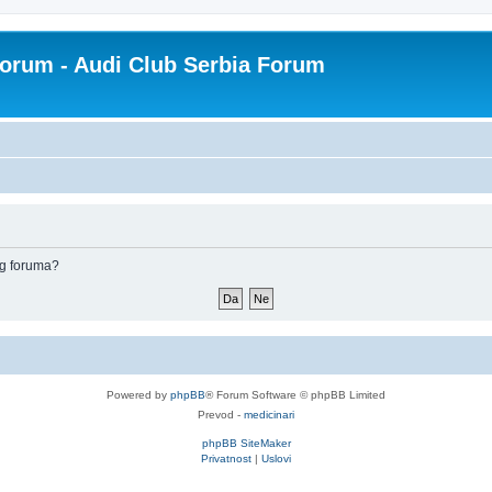
Forum - Audi Club Serbia Forum
og foruma?
Powered by
phpBB
® Forum Software © phpBB Limited
Prevod -
medicinari
phpBB SiteMaker
Privatnost
|
Uslovi