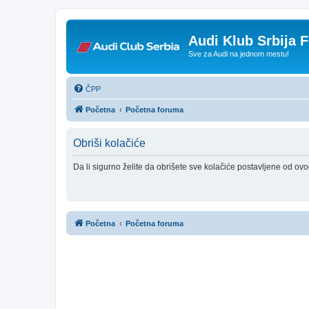
Audi Klub Srbija 
Sve za Audi na jednom mestu!
ČPP
Početna
Početna foruma
Obriši kolačiće
Da li sigurno želite da obrišete sve kolačiće postavljene od ov
Početna
Početna foruma