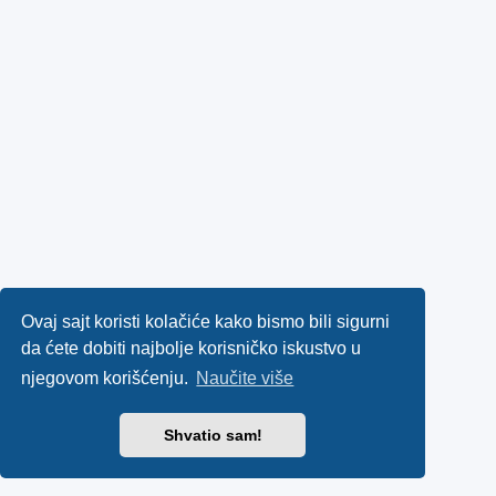
Ovaj sajt koristi kolačiće kako bismo bili sigurni
da ćete dobiti najbolje korisničko iskustvo u
njegovom korišćenju.
Naučite više
Shvatio sam!