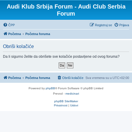
Audi Klub Srbija Forum - Audi Club Serbia
Forum
ČPP
Registruj se
Prijava
Početna
Početna foruma
Obriši kolačiće
Da li sigurno želite da obrišete sve kolačiće postavljene od ovog foruma?
Početna
Početna foruma
Obriši kolačiće
Sva vremena su u
UTC+02:00
Powered by
phpBB
® Forum Software © phpBB Limited
Prevod -
medicinari
phpBB SiteMaker
Privatnost
|
Uslovi