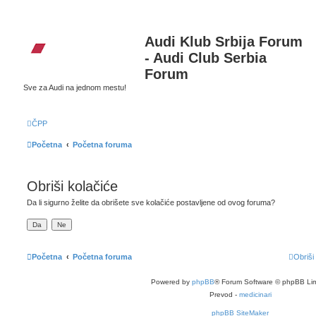
Audi Klub Srbija Forum
- Audi Club Serbia
Forum
Sve za Audi na jednom mestu!
ČPP
Početna
Početna foruma
Obriši kolačiće
Da li sigurno želite da obrišete sve kolačiće postavljene od ovog foruma?
Početna
Početna foruma
Obriši
Powered by
phpBB
® Forum Software © phpBB Lim
Prevod -
medicinari
phpBB SiteMaker