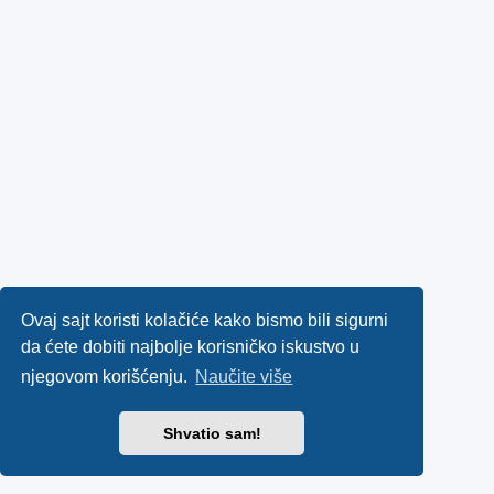
Ovaj sajt koristi kolačiće kako bismo bili sigurni
da ćete dobiti najbolje korisničko iskustvo u
njegovom korišćenju.
Naučite više
Shvatio sam!