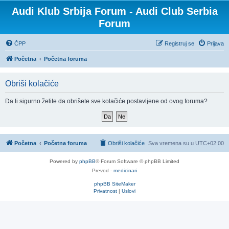
Audi Klub Srbija Forum - Audi Club Serbia
Forum
ČPP
Registruj se
Prijava
Početna
Početna foruma
Obriši kolačiće
Da li sigurno želite da obrišete sve kolačiće postavljene od ovog foruma?
Početna
Početna foruma
Obriši kolačiće
Sva vremena su u
UTC+02:00
Powered by
phpBB
® Forum Software © phpBB Limited
Prevod -
medicinari
phpBB SiteMaker
Privatnost
|
Uslovi