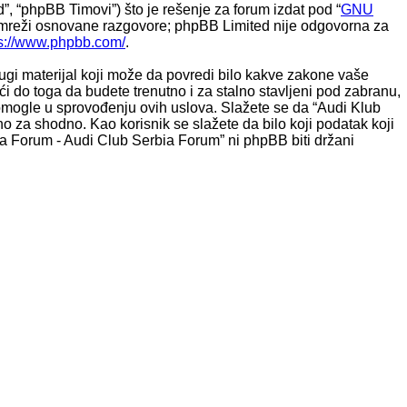
, “phpBB Timovi”) što je rešenje za forum izdat pod “
GNU
reži osnovane razgovore; phpBB Limited nije odgovorna za
ps://www.phpbb.com/
.
rugi materijal koji može da povredi bilo kakve zakone vaše
 do toga da budete trenutno i za stalno stavljeni pod zabranu,
omogle u sprovođenju ovih uslova. Slažete se da “Audi Klub
no za shodno. Kao korisnik se slažete da bilo koji podatak koji
ja Forum - Audi Club Serbia Forum” ni phpBB biti držani