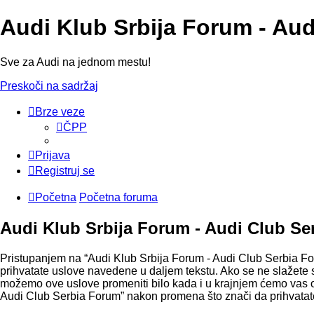
Audi Klub Srbija Forum - Au
Sve za Audi na jednom mestu!
Preskoči na sadržaj
Brze veze
ČPP
Prijava
Registruj se
Početna
Početna foruma
Audi Klub Srbija Forum - Audi Club Ser
Pristupanjem na “Audi Klub Srbija Forum - Audi Club Serbia Foru
prihvatate uslove navedene u daljem tekstu. Ako se ne slažete s
možemo ove uslove promeniti bilo kada i u krajnjem ćemo vas ob
Audi Club Serbia Forum” nakon promena što znači da prihvatate 