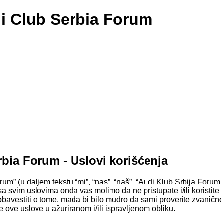
di Club Serbia Forum
bia Forum - Uslovi korišćenja
m” (u daljem tekstu “mi”, “nas”, “naš”, “Audi Klub Srbija Forum 
a svim uslovima onda vas molimo da ne pristupate i/ili koristit
avestiti o tome, mada bi bilo mudro da sami proverite zvanično
ove uslove u ažuriranom i/ili ispravljenom obliku.