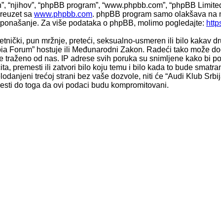
h”, “njihov”, “phpBB program”, “www.phpbb.com”, “phpBB Limited”
 preuzet sa
www.phpbb.com
. phpBB program samo olakšava na m
ili ponašanje. Za više podataka o phpBB, molimo pogledajte:
htt
etnički, pun mržnje, preteći, seksualno-usmeren ili bilo kakav d
ia Forum” hostuje ili Međunarodni Zakon. Radeći tako može doći
 traženo od nas. IP adrese svih poruka su snimljene kako bi p
a, premesti ili zatvori bilo koju temu i bilo kada to bude smatra
danjeni trećoj strani bez vaše dozvole, niti će “Audi Klub Srbi
esti do toga da ovi podaci budu kompromitovani.