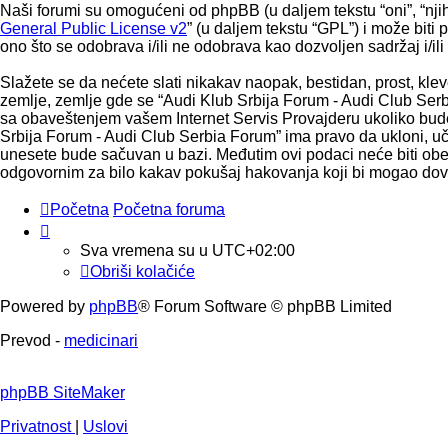
Naši forumi su omogućeni od phpBB (u daljem tekstu “oni”, “nji
General Public License v2
” (u daljem tekstu “GPL”) i može biti
ono što se odobrava i/ili ne odobrava kao dozvoljen sadržaj i/
Slažete se da nećete slati nikakav naopak, bestidan, prost, klev
zemlje, zemlje gde se “Audi Klub Srbija Forum - Audi Club Serb
sa obaveštenjem vašem Internet Servis Provajderu ukoliko bude
Srbija Forum - Audi Club Serbia Forum” ima pravo da ukloni, učit
unesete bude sačuvan u bazi. Međutim ovi podaci neće biti obelo
odgovornim za bilo kakav pokušaj hakovanja koji bi mogao dov
Početna
Početna foruma
Sva vremena su u
UTC+02:00
Obriši kolačiće
Powered by
phpBB
® Forum Software © phpBB Limited
Prevod -
medicinari
phpBB SiteMaker
Privatnost
|
Uslovi