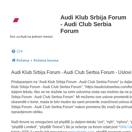
Audi Klub Srbija Forum
- Audi Club Serbia
Forum
Sve za Audi na jednom mestu!
ČPP
Početna
Početna foruma
Audi Klub Srbija Forum - Audi Club Serbia Forum - Uslovi
Pristupanjem na “Audi Klub Srbija Forum - Audi Club Serbia Forum” (u daljem 
Klub Srbija Forum - Audi Club Serbia Forum”, “https://audiclubserbia.com/f
daljem tekstu. Ako se ne slažete sa svim uslovima onda vas molimo da ne prist
Srbija Forum - Audi Club Serbia Forum”. Mi možemo ove uslove promeniti b
obavestiti o tome, mada bi bilo mudro da sami proverite zvaničnost uslova d
Srbija Forum - Audi Club Serbia Forum” nakon promena što znači da prihvata
ispravljenom obliku.
Naši forumi su omogućeni od phpBB (u daljem tekstu “oni”, “njih”, “njihov
“phpBB Limited”, “phpBB Timovi”) što je rešenje za forum izdat pod “
GNU Gen
tekstu “GPL”) i može biti preuzet sa
www.phpbb.com
. phpBB program samo 