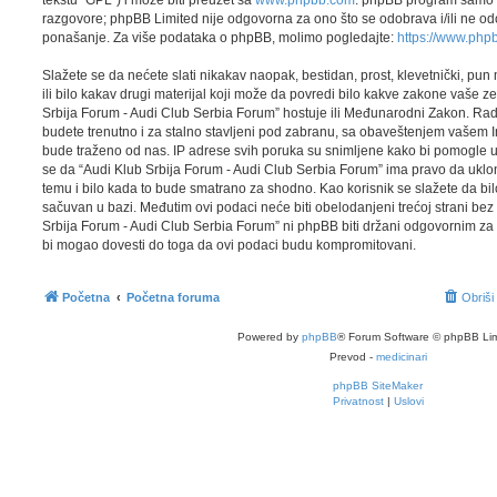
razgovore; phpBB Limited nije odgovorna za ono što se odobrava i/ili ne odo
ponašanje. Za više podataka o phpBB, molimo pogledajte:
https://www.php
Slažete se da nećete slati nikakav naopak, bestidan, prost, klevetnički, pu
ili bilo kakav drugi materijal koji može da povredi bilo kakve zakone vaše z
Srbija Forum - Audi Club Serbia Forum” hostuje ili Međunarodni Zakon. Ra
budete trenutno i za stalno stavljeni pod zabranu, sa obaveštenjem vašem I
bude traženo od nas. IP adrese svih poruka su snimljene kako bi pomogle u
se da “Audi Klub Srbija Forum - Audi Club Serbia Forum” ima pravo da ukloni, 
temu i bilo kada to bude smatrano za shodno. Kao korisnik se slažete da bil
sačuvan u bazi. Međutim ovi podaci neće biti obelodanjeni trećoj strani bez 
Srbija Forum - Audi Club Serbia Forum” ni phpBB biti držani odgovornim za
bi mogao dovesti do toga da ovi podaci budu kompromitovani.
Početna
Početna foruma
Obriši
Powered by
phpBB
® Forum Software © phpBB Lim
Prevod -
medicinari
phpBB SiteMaker
Privatnost
|
Uslovi