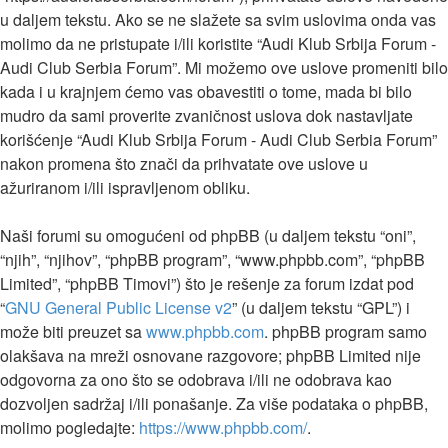
u daljem tekstu. Ako se ne slažete sa svim uslovima onda vas
molimo da ne pristupate i/ili koristite “Audi Klub Srbija Forum -
Audi Club Serbia Forum”. Mi možemo ove uslove promeniti bilo
kada i u krajnjem ćemo vas obavestiti o tome, mada bi bilo
mudro da sami proverite zvaničnost uslova dok nastavljate
korišćenje “Audi Klub Srbija Forum - Audi Club Serbia Forum”
nakon promena što znači da prihvatate ove uslove u
ažuriranom i/ili ispravljenom obliku.
Naši forumi su omogućeni od phpBB (u daljem tekstu “oni”,
“njih”, “njihov”, “phpBB program”, “www.phpbb.com”, “phpBB
Limited”, “phpBB Timovi”) što je rešenje za forum izdat pod
“
GNU General Public License v2
” (u daljem tekstu “GPL”) i
može biti preuzet sa
www.phpbb.com
. phpBB program samo
olakšava na mreži osnovane razgovore; phpBB Limited nije
odgovorna za ono što se odobrava i/ili ne odobrava kao
dozvoljen sadržaj i/ili ponašanje. Za više podataka o phpBB,
molimo pogledajte:
https://www.phpbb.com/
.