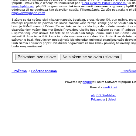
“phpBB Timovi”) što je rešenje za forum izdat pod “
GNU General Public License v2
” (u d
www.phpbb.com
. phpBB program samo olakšava na mreži osnovane razgovore; phpBB Li
odobrava i/ili ne odobrava kao dozvoljen sadržaj i/ili ponašanje. Za više podataka o php
https://www.phpbb.com/
.
Slažete se da nećete slati nikakav naopak, bestidan, prost, klevetnički, pun mržnje, prete
materijal koji može da povredi bilo kakve zakone vaše zemlje, zemlje gde se “Audi Klub S
hostuje ili Međunarodni Zakon. Radeći tako može doći do toga da budete trenutno i za st
obaveštenjem vašem Internet Servis Provajderu ukoliko bude traženo od nas. IP adrese 
u sprovođenju ovih uslova. Slažete se da “Audi Klub Srbija Forum - Audi Club Serbia Forum
zatvori bilo koju temu i bilo kada to bude smatrano za shodno. Kao korisnik se slažete da
sačuvan u bazi. Međutim ovi podaci neće biti obelodanjeni trećoj strani bez vaše dozvole,
Club Serbia Forum” ni phpBB biti držani odgovornim za bilo kakav pokušaj hakovanja koj
budu kompromitovani.
Početna
Početna foruma
Obriši ko
Powered by
phpBB
® Forum Software © phpBB Lim
Prevod -
medicinari
phpBB SiteMaker
Privatnost
|
Uslovi