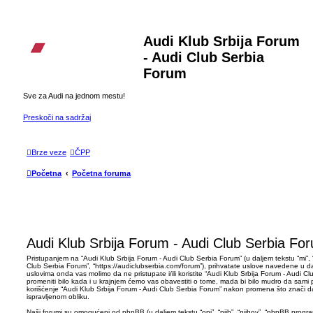
Audi Klub Srbija Forum
- Audi Club Serbia
Forum
Sve za Audi na jednom mestu!
Preskoči na sadržaj
Brze veze
ČPP
Početna
Početna foruma
Audi Klub Srbija Forum - Audi Club Serbia For
Pristupanjem na “Audi Klub Srbija Forum - Audi Club Serbia Forum” (u daljem tekstu “mi”, “
Club Serbia Forum”, “https://audiclubserbia.com/forum”), prihvatate uslove navedene u da
uslovima onda vas molimo da ne pristupate i/ili koristite “Audi Klub Srbija Forum - Audi
promeniti bilo kada i u krajnjem ćemo vas obavestiti o tome, mada bi bilo mudro da sami 
korišćenje “Audi Klub Srbija Forum - Audi Club Serbia Forum” nakon promena što znači da 
ispravljenom obliku.
Naši forumi su omogućeni od phpBB (u daljem tekstu “oni”, “njih”, “njihov”, “phpBB prog