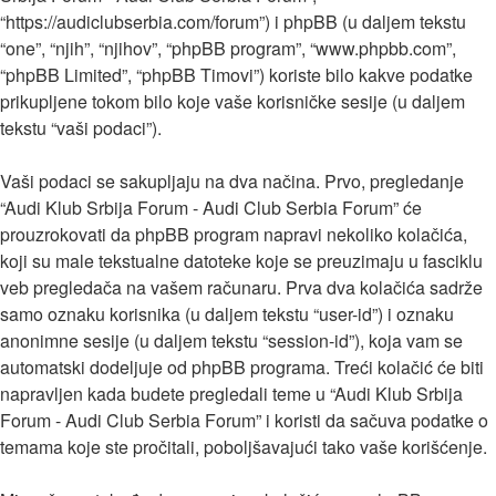
“https://audiclubserbia.com/forum”) i phpBB (u daljem tekstu
“one”, “njih”, “njihov”, “phpBB program”, “www.phpbb.com”,
“phpBB Limited”, “phpBB Timovi”) koriste bilo kakve podatke
prikupljene tokom bilo koje vaše korisničke sesije (u daljem
tekstu “vaši podaci”).
Vaši podaci se sakupljaju na dva načina. Prvo, pregledanje
“Audi Klub Srbija Forum - Audi Club Serbia Forum” će
prouzrokovati da phpBB program napravi nekoliko kolačića,
koji su male tekstualne datoteke koje se preuzimaju u fasciklu
veb pregledača na vašem računaru. Prva dva kolačića sadrže
samo oznaku korisnika (u daljem tekstu “user-id”) i oznaku
anonimne sesije (u daljem tekstu “session-id”), koja vam se
automatski dodeljuje od phpBB programa. Treći kolačić će biti
napravljen kada budete pregledali teme u “Audi Klub Srbija
Forum - Audi Club Serbia Forum” i koristi da sačuva podatke o
temama koje ste pročitali, poboljšavajući tako vaše korišćenje.