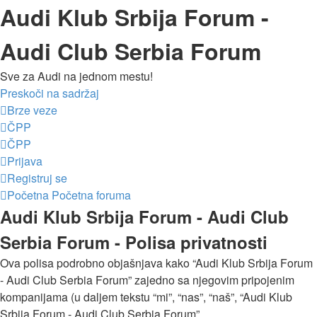
Audi Klub Srbija Forum -
Audi Club Serbia Forum
Sve za Audi na jednom mestu!
Preskoči na sadržaj
Brze veze
ČPP
ČPP
Prijava
Registruj se
Početna
Početna foruma
Audi Klub Srbija Forum - Audi Club
Serbia Forum - Polisa privatnosti
Ova polisa podrobno objašnjava kako “Audi Klub Srbija Forum
- Audi Club Serbia Forum” zajedno sa njegovim pripojenim
kompanijama (u daljem tekstu “mi”, “nas”, “naš”, “Audi Klub
Srbija Forum - Audi Club Serbia Forum”,