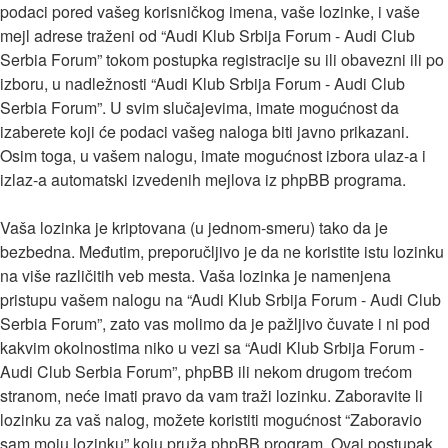
podaci pored vašeg korisničkog imena, vaše lozinke, i vaše
mejl adrese traženi od “Audi Klub Srbija Forum - Audi Club
Serbia Forum” tokom postupka registracije su ili obavezni ili po
izboru, u nadležnosti “Audi Klub Srbija Forum - Audi Club
Serbia Forum”. U svim slučajevima, imate mogućnost da
izaberete koji će podaci vašeg naloga biti javno prikazani.
Osim toga, u vašem nalogu, imate mogućnost izbora ulaz-a i
izlaz-a automatski izvedenih mejlova iz phpBB programa.
Vaša lozinka je kriptovana (u jednom-smeru) tako da je
bezbedna. Međutim, preporučljivo je da ne koristite istu lozinku
na više različitih veb mesta. Vaša lozinka je namenjena
pristupu vašem nalogu na “Audi Klub Srbija Forum - Audi Club
Serbia Forum”, zato vas molimo da je pažljivo čuvate i ni pod
kakvim okolnostima niko u vezi sa “Audi Klub Srbija Forum -
Audi Club Serbia Forum”, phpBB ili nekom drugom trećom
stranom, neće imati pravo da vam traži lozinku. Zaboravite li
lozinku za vaš nalog, možete koristiti mogućnost “Zaboravio
sam moju lozinku” koju pruža phpBB program. Ovaj postupak