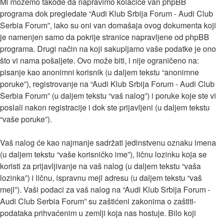
Mi možemo takođe da napravimo kolačiće van phpBB
programa dok pregledate “Audi Klub Srbija Forum - Audi Club
Serbia Forum”, iako su oni van domašaja ovog dokumenta koji
je namenjen samo da pokrije stranice napravljene od phpBB
programa. Drugi način na koji sakupljamo vaše podatke je ono
što vi nama pošaljete. Ovo može biti, i nije ograničeno na:
pisanje kao anonimni korisnik (u daljem tekstu “anonimne
poruke”), registrovanje na “Audi Klub Srbija Forum - Audi Club
Serbia Forum” (u daljem tekstu “vaš nalog”) i poruke koje ste vi
poslali nakon registracije i dok ste prijavljeni (u daljem tekstu
“vaše poruke”).
Vaš nalog će kao najmanje sadržati jedinstvenu oznaku imena
(u daljem tekstu “vaše korisničko ime”), ličnu lozinku koja se
koristi za prijavljivanje na vaš nalog (u daljem tekstu “vaša
lozinka”) i ličnu, ispravnu mejl adresu (u daljem tekstu “vaš
mejl”). Vaši podaci za vaš nalog na “Audi Klub Srbija Forum -
Audi Club Serbia Forum” su zaštićeni zakonima o zaštiti-
podataka prihvaćenim u zemlji koja nas hostuje. Bilo koji