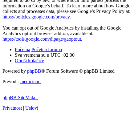
required to do so by law, or where such third parties process the
information on Google’s behalf. To learn more about how Google
collects and processes data, please see Google’s Privacy Policy at:
https://policies.google.com/privacy
.
You can opt out of Google Analytics by installing the Google
Analytics opt-out browser add-on, available at:
https://tools.google.com/dlpage/gaoptout
.
Početna
Početna foruma
Sva vremena su u
UTC+02:00
Obriši kolačiće
Powered by
phpBB
® Forum Software © phpBB Limited
Prevod -
medicinari
phpBB SiteMaker
Privatnost
|
Uslovi