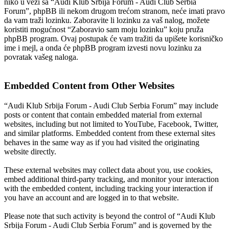
niko u vezi sa “Audi Klub Srbija Forum - Audi Club Serbia
Forum”, phpBB ili nekom drugom trećom stranom, neće imati pravo
da vam traži lozinku. Zaboravite li lozinku za vaš nalog, možete
koristiti mogućnost “Zaboravio sam moju lozinku” koju pruža
phpBB program. Ovaj postupak će vam tražiti da upišete korisničko
ime i mejl, a onda će phpBB program izvesti novu lozinku za
povratak vašeg naloga.
Embedded Content from Other Websites
“Audi Klub Srbija Forum - Audi Club Serbia Forum” may include
posts or content that contain embedded material from external
websites, including but not limited to YouTube, Facebook, Twitter,
and similar platforms. Embedded content from these external sites
behaves in the same way as if you had visited the originating
website directly.
These external websites may collect data about you, use cookies,
embed additional third-party tracking, and monitor your interaction
with the embedded content, including tracking your interaction if
you have an account and are logged in to that website.
Please note that such activity is beyond the control of “Audi Klub
Srbija Forum - Audi Club Serbia Forum” and is governed by the