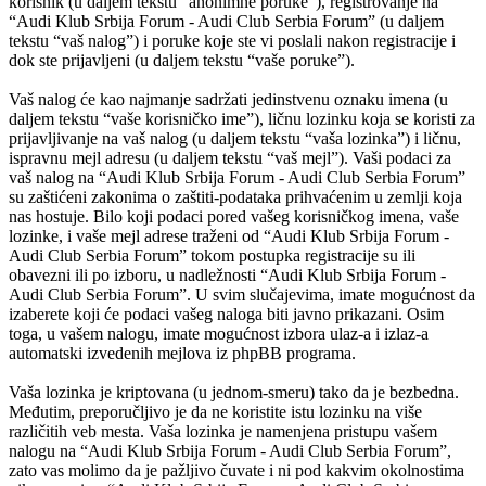
korisnik (u daljem tekstu “anonimne poruke”), registrovanje na
“Audi Klub Srbija Forum - Audi Club Serbia Forum” (u daljem
tekstu “vaš nalog”) i poruke koje ste vi poslali nakon registracije i
dok ste prijavljeni (u daljem tekstu “vaše poruke”).
Vaš nalog će kao najmanje sadržati jedinstvenu oznaku imena (u
daljem tekstu “vaše korisničko ime”), ličnu lozinku koja se koristi za
prijavljivanje na vaš nalog (u daljem tekstu “vaša lozinka”) i ličnu,
ispravnu mejl adresu (u daljem tekstu “vaš mejl”). Vaši podaci za
vaš nalog na “Audi Klub Srbija Forum - Audi Club Serbia Forum”
su zaštićeni zakonima o zaštiti-podataka prihvaćenim u zemlji koja
nas hostuje. Bilo koji podaci pored vašeg korisničkog imena, vaše
lozinke, i vaše mejl adrese traženi od “Audi Klub Srbija Forum -
Audi Club Serbia Forum” tokom postupka registracije su ili
obavezni ili po izboru, u nadležnosti “Audi Klub Srbija Forum -
Audi Club Serbia Forum”. U svim slučajevima, imate mogućnost da
izaberete koji će podaci vašeg naloga biti javno prikazani. Osim
toga, u vašem nalogu, imate mogućnost izbora ulaz-a i izlaz-a
automatski izvedenih mejlova iz phpBB programa.
Vaša lozinka je kriptovana (u jednom-smeru) tako da je bezbedna.
Međutim, preporučljivo je da ne koristite istu lozinku na više
različitih veb mesta. Vaša lozinka je namenjena pristupu vašem
nalogu na “Audi Klub Srbija Forum - Audi Club Serbia Forum”,
zato vas molimo da je pažljivo čuvate i ni pod kakvim okolnostima