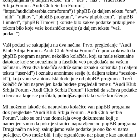
Srbija Forum - Audi Club Serbia Forum”,
“https://audiclubserbia.com/forum”) i phpBB (u daljem tekstu “one”,
“njih”, “njihov”, “phpBB program”, “www.phpbb.com”, “phpBB
Limited”, “phpBB Timovi”) koriste bilo kakve podatke prikupljene
tokom bilo koje vaše korisničke sesije (u daljem tekstu “vaši
podaci”).
Vaši podaci se sakupljaju na dva načina. Prvo, pregledanje “Audi
Klub Srbija Forum - Audi Club Serbia Forum” će prouzrokovati da
phpBB program napravi nekoliko kolačića, koji su male tekstualne
datoteke koje se preuzimaju u fasciklu veb pregledača na vašem
računaru. Prva dva kolačića sadrže samo oznaku korisnika (u daljem
tekstu “user-id”) i oznaku anonimne sesije (u daljem tekstu “session-
id”), koja vam se automatski dodeljuje od phpBB programa. Treći
kolačić će biti napravljen kada budete pregledali teme u “Audi Klub
Srbija Forum - Audi Club Serbia Forum” i koristi da sačuva podatke
o temama koje ste pročitali, poboljšavajući tako vaše korišćenje.
Mi možemo takođe da napravimo kolačiće van phpBB programa
dok pregledate “Audi Klub Srbija Forum - Audi Club Serbia
Forum”, iako su oni van domašaja ovog dokumenta koji je
namenjen samo da pokrije stranice napravljene od phpBB programa.
Drugi način na koji sakupljamo vaše podatke je ono što vi nama
pošaljete. Ovo može biti, i nije ograničeno na: pisanje kao anonimni