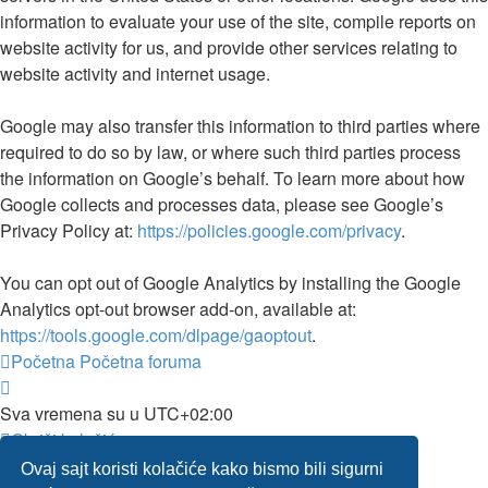
information to evaluate your use of the site, compile reports on
website activity for us, and provide other services relating to
website activity and internet usage.
Google may also transfer this information to third parties where
required to do so by law, or where such third parties process
the information on Google’s behalf. To learn more about how
Google collects and processes data, please see Google’s
Privacy Policy at:
https://policies.google.com/privacy
.
You can opt out of Google Analytics by installing the Google
Analytics opt-out browser add-on, available at:
https://tools.google.com/dlpage/gaoptout
.
Početna
Početna foruma
Sva vremena su u
UTC+02:00
Obriši kolačiće
Sva vremena su u
UTC+02:00
Ovaj sajt koristi kolačiće kako bismo bili sigurni