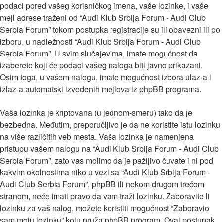
podaci pored vašeg korisničkog imena, vaše lozinke, i vaše
mejl adrese traženi od “Audi Klub Srbija Forum - Audi Club
Serbia Forum” tokom postupka registracije su ili obavezni ili po
izboru, u nadležnosti “Audi Klub Srbija Forum - Audi Club
Serbia Forum”. U svim slučajevima, imate mogućnost da
izaberete koji će podaci vašeg naloga biti javno prikazani.
Osim toga, u vašem nalogu, imate mogućnost izbora ulaz-a i
izlaz-a automatski izvedenih mejlova iz phpBB programa.
Vaša lozinka je kriptovana (u jednom-smeru) tako da je
bezbedna. Međutim, preporučljivo je da ne koristite istu lozinku
na više različitih veb mesta. Vaša lozinka je namenjena
pristupu vašem nalogu na “Audi Klub Srbija Forum - Audi Club
Serbia Forum”, zato vas molimo da je pažljivo čuvate i ni pod
kakvim okolnostima niko u vezi sa “Audi Klub Srbija Forum -
Audi Club Serbia Forum”, phpBB ili nekom drugom trećom
stranom, neće imati pravo da vam traži lozinku. Zaboravite li
lozinku za vaš nalog, možete koristiti mogućnost “Zaboravio
sam moju lozinku” koju pruža phpBB program. Ovaj postupak