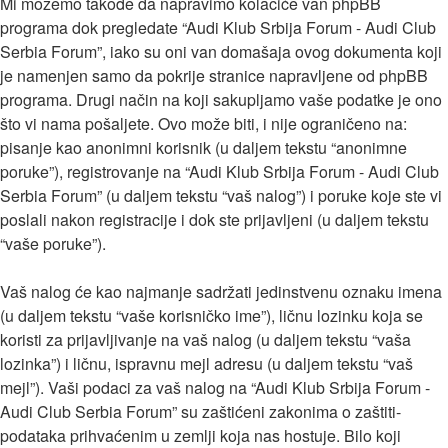
Mi možemo takođe da napravimo kolačiće van phpBB
programa dok pregledate “Audi Klub Srbija Forum - Audi Club
Serbia Forum”, iako su oni van domašaja ovog dokumenta koji
je namenjen samo da pokrije stranice napravljene od phpBB
programa. Drugi način na koji sakupljamo vaše podatke je ono
što vi nama pošaljete. Ovo može biti, i nije ograničeno na:
pisanje kao anonimni korisnik (u daljem tekstu “anonimne
poruke”), registrovanje na “Audi Klub Srbija Forum - Audi Club
Serbia Forum” (u daljem tekstu “vaš nalog”) i poruke koje ste vi
poslali nakon registracije i dok ste prijavljeni (u daljem tekstu
“vaše poruke”).
Vaš nalog će kao najmanje sadržati jedinstvenu oznaku imena
(u daljem tekstu “vaše korisničko ime”), ličnu lozinku koja se
koristi za prijavljivanje na vaš nalog (u daljem tekstu “vaša
lozinka”) i ličnu, ispravnu mejl adresu (u daljem tekstu “vaš
mejl”). Vaši podaci za vaš nalog na “Audi Klub Srbija Forum -
Audi Club Serbia Forum” su zaštićeni zakonima o zaštiti-
podataka prihvaćenim u zemlji koja nas hostuje. Bilo koji