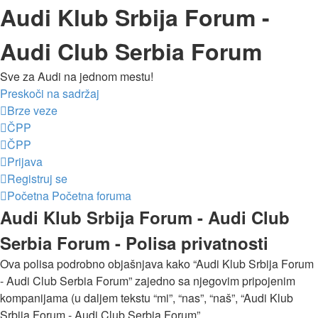
Audi Klub Srbija Forum -
Audi Club Serbia Forum
Sve za Audi na jednom mestu!
Preskoči na sadržaj
Brze veze
ČPP
ČPP
Prijava
Registruj se
Početna
Početna foruma
Audi Klub Srbija Forum - Audi Club
Serbia Forum - Polisa privatnosti
Ova polisa podrobno objašnjava kako “Audi Klub Srbija Forum
- Audi Club Serbia Forum” zajedno sa njegovim pripojenim
kompanijama (u daljem tekstu “mi”, “nas”, “naš”, “Audi Klub
Srbija Forum - Audi Club Serbia Forum”,