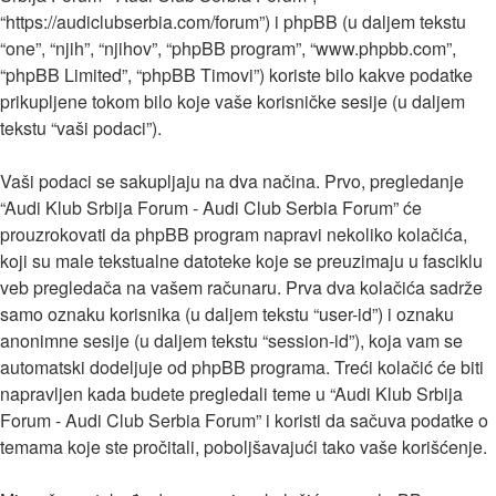
“https://audiclubserbia.com/forum”) i phpBB (u daljem tekstu
“one”, “njih”, “njihov”, “phpBB program”, “www.phpbb.com”,
“phpBB Limited”, “phpBB Timovi”) koriste bilo kakve podatke
prikupljene tokom bilo koje vaše korisničke sesije (u daljem
tekstu “vaši podaci”).
Vaši podaci se sakupljaju na dva načina. Prvo, pregledanje
“Audi Klub Srbija Forum - Audi Club Serbia Forum” će
prouzrokovati da phpBB program napravi nekoliko kolačića,
koji su male tekstualne datoteke koje se preuzimaju u fasciklu
veb pregledača na vašem računaru. Prva dva kolačića sadrže
samo oznaku korisnika (u daljem tekstu “user-id”) i oznaku
anonimne sesije (u daljem tekstu “session-id”), koja vam se
automatski dodeljuje od phpBB programa. Treći kolačić će biti
napravljen kada budete pregledali teme u “Audi Klub Srbija
Forum - Audi Club Serbia Forum” i koristi da sačuva podatke o
temama koje ste pročitali, poboljšavajući tako vaše korišćenje.