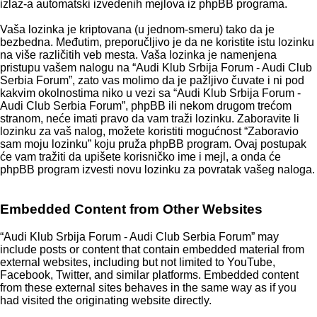
izlaz-a automatski izvedenih mejlova iz phpBB programa.
Vaša lozinka je kriptovana (u jednom-smeru) tako da je
bezbedna. Međutim, preporučljivo je da ne koristite istu lozinku
na više različitih veb mesta. Vaša lozinka je namenjena
pristupu vašem nalogu na “Audi Klub Srbija Forum - Audi Club
Serbia Forum”, zato vas molimo da je pažljivo čuvate i ni pod
kakvim okolnostima niko u vezi sa “Audi Klub Srbija Forum -
Audi Club Serbia Forum”, phpBB ili nekom drugom trećom
stranom, neće imati pravo da vam traži lozinku. Zaboravite li
lozinku za vaš nalog, možete koristiti mogućnost “Zaboravio
sam moju lozinku” koju pruža phpBB program. Ovaj postupak
će vam tražiti da upišete korisničko ime i mejl, a onda će
phpBB program izvesti novu lozinku za povratak vašeg naloga.
Embedded Content from Other Websites
“Audi Klub Srbija Forum - Audi Club Serbia Forum” may
include posts or content that contain embedded material from
external websites, including but not limited to YouTube,
Facebook, Twitter, and similar platforms. Embedded content
from these external sites behaves in the same way as if you
had visited the originating website directly.