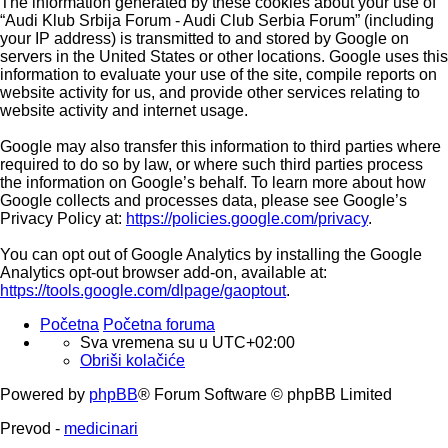
The information generated by these cookies about your use of
“Audi Klub Srbija Forum - Audi Club Serbia Forum” (including
your IP address) is transmitted to and stored by Google on
servers in the United States or other locations. Google uses this
information to evaluate your use of the site, compile reports on
website activity for us, and provide other services relating to
website activity and internet usage.
Google may also transfer this information to third parties where
required to do so by law, or where such third parties process
the information on Google’s behalf. To learn more about how
Google collects and processes data, please see Google’s
Privacy Policy at:
https://policies.google.com/privacy
.
You can opt out of Google Analytics by installing the Google
Analytics opt-out browser add-on, available at:
https://tools.google.com/dlpage/gaoptout
.
Početna
Početna foruma
Sva vremena su u
UTC+02:00
Obriši kolačiće
Powered by
phpBB
® Forum Software © phpBB Limited
Prevod -
medicinari