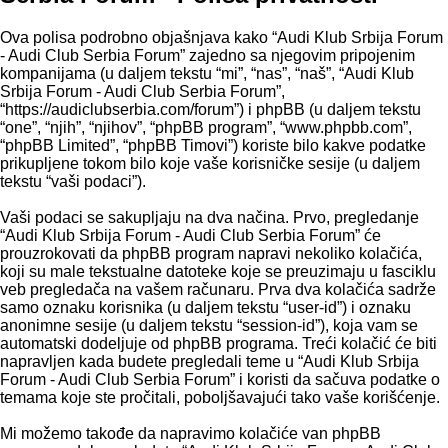
Ova polisa podrobno objašnjava kako “Audi Klub Srbija Forum
- Audi Club Serbia Forum” zajedno sa njegovim pripojenim
kompanijama (u daljem tekstu “mi”, “nas”, “naš”, “Audi Klub
Srbija Forum - Audi Club Serbia Forum”,
“https://audiclubserbia.com/forum”) i phpBB (u daljem tekstu
“one”, “njih”, “njihov”, “phpBB program”, “www.phpbb.com”,
“phpBB Limited”, “phpBB Timovi”) koriste bilo kakve podatke
prikupljene tokom bilo koje vaše korisničke sesije (u daljem
tekstu “vaši podaci”).
Vaši podaci se sakupljaju na dva načina. Prvo, pregledanje
“Audi Klub Srbija Forum - Audi Club Serbia Forum” će
prouzrokovati da phpBB program napravi nekoliko kolačića,
koji su male tekstualne datoteke koje se preuzimaju u fasciklu
veb pregledača na vašem računaru. Prva dva kolačića sadrže
samo oznaku korisnika (u daljem tekstu “user-id”) i oznaku
anonimne sesije (u daljem tekstu “session-id”), koja vam se
automatski dodeljuje od phpBB programa. Treći kolačić će biti
napravljen kada budete pregledali teme u “Audi Klub Srbija
Forum - Audi Club Serbia Forum” i koristi da sačuva podatke o
temama koje ste pročitali, poboljšavajući tako vaše korišćenje.
Mi možemo takođe da napravimo kolačiće van phpBB