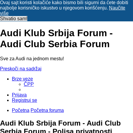
Ovaj sajt koristi kolačiće kako bismo bili sigurni da ćete dobiti
najbolje korisničko iskustvo u njegovom korišćenju.
Naučite
više
Shvatio sam!
Audi Klub Srbija Forum -
Audi Club Serbia Forum
Sve za Audi na jednom mestu!
Preskoči na sadržaj
Brze veze
ČPP
Prijava
Registruj se
Početna
Početna foruma
Audi Klub Srbija Forum - Audi Club
Serbia Forum - Polisa privatnosti