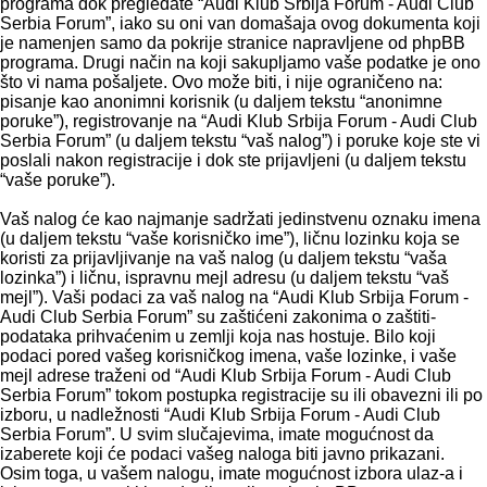
programa dok pregledate “Audi Klub Srbija Forum - Audi Club
Serbia Forum”, iako su oni van domašaja ovog dokumenta koji
je namenjen samo da pokrije stranice napravljene od phpBB
programa. Drugi način na koji sakupljamo vaše podatke je ono
što vi nama pošaljete. Ovo može biti, i nije ograničeno na:
pisanje kao anonimni korisnik (u daljem tekstu “anonimne
poruke”), registrovanje na “Audi Klub Srbija Forum - Audi Club
Serbia Forum” (u daljem tekstu “vaš nalog”) i poruke koje ste vi
poslali nakon registracije i dok ste prijavljeni (u daljem tekstu
“vaše poruke”).
Vaš nalog će kao najmanje sadržati jedinstvenu oznaku imena
(u daljem tekstu “vaše korisničko ime”), ličnu lozinku koja se
koristi za prijavljivanje na vaš nalog (u daljem tekstu “vaša
lozinka”) i ličnu, ispravnu mejl adresu (u daljem tekstu “vaš
mejl”). Vaši podaci za vaš nalog na “Audi Klub Srbija Forum -
Audi Club Serbia Forum” su zaštićeni zakonima o zaštiti-
podataka prihvaćenim u zemlji koja nas hostuje. Bilo koji
podaci pored vašeg korisničkog imena, vaše lozinke, i vaše
mejl adrese traženi od “Audi Klub Srbija Forum - Audi Club
Serbia Forum” tokom postupka registracije su ili obavezni ili po
izboru, u nadležnosti “Audi Klub Srbija Forum - Audi Club
Serbia Forum”. U svim slučajevima, imate mogućnost da
izaberete koji će podaci vašeg naloga biti javno prikazani.
Osim toga, u vašem nalogu, imate mogućnost izbora ulaz-a i