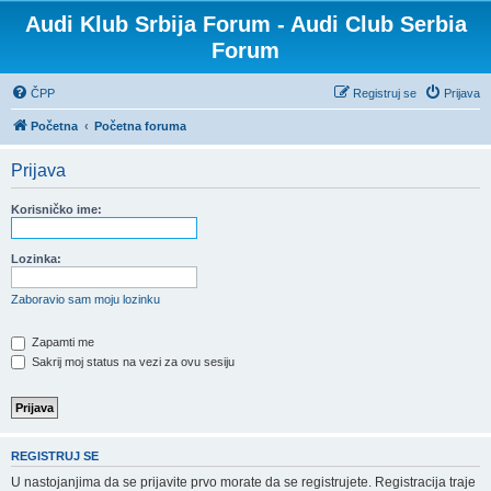
Audi Klub Srbija Forum - Audi Club Serbia
Forum
ČPP
Registruj se
Prijava
Početna
Početna foruma
Prijava
Korisničko ime:
Lozinka:
Zaboravio sam moju lozinku
Zapamti me
Sakrij moj status na vezi za ovu sesiju
REGISTRUJ SE
U nastojanjima da se prijavite prvo morate da se registrujete. Registracija traje