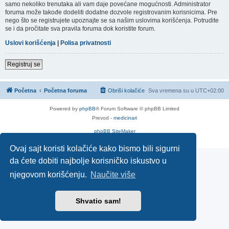
samo nekoliko trenutaka ali vam daje povećane mogućnosti. Administrator
foruma može takođe dodeliti dodatne dozvole registrovanim korisnicima. Pre
nego što se registrujete upoznajte se sa našim uslovima korišćenja. Potrudite
se i da pročitate sva pravila foruma dok koristite forum.
Uslovi korišćenja
|
Polisa privatnosti
Registruj se
Početna
Početna foruma
Obriši kolačiće
Sva vremena su u
UTC+02:00
Powered by
phpBB
® Forum Software © phpBB Limited
Prevod -
medicinari
phpBB SiteMaker
Privatnost
|
Uslovi
Ovaj sajt koristi kolačiće kako bismo bili sigurni
da ćete dobiti najbolje korisničko iskustvo u
njegovom korišćenju.
Naučite više
Shvatio sam!