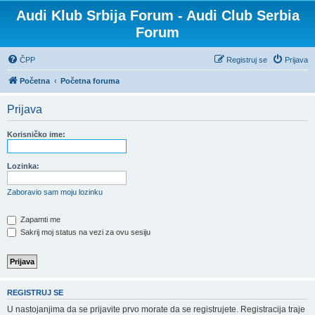
Audi Klub Srbija Forum - Audi Club Serbia
Forum
ČPP
Registruj se
Prijava
Početna
Početna foruma
Prijava
Korisničko ime:
Lozinka:
Zaboravio sam moju lozinku
Zapamti me
Sakrij moj status na vezi za ovu sesiju
REGISTRUJ SE
U nastojanjima da se prijavite prvo morate da se registrujete. Registracija traje