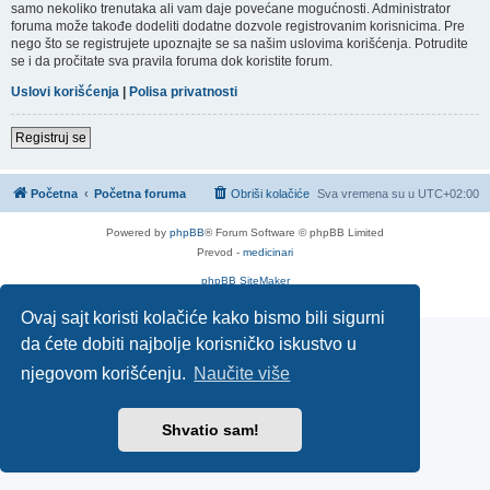
samo nekoliko trenutaka ali vam daje povećane mogućnosti. Administrator
foruma može takođe dodeliti dodatne dozvole registrovanim korisnicima. Pre
nego što se registrujete upoznajte se sa našim uslovima korišćenja. Potrudite
se i da pročitate sva pravila foruma dok koristite forum.
Uslovi korišćenja
|
Polisa privatnosti
Registruj se
Početna
Početna foruma
Obriši kolačiće
Sva vremena su u
UTC+02:00
Powered by
phpBB
® Forum Software © phpBB Limited
Prevod -
medicinari
phpBB SiteMaker
Privatnost
|
Uslovi
Ovaj sajt koristi kolačiće kako bismo bili sigurni
da ćete dobiti najbolje korisničko iskustvo u
njegovom korišćenju.
Naučite više
Shvatio sam!