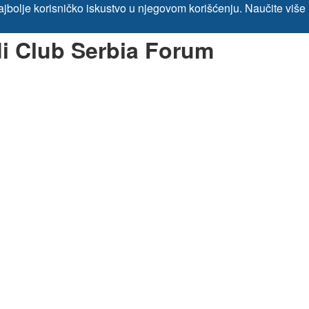
 najbolje korisničko iskustvo u njegovom korišćenju.
Naučite više
di Club Serbia Forum