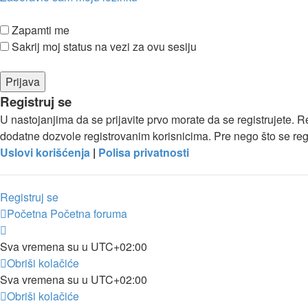
Zapamti me
Sakrij moj status na vezi za ovu sesiju
Registruj se
U nastojanjima da se prijavite prvo morate da se registrujete. 
dodatne dozvole registrovanim korisnicima. Pre nego što se regis
Uslovi korišćenja
|
Polisa privatnosti
Registruj se
Početna
Početna foruma
Sva vremena su u
UTC+02:00
Obriši kolačiće
Sva vremena su u
UTC+02:00
Obriši kolačiće