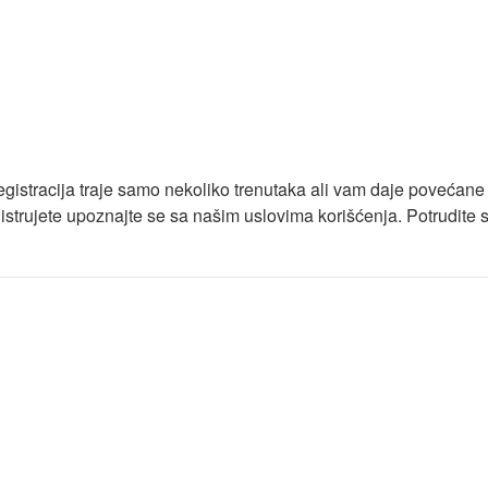
Registracija traje samo nekoliko trenutaka ali vam daje povećan
trujete upoznajte se sa našim uslovima korišćenja. Potrudite se 