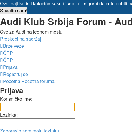
Ovaj sajt koristi kolačiće kako bismo bili sigurni da ćete dobiti
Shvatio sam!
Audi Klub Srbija Forum - Au
Sve za Audi na jednom mestu!
Preskoči na sadržaj
Brze veze
ČPP
ČPP
Prijava
Registruj se
Početna
Početna foruma
Prijava
Korisničko ime:
Lozinka:
Zaboravio sam moju lozinku