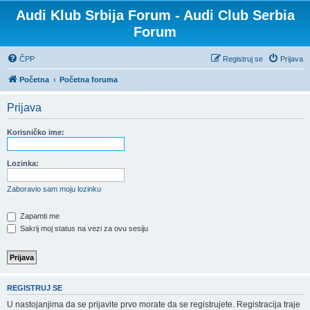
Audi Klub Srbija Forum - Audi Club Serbia
Forum
ČPP
Registruj se
Prijava
Početna
Početna foruma
Prijava
Korisničko ime:
Lozinka:
Zaboravio sam moju lozinku
Zapamti me
Sakrij moj status na vezi za ovu sesiju
REGISTRUJ SE
U nastojanjima da se prijavite prvo morate da se registrujete. Registracija traje