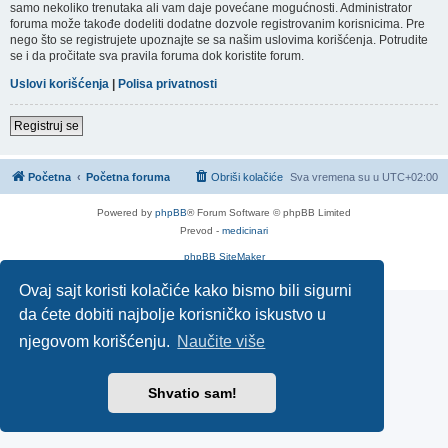
samo nekoliko trenutaka ali vam daje povećane mogućnosti. Administrator
foruma može takođe dodeliti dodatne dozvole registrovanim korisnicima. Pre
nego što se registrujete upoznajte se sa našim uslovima korišćenja. Potrudite
se i da pročitate sva pravila foruma dok koristite forum.
Uslovi korišćenja
|
Polisa privatnosti
Registruj se
Početna
Početna foruma
Obriši kolačiće
Sva vremena su u
UTC+02:00
Powered by
phpBB
® Forum Software © phpBB Limited
Prevod -
medicinari
phpBB SiteMaker
Privatnost
|
Uslovi
Ovaj sajt koristi kolačiće kako bismo bili sigurni
da ćete dobiti najbolje korisničko iskustvo u
njegovom korišćenju.
Naučite više
Shvatio sam!