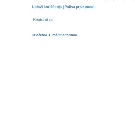
Uslovi korišćenja
|
Polisa privatnosti
Registruj se
Početna
Početna foruma