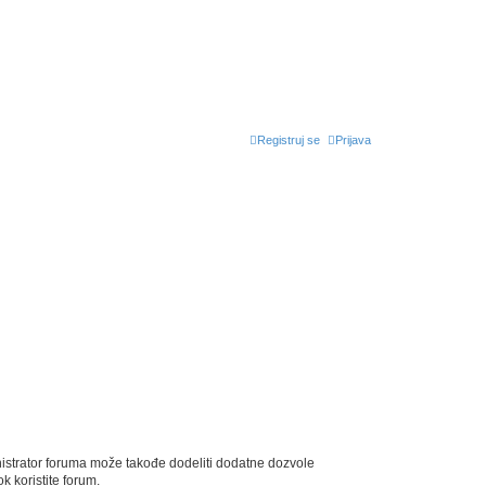
Registruj se
Prijava
nistrator foruma može takođe dodeliti dodatne dozvole
k koristite forum.