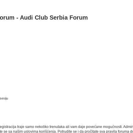
Forum - Audi Club Serbia Forum
sesiju
 Registracija traje samo nekoliko trenutaka ali vam daje povećane mogućnosti. Admi
e se sa našim uslovima korišćenja. Potrudite se i da pročitate sva pravila foruma do