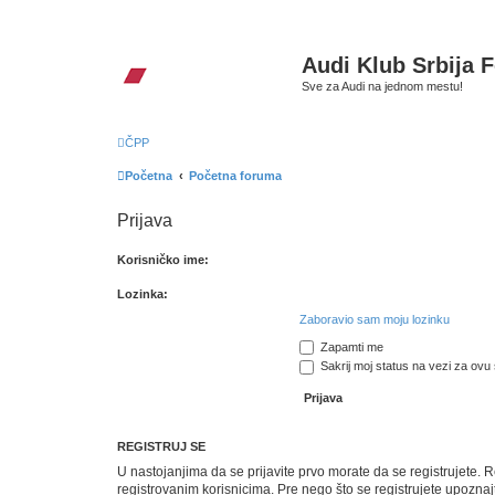
Audi Klub Srbija 
Sve za Audi na jednom mestu!
ČPP
Početna
Početna foruma
Prijava
Korisničko ime:
Lozinka:
Zaboravio sam moju lozinku
Zapamti me
Sakrij moj status na vezi za ovu 
REGISTRUJ SE
U nastojanjima da se prijavite prvo morate da se registrujete.
registrovanim korisnicima. Pre nego što se registrujete upoznajt