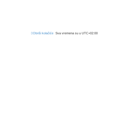
Obriši kolačiće
Sva vremena su u
UTC+02:00