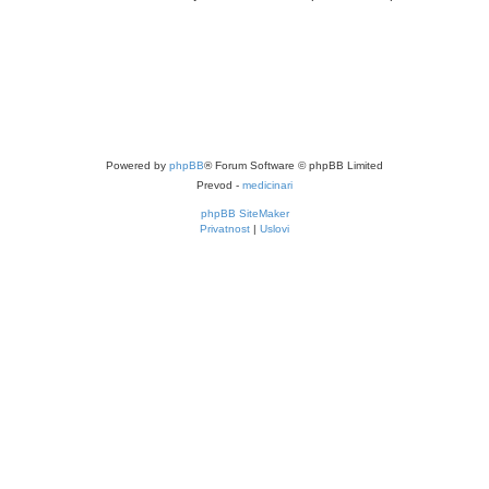
Powered by
phpBB
® Forum Software © phpBB Limited
Prevod -
medicinari
phpBB SiteMaker
Privatnost
|
Uslovi