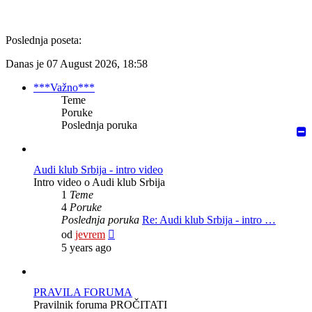
Poslednja poseta:
Danas je 07 August 2026, 18:58
***Važno***
Teme
Poruke
Poslednja poruka
Audi klub Srbija - intro video
Intro video o Audi klub Srbija
1
Teme
4
Poruke
Poslednja poruka
Re: Audi klub Srbija - intro …
Pregled
od
jevrem
poslednje
5 years ago
poruke
PRAVILA FORUMA
Pravilnik foruma PROČITATI