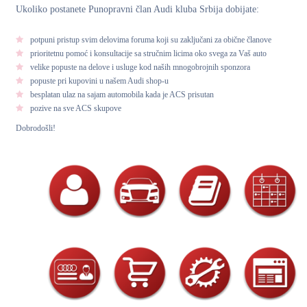
Ukoliko postanete Punopravni član Audi kluba Srbija dobijate:
potpuni pristup svim delovima foruma koji su zaključani za obične članove
prioritetnu pomoć i konsultacije sa stručnim licima oko svega za Vaš auto
velike popuste na delove i usluge kod naših mnogobrojnih sponzora
popuste pri kupovini u našem Audi shop-u
besplatan ulaz na sajam automobila kada je ACS prisutan
pozive na sve ACS skupove
Dobrodošli!