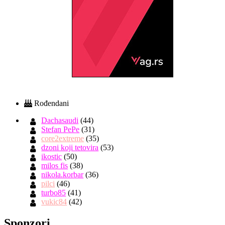
Rođendani
Dachasaudi
(44)
Stefan PePe
(31)
core2extreme
(35)
dzoni koji tetovira
(53)
ikostic
(50)
milos fis
(38)
nikola.korbar
(36)
pilci
(46)
turbo85
(41)
vukic84
(42)
Sponzori