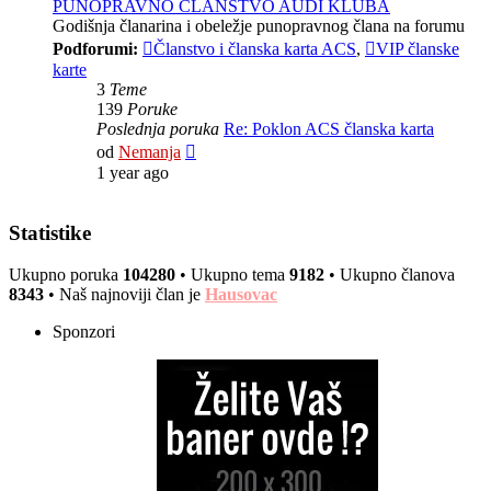
PUNOPRAVNO ČLANSTVO AUDI KLUBA
Godišnja članarina i obeležje punopravnog člana na forumu
Podforumi:
Članstvo i članska karta ACS
,
VIP članske
karte
3
Teme
139
Poruke
Poslednja poruka
Re: Poklon ACS članska karta
Pregled
od
Nemanja
poslednje
1 year ago
poruke
Statistike
Ukupno poruka
104280
• Ukupno tema
9182
• Ukupno članova
8343
• Naš najnoviji član je
Hausovac
Sponzori