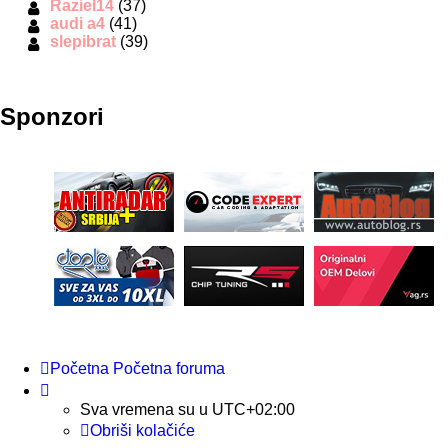
Raziel14
(37)
audi a4
(41)
slepibrat
(39)
Sponzori
Početna
Početna foruma
Sva vremena su u
UTC+02:00
Obriši kolačiće