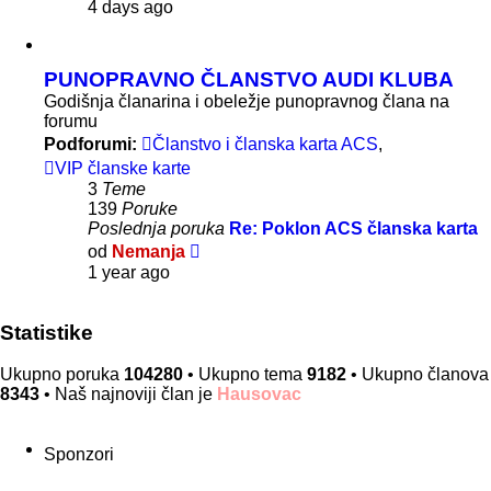
poslednje
4 days ago
poruke
PUNOPRAVNO ČLANSTVO AUDI KLUBA
Godišnja članarina i obeležje punopravnog člana na
forumu
Podforumi:
Članstvo i članska karta ACS
,
VIP članske karte
3
Teme
139
Poruke
Poslednja poruka
Re: Poklon ACS članska karta
Pregled
od
Nemanja
poslednje
1 year ago
poruke
Statistike
Ukupno poruka
104280
• Ukupno tema
9182
• Ukupno članova
8343
• Naš najnoviji član je
Hausovac
Sponzori