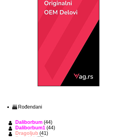
Rođendani
Daliborbum
(44)
Daliborbum1
(44)
Dragoljub
(41)