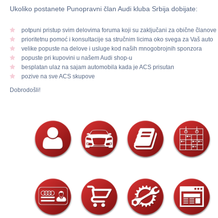
Ukoliko postanete Punopravni član Audi kluba Srbija dobijate:
potpuni pristup svim delovima foruma koji su zaključani za obične članove
prioritetnu pomoć i konsultacije sa stručnim licima oko svega za Vaš auto
velike popuste na delove i usluge kod naših mnogobrojnih sponzora
popuste pri kupovini u našem Audi shop-u
besplatan ulaz na sajam automobila kada je ACS prisutan
pozive na sve ACS skupove
Dobrodošli!