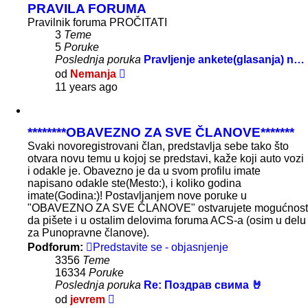
PRAVILA FORUMA
Pravilnik foruma PROČITATI
3
Teme
5
Poruke
Poslednja poruka
Pravljenje ankete(glasanja) n…
Pregled
od
Nemanja
poslednje
11 years ago
poruke
********OBAVEZNO ZA SVE ČLANOVE*******
Svaki novoregistrovani član, predstavlja sebe tako što
otvara novu temu u kojoj se predstavi, kaže koji auto vozi
i odakle je. Obavezno je da u svom profilu imate
napisano odakle ste(Mesto:), i koliko godina
imate(Godina:)! Postavljanjem nove poruke u
"OBAVEZNO ZA SVE ČLANOVE" ostvarujete mogućnost
da pišete i u ostalim delovima foruma ACS-a (osim u delu
za Punopravne članove).
Podforum:
Predstavite se - objasnjenje
3356
Teme
16334
Poruke
Poslednja poruka
Re: Поздрав свима 🤘
Pregled
od
jevrem