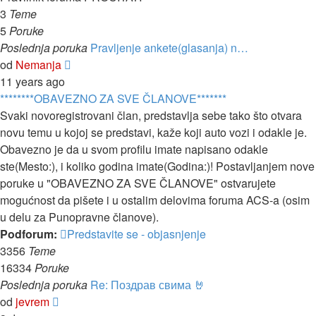
3
Teme
5
Poruke
Poslednja poruka
Pravljenje ankete(glasanja) n…
Pregled
od
Nemanja
poslednje
11 years ago
poruke
********OBAVEZNO ZA SVE ČLANOVE*******
Svaki novoregistrovani član, predstavlja sebe tako što otvara
novu temu u kojoj se predstavi, kaže koji auto vozi i odakle je.
Obavezno je da u svom profilu imate napisano odakle
ste(Mesto:), i koliko godina imate(Godina:)! Postavljanjem nove
poruke u "OBAVEZNO ZA SVE ČLANOVE" ostvarujete
mogućnost da pišete i u ostalim delovima foruma ACS-a (osim
u delu za Punopravne članove).
Podforum:
Predstavite se - objasnjenje
3356
Teme
16334
Poruke
Poslednja poruka
Re: Поздрав свима 🤘
Pregled
od
jevrem