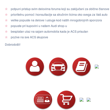
potpuni pristup svim delovima foruma koji su zaključani za obične članove
prioritetnu pomoć i konsultacije sa stručnim licima oko svega za Vaš auto
velike popuste na delove i usluge kod naših mnogobrojnih sponzora
popuste pri kupovini u našem Audi shop-u
besplatan ulaz na sajam automobila kada je ACS prisutan
pozive na sve ACS skupove
Dobrodošli!