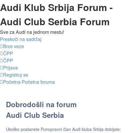
Audi Klub Srbija Forum -
Audi Club Serbia Forum
Sve za Audi na jednom mestu!
Preskoči na sadržaj
Brze veze
ČPP
ČPP
Prijava
Registruj se
Početna
Početna foruma
Dobrodošli na forum
Audi Club Serbia
Ukoliko postanete Punopravni član Audi kluba Srbija dobijate: