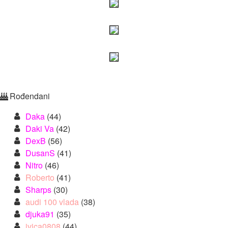
Rođendani
Daka
(44)
Daki Va
(42)
DexB
(56)
DusanS
(41)
Nitro
(46)
Roberto
(41)
Sharps
(30)
audi 100 vlada
(38)
djuka91
(35)
ivica0808
(44)