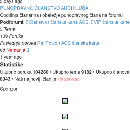
poslednje
3 days ago
poruke
PUNOPRAVNO ČLANSTVO AUDI KLUBA
Godišnja članarina i obeležje punopravnog člana na forumu
Podforumi:
Članstvo i članska karta ACS
,
VIP članske karte
3
Teme
139
Poruke
Poslednja poruka
Re: Poklon ACS članska karta
Pregled
od
Nemanja
poslednje
1 year ago
poruke
Statistike
Ukupno poruka
104280
• Ukupno tema
9182
• Ukupno članova
8343
• Naš najnoviji član je
Hausovac
Sponzori