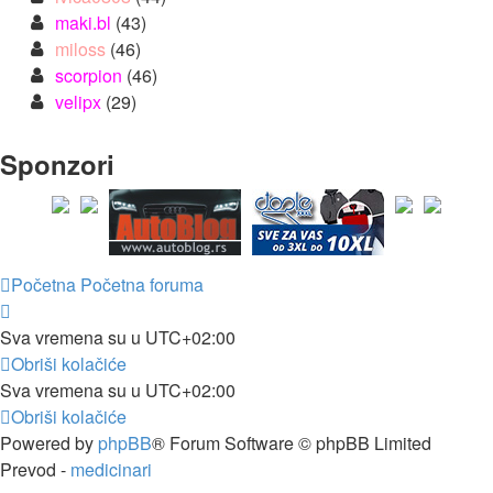
maki.bl
(43)
miloss
(46)
scorpion
(46)
velipx
(29)
Sponzori
Početna
Početna foruma
Sva vremena su u
UTC+02:00
Obriši kolačiće
Sva vremena su u
UTC+02:00
Obriši kolačiće
Powered by
phpBB
® Forum Software © phpBB Limited
Prevod -
medicinari