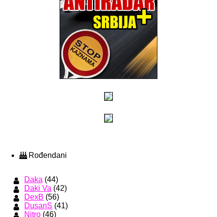
Rođendani
Daka
(44)
Daki Va
(42)
DexB
(56)
DusanS
(41)
Nitro
(46)