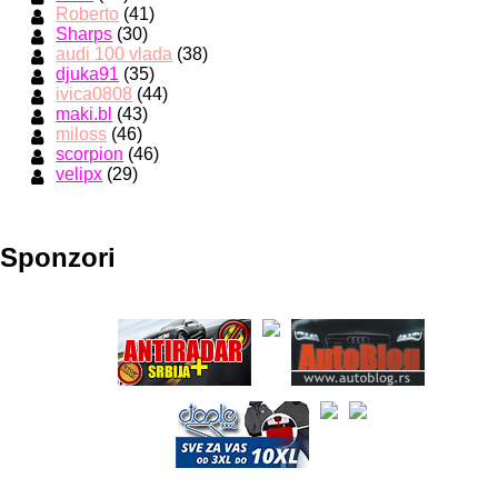
Roberto
(41)
Sharps
(30)
audi 100 vlada
(38)
djuka91
(35)
ivica0808
(44)
maki.bl
(43)
miloss
(46)
scorpion
(46)
velipx
(29)
Sponzori