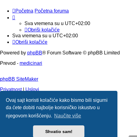
Početna
Početna foruma
Sva vremena su u
UTC+02:00
Obriši kolačiće
Sva vremena su u
UTC+02:00
Obriši kolačiće
Powered by
phpBB
® Forum Software © phpBB Limited
Prevod -
medicinari
phpBB SiteMaker
Privatnost
|
Uslovi
Ovaj sajt koristi kolačiće kako bismo bili sigurni
da ćete dobiti najbolje korisničko iskustvo u
njegovom korišćenju.
Naučite više
Shvatio sam!