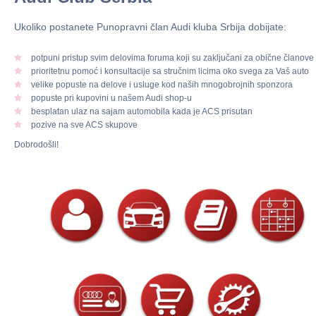
Ukoliko postanete Punopravni član Audi kluba Srbija dobijate:
potpuni pristup svim delovima foruma koji su zaključani za obične članove
prioritetnu pomoć i konsultacije sa stručnim licima oko svega za Vaš auto
velike popuste na delove i usluge kod naših mnogobrojnih sponzora
popuste pri kupovini u našem Audi shop-u
besplatan ulaz na sajam automobila kada je ACS prisutan
pozive na sve ACS skupove
Dobrodošli!