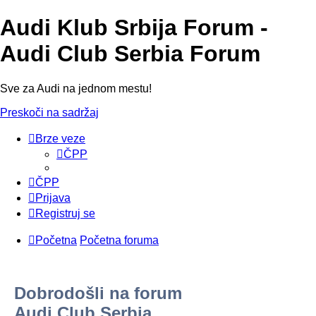
Audi Klub Srbija Forum -
Audi Club Serbia Forum
Sve za Audi na jednom mestu!
Preskoči na sadržaj
Brze veze
ČPP
ČPP
Prijava
Registruj se
Početna
Početna foruma
Dobrodošli na forum
Audi Club Serbia