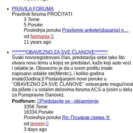
poruke
PRAVILA FORUMA
Pravilnik foruma PROČITATI
3
Teme
5
Poruke
Poslednja poruka
Pravljenje ankete(glasanja) n…
Pregled
od
Nemanja
poslednje
11 years ago
poruke
********OBAVEZNO ZA SVE ČLANOVE*******
Svaki novoregistrovani član, predstavlja sebe tako što
otvara novu temu u kojoj se predstavi, kaže koji auto vozi
i odakle je. Obavezno je da u svom profilu imate
napisano odakle ste(Mesto:), i koliko godina
imate(Godina:)! Postavljanjem nove poruke u
"OBAVEZNO ZA SVE ČLANOVE" ostvarujete mogućnost
da pišete i u ostalim delovima foruma ACS-a (osim u delu
za Punopravne članove).
Podforum:
Predstavite se - objasnjenje
3356
Teme
16334
Poruke
Poslednja poruka
Re: Поздрав свима 🤘
Pregled
od
jevrem
poslednje
3 days ago