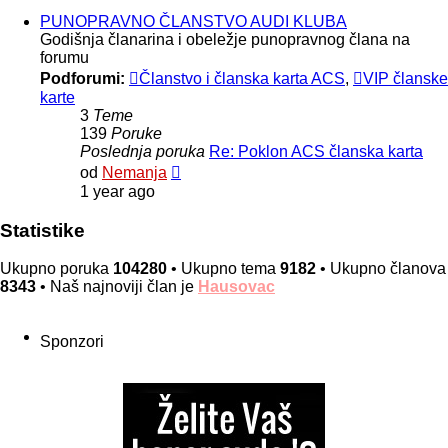
poruke
PUNOPRAVNO ČLANSTVO AUDI KLUBA
Godišnja članarina i obeležje punopravnog člana na
forumu
Podforumi:
Članstvo i članska karta ACS
,
VIP članske
karte
3
Teme
139
Poruke
Poslednja poruka
Re: Poklon ACS članska karta
Pregled
od
Nemanja
poslednje
1 year ago
poruke
Statistike
Ukupno poruka
104280
• Ukupno tema
9182
• Ukupno članova
8343
• Naš najnoviji član je
Hausovac
Sponzori