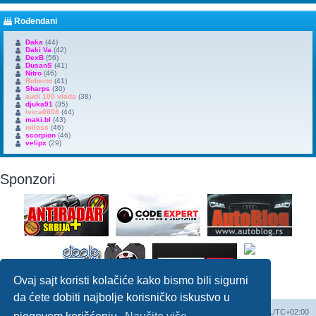
Rođendani
Daka
(44)
Daki Va
(42)
DexB
(56)
DusanS
(41)
Nitro
(46)
Roberto
(41)
Sharps
(30)
audi 100 vlada
(38)
djuka91
(35)
ivica0808
(44)
maki.bl
(43)
miloss
(46)
scorpion
(46)
velipx
(29)
Sponzori
Ovaj sajt koristi kolačiće kako bismo bili sigurni
da ćete dobiti najbolje korisničko iskustvo u
Početna
Početna foruma
Obriši kolačiće
Sva vremena su u
UTC+02:00