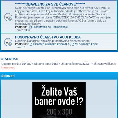
********OBAVEZNO ZA SVE ČLANOVE*******
Svaki novoregistrovani član, predstavlja sebe tako što otvara novu temu u
kojoj se predstavi, kaže koji auto vozi i odakle je. Obavezno je da u svom
profilu imate napisano odakle ste(Mesto:), i koliko godina imate(Godina:)!
Postavljanjem nove poruke u "OBAVEZNO ZA SVE ČLANOVE" ostvarujete
mogućnost da pišete i u ostalim delovima foruma ACS-a (osim u delu za
Punopravne članove).
Podforum:
Predstavite se - objasnjenje
Teme:
3356
PUNOPRAVNO ČLANSTVO AUDI KLUBA
Godišnja članarina i obeležje punopravnog člana na forumu
Podforumi:
Članstvo i članska karta ACS
,
VIP članske karte
Teme:
3
STATISTIKE
Ukupno poruka
104280
• Ukupno tema
9182
• Ukupno članova
8343
• Naš najnoviji član je
Hausovac
Sponzori