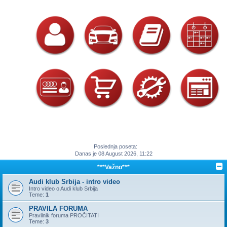
Poslednja poseta:
Danas je 08 August 2026, 11:22
***Važno***
Audi klub Srbija - intro video
Intro video o Audi klub Srbija
Teme:
1
PRAVILA FORUMA
Pravilnik foruma PROČITATI
Teme:
3