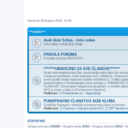
Danas je 08 August 2026, 14:40
***VAŽNO***
Audi klub Srbija - intro video
Intro video o Audi klub Srbija
PRAVILA FORUMA
Pravilnik foruma PROČITATI
********OBAVEZNO ZA SVE ČLANOVE*******
Svaki novoregistrovani član, predstavlja sebe tako što otva
u kojoj se predstavi, kaže koji auto vozi i odakle je. Obavezn
svom profilu imate napisano odakle ste(Mesto:), i koliko godi
imate(Godina:)! Postavljanjem nove poruke u "OBAVEZNO 
ČLANOVE" ostvarujete mogućnost da pišete i u ostalim delo
ACS-a (osim u delu za Punopravne članove).
Podforum:
Predstavite se - objasnjenje
PUNOPRAVNO ČLANSTVO AUDI KLUBA
Godišnja članarina i obeležje punopravnog člana na forumu
Podforumi:
Članstvo i članska karta ACS
,
VIP članske k
STATISTIKE
Ukupno poruka
104280
• Ukupno tema
9182
• Ukupno članova
8343
• Na