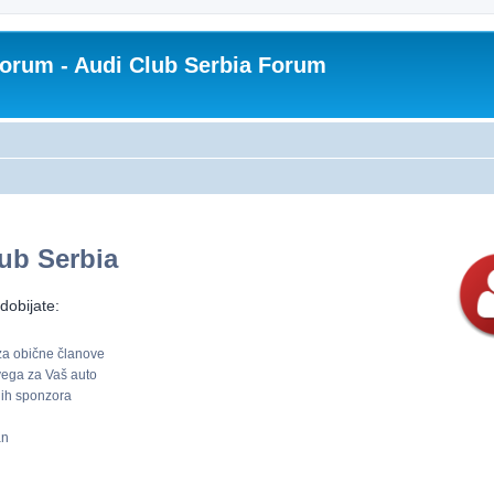
Forum - Audi Club Serbia Forum
ub Serbia
dobijate:
 za obične članove
svega za Vaš auto
nih sponzora
an