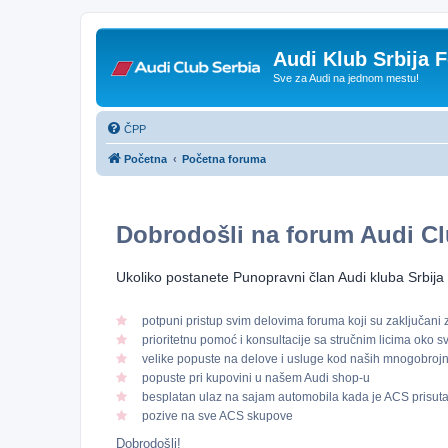
Audi Klub Srbija 
Sve za Audi na jednom mestu!
ČPP
Početna
Početna foruma
Dobrodošli na forum
Audi Cl
Ukoliko postanete Punopravni član Audi kluba Srbija 
potpuni pristup svim delovima foruma koji su zaključani
prioritetnu pomoć i konsultacije sa stručnim licima oko 
velike popuste na delove i usluge kod naših mnogobroj
popuste pri kupovini u našem Audi shop-u
besplatan ulaz na sajam automobila kada je ACS prisut
pozive na sve ACS skupove
Dobrodošli!