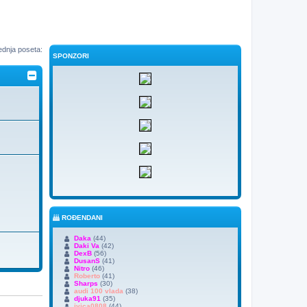
ednja poseta:
SPONZORI
ROĐENDANI
Daka
(44)
Daki Va
(42)
DexB
(56)
DusanS
(41)
Nitro
(46)
Roberto
(41)
Sharps
(30)
audi 100 vlada
(38)
djuka91
(35)
ivica0808
(44)