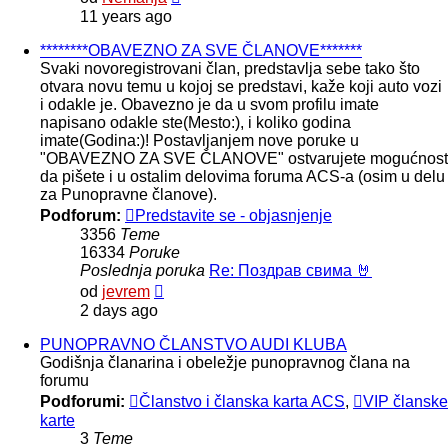
poslednje
11 years ago
poruke
********OBAVEZNO ZA SVE ČLANOVE*******
Svaki novoregistrovani član, predstavlja sebe tako što
otvara novu temu u kojoj se predstavi, kaže koji auto vozi
i odakle je. Obavezno je da u svom profilu imate
napisano odakle ste(Mesto:), i koliko godina
imate(Godina:)! Postavljanjem nove poruke u
"OBAVEZNO ZA SVE ČLANOVE" ostvarujete mogućnost
da pišete i u ostalim delovima foruma ACS-a (osim u delu
za Punopravne članove).
Podforum:
Predstavite se - objasnjenje
3356
Teme
16334
Poruke
Poslednja poruka
Re: Поздрав свима 🤘
Pregled
od
jevrem
poslednje
2 days ago
poruke
PUNOPRAVNO ČLANSTVO AUDI KLUBA
Godišnja članarina i obeležje punopravnog člana na
forumu
Podforumi:
Članstvo i članska karta ACS
,
VIP članske
karte
3
Teme