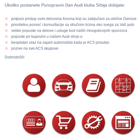
Ukoliko postanete Punopravni član Audi kluba Srbija dobijate:
potpuni pristup svim delovima foruma koji su zaključani za obične članove
prioritetnu pomoć i konsultacije sa stručnim licima oko svega za Vaš auto
velike popuste na delove i usluge kod naših mnogobrojnih sponzora
popuste pri kupovini u našem Audi shop-u
besplatan ulaz na sajam automobila kada je ACS prisutan
pozive na sve ACS skupove
Dobrodošli!