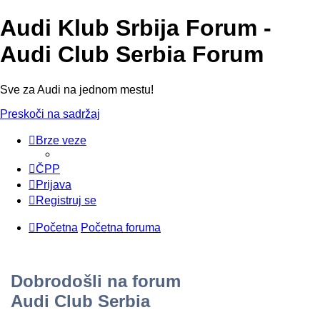
Audi Klub Srbija Forum -
Audi Club Serbia Forum
Sve za Audi na jednom mestu!
Preskoči na sadržaj
Brze veze
ČPP
Prijava
Registruj se
Početna
Početna foruma
Dobrodošli na forum
Audi Club Serbia