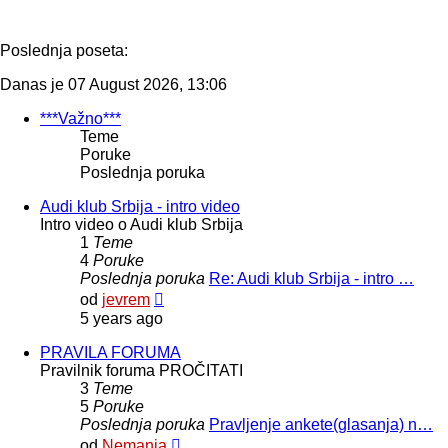
Poslednja poseta:
Danas je 07 August 2026, 13:06
***Važno***
Teme
Poruke
Poslednja poruka
Audi klub Srbija - intro video
Intro video o Audi klub Srbija
1
Teme
4
Poruke
Poslednja poruka
Re: Audi klub Srbija - intro …
Pregled
od
jevrem
poslednje
5 years ago
poruke
PRAVILA FORUMA
Pravilnik foruma PROČITATI
3
Teme
5
Poruke
Poslednja poruka
Pravljenje ankete(glasanja) n…
Pregled
od
Nemanja