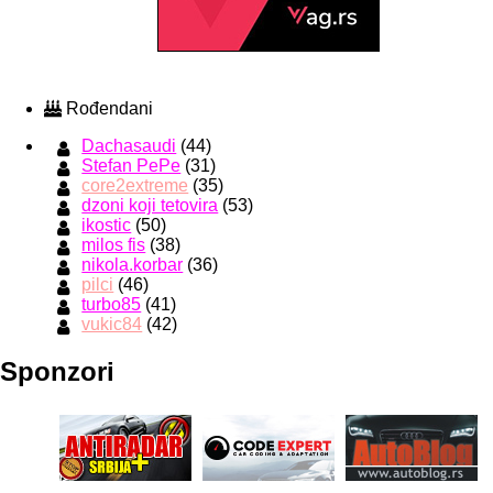
Rođendani
Dachasaudi
(44)
Stefan PePe
(31)
core2extreme
(35)
dzoni koji tetovira
(53)
ikostic
(50)
milos fis
(38)
nikola.korbar
(36)
pilci
(46)
turbo85
(41)
vukic84
(42)
Sponzori