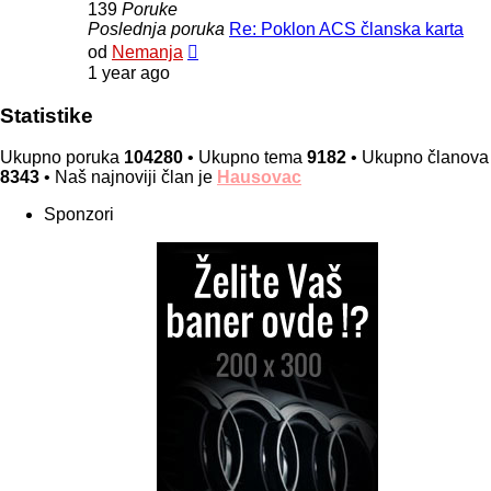
139
Poruke
Poslednja poruka
Re: Poklon ACS članska karta
Pregled
od
Nemanja
poslednje
1 year ago
poruke
Statistike
Ukupno poruka
104280
• Ukupno tema
9182
• Ukupno članova
8343
• Naš najnoviji član je
Hausovac
Sponzori