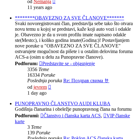
Pregled
od
Nemanja
poslednje
11 years ago
poruke
********OBAVEZNO ZA SVE ČLANOVE*******
Svaki novoregistrovani član, predstavlja sebe tako što otvara
novu temu u kojoj se predstavi, kaže koji auto vozi i odakle
je. Obavezno je da u svom profilu imate napisano odakle
ste(Mesto:), i koliko godina imate(Godina:)! Postavljanjem
nove poruke u "OBAVEZNO ZA SVE ČLANOVE"
ostvarujete mogućnost da pišete i u ostalim delovima foruma
ACS-a (osim u delu za Punopravne članove).
Podforum:
Predstavite se - objasnjenje
3356
Teme
16334
Poruke
Poslednja poruka
Re: Поздрав свима 🤘
Pregled
od
jevrem
poslednje
1 day ago
poruke
PUNOPRAVNO ČLANSTVO AUDI KLUBA
Godišnja članarina i obeležje punopravnog člana na forumu
Podforumi:
Članstvo i članska karta ACS
,
VIP članske
karte
3
Teme
139
Poruke
Poslednja poruka
Re: Poklon ACS članska karta