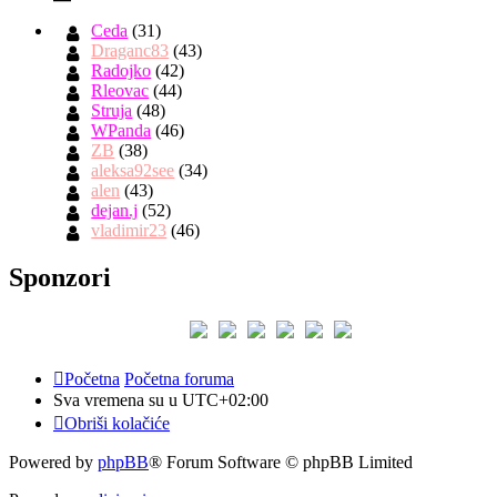
Ceda
(31)
Draganc83
(43)
Radojko
(42)
Rleovac
(44)
Struja
(48)
WPanda
(46)
ZB
(38)
aleksa92see
(34)
alen
(43)
dejan.j
(52)
vladimir23
(46)
Sponzori
Početna
Početna foruma
Sva vremena su u
UTC+02:00
Obriši kolačiće
Powered by
phpBB
® Forum Software © phpBB Limited