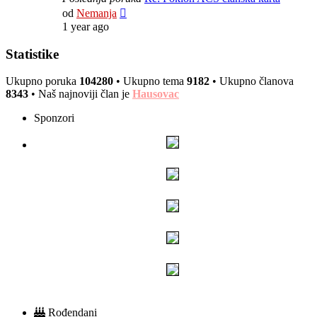
Pregled
od
Nemanja
poslednje
1 year ago
poruke
Statistike
Ukupno poruka
104280
• Ukupno tema
9182
• Ukupno članova
8343
• Naš najnoviji član je
Hausovac
Sponzori
Rođendani