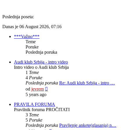
Poslednja poseta:
Danas je 06 August 2026, 07:16
***Važno***
Teme
Poruke
Poslednja poruka
Audi klub Srbija - intro video
Intro video o Audi klub Srbija
1
Teme
4
Poruke
Poslednja poruka
Re: Audi klub Srbija - intro …
Pregled
od
jevrem
poslednje
5 years ago
poruke
PRAVILA FORUMA
Pravilnik foruma PROČITATI
3
Teme
5
Poruke
Poslednja poruka
Pravljenje ankete(glasanja) n…