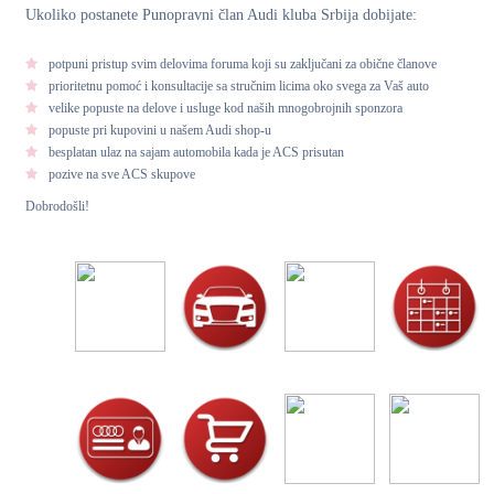
Ukoliko postanete Punopravni član Audi kluba Srbija dobijate:
potpuni pristup svim delovima foruma koji su zaključani za obične članove
prioritetnu pomoć i konsultacije sa stručnim licima oko svega za Vaš auto
velike popuste na delove i usluge kod naših mnogobrojnih sponzora
popuste pri kupovini u našem Audi shop-u
besplatan ulaz na sajam automobila kada je ACS prisutan
pozive na sve ACS skupove
Dobrodošli!