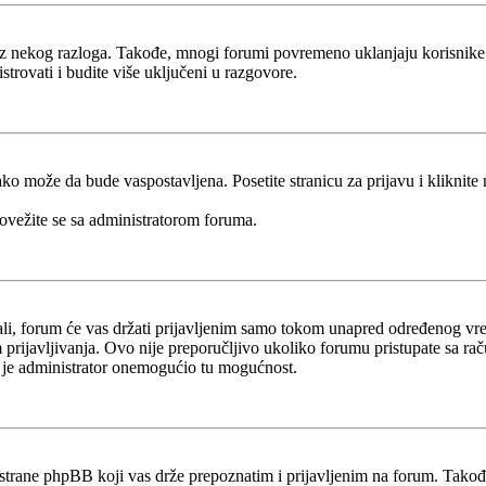
g iz nekog razloga. Takođe, mnogi forumi povremeno uklanjaju korisnike
trovati i budite više uključeni u razgovore.
ko može da bude vaspostavljena. Posetite stranicu za prijavu i kliknite
povežite se sa administratorom foruma.
ivali, forum će vas držati prijavljenim samo tokom unapred određenog 
prijavljivanja. Ovo nije preporučljivo ukoliko forumu pristupate sa računa
da je administrator onemogućio tu mogućnost.
 strane phpBB koji vas drže prepoznatim i prijavljenim na forum. Takođe