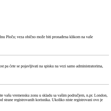
olnu Ploču; veza obično može biti pronađena klikom na vaše
 pa ćete se pojavljivati na spisku na vezi samo administratorima,
nite vašu vremensku zonu u skladu sa vašim područjem, n.pr. London,
 strane registrovanih korisnika. Ukoliko niste registrovani ovo je