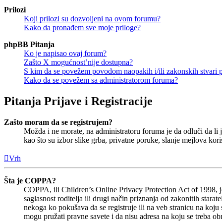
Prilozi
Koji prilozi su dozvoljeni na ovom forumu?
Kako da pronađem sve moje priloge?
phpBB Pitanja
Ko je napisao ovaj forum?
Zašto X mogućnost’nije dostupna?
S kim da se povežem povodom naopakih i/ili zakonskih stvari
Kako da se povežem sa administratorom foruma?
Pitanja Prijave i Registracije
Zašto moram da se registrujem?
Možda i ne morate, na administratoru foruma je da odluči da li j
kao što su izbor slike grba, privatne poruke, slanje mejlova kori
Vrh
Šta je COPPA?
COPPA, ili Children’s Online Privacy Protection Act of 1998,
saglasnost roditelja ili drugi način priznanja od zakonitih star
nekoga ko pokušava da se registruje ili na veb stranicu na koj
mogu pružati pravne savete i da nisu adresa na koju se treba o