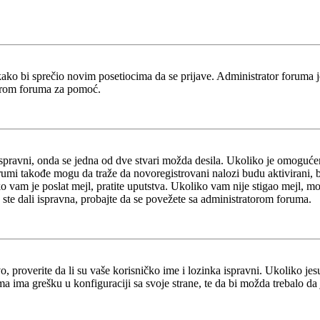
kako bi sprečio novim posetiocima da se prijave. Administrator foruma 
torom foruma za pomoć.
ispravni, onda se jedna od dve stvari možda desila. Ukoliko je omogućen
orumi takođe mogu da traže da novoregistrovani nalozi budu aktivirani, 
iko vam je poslat mejl, pratite uputstva. Ukoliko vam nije stigao mejl, m
 ste dali ispravna, probajte da se povežete sa administratorom foruma.
 proverite da li su vaše korisničko ime i lozinka ispravni. Ukoliko jes
ma grešku u konfiguraciji sa svoje strane, te da bi možda trebalo da j