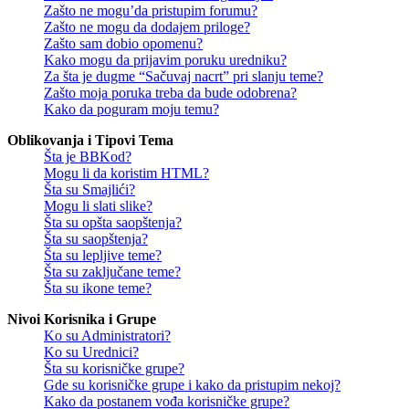
Zašto ne mogu’da pristupim forumu?
Zašto ne mogu da dodajem priloge?
Zašto sam dobio opomenu?
Kako mogu da prijavim poruku uredniku?
Za šta je dugme “Sačuvaj nacrt” pri slanju teme?
Zašto moja poruka treba da bude odobrena?
Kako da poguram moju temu?
Oblikovanja i Tipovi Tema
Šta je BBKod?
Mogu li da koristim HTML?
Šta su Smajlići?
Mogu li slati slike?
Šta su opšta saopštenja?
Šta su saopštenja?
Šta su lepljive teme?
Šta su zaključane teme?
Šta su ikone teme?
Nivoi Korisnika i Grupe
Ko su Administratori?
Ko su Urednici?
Šta su korisničke grupe?
Gde su korisničke grupe i kako da pristupim nekoj?
Kako da postanem vođa korisničke grupe?