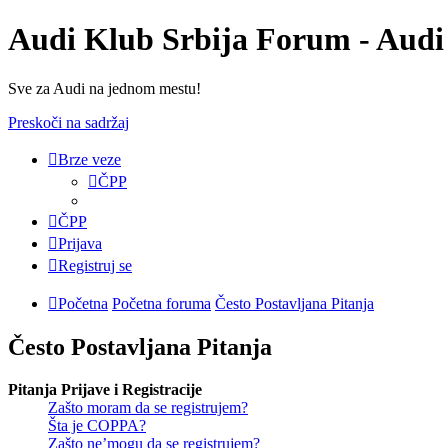
Audi Klub Srbija Forum - Audi
Sve za Audi na jednom mestu!
Preskoči na sadržaj
Brze veze
ČPP
ČPP
Prijava
Registruj se
Početna
Početna foruma
Često Postavljana Pitanja
Često Postavljana Pitanja
Pitanja Prijave i Registracije
Zašto moram da se registrujem?
Šta je COPPA?
Zašto ne’mogu da se registrujem?