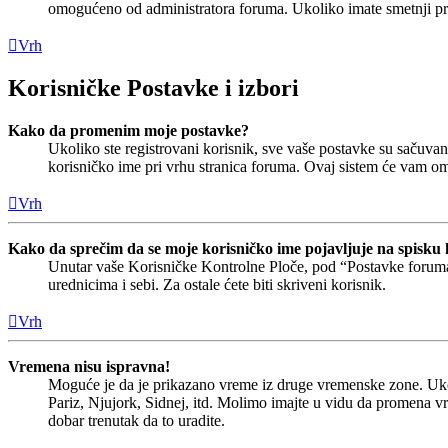
omogućeno od administratora foruma. Ukoliko imate smetnji pri 
Vrh
Korisničke Postavke i izbori
Kako da promenim moje postavke?
Ukoliko ste registrovani korisnik, sve vaše postavke su sačuv
korisničko ime pri vrhu stranica foruma. Ovaj sistem će vam o
Vrh
Kako da sprečim da se moje korisničko ime pojavljuje na spisku 
Unutar vaše Korisničke Kontrolne Ploče, pod “Postavke forum
urednicima i sebi. Za ostale ćete biti skriveni korisnik.
Vrh
Vremena nisu ispravna!
Moguće je da je prikazano vreme iz druge vremenske zone. Uko
Pariz, Njujork, Sidnej, itd. Molimo imajte u vidu da promena v
dobar trenutak da to uradite.