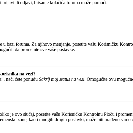
prijavi ili odjavi, brisanje kolačića foruma može pomoći.
ane u bazi foruma. Za njihovo menjanje, posetite vašu Korisničku Kontr
mogućiti da promenite sve vaše postavke.
korisnika na vezi?
a”, naći ćete ponudu
Sakrij moj status na vezi
. Omogućite ovu mogućnost
liko je ovo slučaj, posetite vašu Korisničku Kontrolnu Ploču i prome
remenske zone, kao i mnogih drugih postavki, može biti urađeno samo od