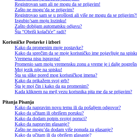
Registrovan sam ali ne mogu da se prijavim!
Zašto ne mogu’da se prijavim?
Registrovao sam se u prošlosti ali više ne mogu da se prijavim?
Izgubio’sam moju lozinku!
Zašto dobijam automatsku odjavu?
Šta “Obriši kolačiće” radi?
Korisničke Postavke i izbori
Kako da promenim moje postavke?
Kako da sprečim da se moje korisničko ime pojavljuje na spisku
Vremena nisu ispravna!
Promenio sam moju vremensku zonu a vreme je i dalje pogrešn
Moj jezik nije na spisku!
Šta su slike pored mog korisničkog imena?
Kako da prikažem svoj grb?
Šta je moj čin i kako da ga promenim?
Kada kliknem na mejl vezu korisnika pita me da se prijavim?
Pitanja Pisanja
Kako da napravim novu temu ili da pošaljem odgovor?
Kako da učitam ili obrišem poruku?
Kako da dodam potpis svojoj poruci?
Kako da napravim glasanje?
Zašto ne mogu’da dodam više ponuda za glasanje?
Kako da učitam ili da obrišem glasanje?