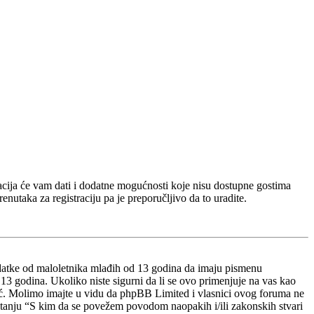
tracija će vam dati i dodatne mogućnosti koje nisu dostupne gostima
enutaka za registraciju pa je preporučljivo da to uradite.
datke od maloletnika mlađih od 13 godina da imaju pismenu
d 13 godina. Ukoliko niste sigurni da li se ovo primenjuje na vas kao
moć. Molimo imajte u vidu da phpBB Limited i vlasnici ovog foruma ne
pitanju “S kim da se povežem povodom naopakih i/ili zakonskih stvari