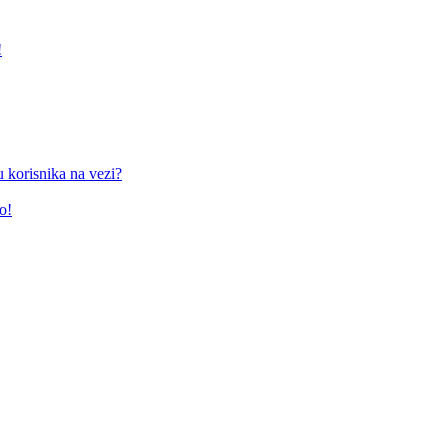
!
 korisnika na vezi?
o!