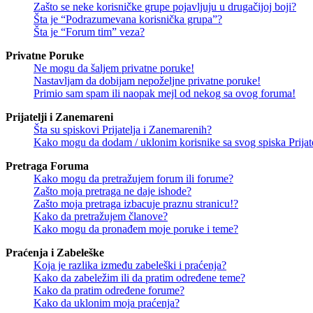
Zašto se neke korisničke grupe pojavljuju u drugačijoj boji?
Šta je “Podrazumevana korisnička grupa”?
Šta je “Forum tim” veza?
Privatne Poruke
Ne mogu da šaljem privatne poruke!
Nastavljam da dobijam nepoželjne privatne poruke!
Primio sam spam ili naopak mejl od nekog sa ovog foruma!
Prijatelji i Zanemareni
Šta su spiskovi Prijatelja i Zanemarenih?
Kako mogu da dodam / uklonim korisnike sa svog spiska Prijate
Pretraga Foruma
Kako mogu da pretražujem forum ili forume?
Zašto moja pretraga ne daje ishode?
Zašto moja pretraga izbacuje praznu stranicu!?
Kako da pretražujem članove?
Kako mogu da pronađem moje poruke i teme?
Praćenja i Zabeleške
Koja je razlika između zabeleški i praćenja?
Kako da zabeležim ili da pratim određene teme?
Kako da pratim određene forume?
Kako da uklonim moja praćenja?