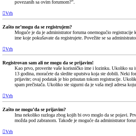
povezanih sa ovim forumom?”.
Vrh
Zašto ne’mogu da se registrujem?
Moguće je da je administrator foruma onemogućio registracije 
ime koje pokušavate da registrujete. Povežite se sa administra
Vrh
Registrovan sam ali ne mogu da se prijavim!
Kao prvo, proverite vaše korisničko ime i lozinku. Ukoliko su 
13 godina, moraćete da sledite uputstva koja ste dobili. Neki f
prijavite; ovaj podatak je bio prisutan tokom registracije. Ukol
spam prečistača. Ukoliko ste sigurni da je vaša mejl adresa koju
Vrh
Zašto ne mogu’da se prijavim?
Ima nekoliko razloga zbog kojih bi ovo moglo da se pojavi. Prvo,
možda pod zabranom. Takođe je moguće da administrator foruma i
Vrh