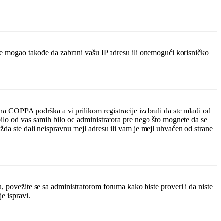
je mogao takođe da zabrani vašu IP adresu ili onemogući korisničko
a COPPA podrška a vi prilikom registracije izabrali da ste mlađi od
bilo od vas samih bilo od administratora pre nego što mognete da se
ožda ste dali neispravnu mejl adresu ili vam je mejl uhvaćen od strane
u, povežite se sa administratorom foruma kako biste proverili da niste
e ispravi.