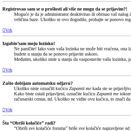
Registrovao sam se u prošlosti ali više ne mogu da se prijavim?!
Moguće je da je administrator deaktivirao ili obrisao vaš nalo
veličina baze. Ukoliko se ovo dogodilo, probajte se ponovo regis
Vrh
Izgubio’sam moju lozinku!
Ne paničite! Iako vam vaša lozinka ne može biti vraćena, ona la
budete u stanju da se ponovo prijavite uskoro.
Međutim, ukoliko niste u stanju da vaspostavite vašu lozinku, 
Vrh
Zašto dobijam automatsku odjavu?
Ukoliko niste označili kućicu
Zapamti me
kada ste se prijavlj
Kako biste ostali prijavljeni, označite kućicu
Zapamti me
tokom 
računarski centar, itd. Ukoliko ne vidite ovu kućicu, to znači 
Vrh
Šta “Obriši kolačiće” radi?
“Obriši sve kolačiće foruma” briše sve kolačiće napravljene od