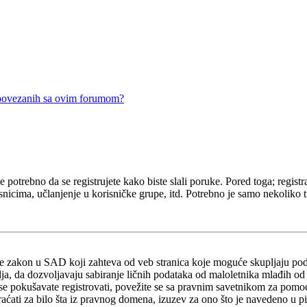
 povezanih sa ovim forumom?
e potrebno da se registrujete kako biste slali poruke. Pored toga; regis
snicima, učlanjenje u korisničke grupe, itd. Potrebno je samo nekoliko tr
 je zakon u SAD koji zahteva od veb stranica koje moguće skupljaju po
atelja, da dozvoljavaju sabiranje ličnih podataka od maloletnika mlađih o
u se pokušavate registrovati, povežite se sa pravnim savetnikom za po
braćati za bilo šta iz pravnog domena, izuzev za ono što je navedeno u 