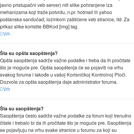
javno pristupačni veb server) niti slike pohranjene iza
mehanizama koji traže potvrdu, n.pr. hotmail ili yahoo
poštanska sandučad, lozinkom zaštićene veb stranice, itd. Za
prikaz slike koristite BBKod [img] tag.
Vrh
Šta su opšta saopštenja?
Opšta saopštenja sadrže važne podatke i treba da ih pročitate
što je moguće pre. Opšta saopštenja će se pojaviti na vrhu
svakog foruma i takođe u vašoj Korisničkoj Kontrolnoj Ploči.
Dozvole za opšta saopštenja daje administrator foruma.
Vrh
Šta su saopštenja?
Saopštenja često sadrže važne podatke za forum koji trenutno
čitate i trebalo bi da ih pročitate što je moguće pre. Saopštenja
se pojavljuju na vrhu svake stranice u forumu za koji su