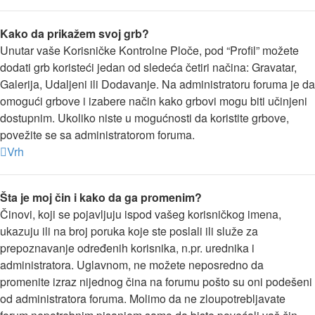
Kako da prikažem svoj grb?
Unutar vaše Korisničke Kontrolne Ploče, pod “Profil” možete
dodati grb koristeći jedan od sledeća četiri načina: Gravatar,
Galerija, Udaljeni ili Dodavanje. Na administratoru foruma je da
omogući grbove i izabere način kako grbovi mogu biti učinjeni
dostupnim. Ukoliko niste u mogućnosti da koristite grbove,
povežite se sa administratorom foruma.
Vrh
Šta je moj čin i kako da ga promenim?
Činovi, koji se pojavljuju ispod vašeg korisničkog imena,
ukazuju ili na broj poruka koje ste poslali ili služe za
prepoznavanje određenih korisnika, n.pr. urednika i
administratora. Uglavnom, ne možete neposredno da
promenite izraz nijednog čina na forumu pošto su oni podešeni
od administratora foruma. Molimo da ne zloupotrebljavate