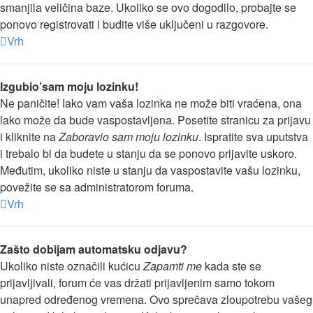
smanjila veličina baze. Ukoliko se ovo dogodilo, probajte se
ponovo registrovati i budite više uključeni u razgovore.
Vrh
Izgubio’sam moju lozinku!
Ne paničite! Iako vam vaša lozinka ne može biti vraćena, ona
lako može da bude vaspostavljena. Posetite stranicu za prijavu
i kliknite na
Zaboravio sam moju lozinku
. Ispratite sva uputstva
i trebalo bi da budete u stanju da se ponovo prijavite uskoro.
Međutim, ukoliko niste u stanju da vaspostavite vašu lozinku,
povežite se sa administratorom foruma.
Vrh
Zašto dobijam automatsku odjavu?
Ukoliko niste označili kućicu
Zapamti me
kada ste se
prijavljivali, forum će vas držati prijavljenim samo tokom
unapred određenog vremena. Ovo sprečava zloupotrebu vašeg