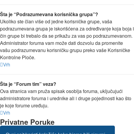
Šta je “Podrazumevana korisnička grupa”?
Ukoliko ste član više od jedne korisničke grupe, vaša
podrazumevana grupa je iskorišćena za određivanje koja boja i
čin grupe bi trebalo da se prikažu za vas po podrazumevanom.
Administrator foruma vam može dati dozvolu da promenite
vašu podrazumevanu korisničku grupu preko vaše Korisničke
Kontrolne Ploče.
Vrh
Šta je “Forum tim” veza?
Ova stranica vam pruža spisak osoblja foruma, uključujući
administratore foruma i urednike ali i druge pojedinosti kao što
je koje forume uređuju.
Vrh
Privatne Poruke
Ne mogu da šaljem privatne poruke!