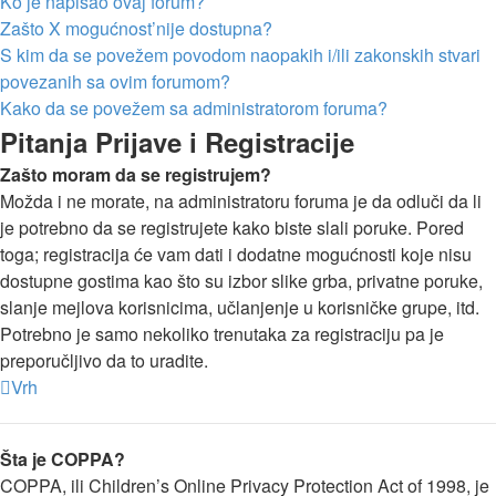
Ko je napisao ovaj forum?
Zašto X mogućnost’nije dostupna?
S kim da se povežem povodom naopakih i/ili zakonskih stvari
povezanih sa ovim forumom?
Kako da se povežem sa administratorom foruma?
Pitanja Prijave i Registracije
Zašto moram da se registrujem?
Možda i ne morate, na administratoru foruma je da odluči da li
je potrebno da se registrujete kako biste slali poruke. Pored
toga; registracija će vam dati i dodatne mogućnosti koje nisu
dostupne gostima kao što su izbor slike grba, privatne poruke,
slanje mejlova korisnicima, učlanjenje u korisničke grupe, itd.
Potrebno je samo nekoliko trenutaka za registraciju pa je
preporučljivo da to uradite.
Vrh
Šta je COPPA?
COPPA, ili Children’s Online Privacy Protection Act of 1998, je