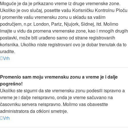
Moguće je da je prikazano vreme iz druge vremenske zone.
Ukoliko je ovo slučaj, posetite vašu Korisničku Kontrolnu Ploču
i promenite vašu vremensku zonu u skladu sa vašim
područjem, n.pr. London, Pariz, Njujork, Sidnej, itd. Molimo
imajte u vidu da promena vremenske zone, kao i mnogih drugih
postavki, može biti urađeno samo od strane registrovanih
korisnika. Ukoliko niste registrovani ovo je dobar trenutak da to
uradite.
Vrh
Promenio sam moju vremensku zonu a vreme je i dalje
pogrešno!
Ukoliko ste sigurni da ste vremensku zonu podesili ispravno a
vreme je i dalje neispravno, onda je vreme sačuvano na
časovniku servera neispravno. Molimo vas obavestite
administratora da otkloni smetnje.
Vrh