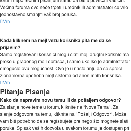
forum nepotrebnim pisanjem samo da biste povećali vaš čin.
Većina foruma ovo neće trpeti i urednik ili administrator će vrlo
jednostavno smanjiti vaš broj poruka.
Vrh
Kada kliknem na mejl vezu korisnika pita me da se
prijavim?
Samo registrovani korisnici mogu slati mejl drugim korisnicima
preko u-građenog mejl obrasca, i samo ukoliko je administrator
omogućio ovu mogućnost. Ovo je u nastojanju da se spreči
zlonamerna upotreba mejl sistema od anonimnih korisnika.
Vrh
Pitanja Pisanja
Kako da napravim novu temu ili da pošaljem odgovor?
Za slanje nove teme u forum, kliknite na "Nova Tema". Za
slanje odgovora na temu, kliknite na "Pošalji Odgovor". Može
vam biti potrebno da se registrujete pre nego što mognete slati
poruke. Spisak vaših dozvola u svakom forumu je dostupan pri