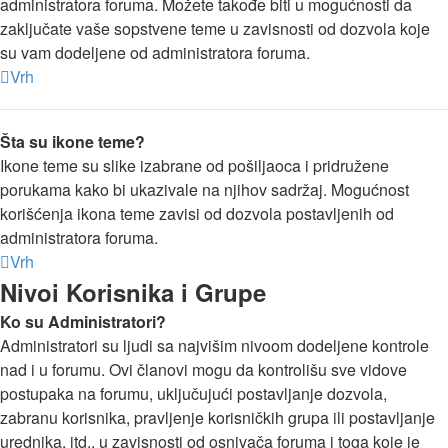
administratora foruma. Možete takođe biti u mogućnosti da
zaključate vaše sopstvene teme u zavisnosti od dozvola koje
su vam dodeljene od administratora foruma.
Vrh
Šta su ikone teme?
Ikone teme su slike izabrane od pošiljaoca i pridružene
porukama kako bi ukazivale na njihov sadržaj. Mogućnost
korišćenja ikona teme zavisi od dozvola postavljenih od
administratora foruma.
Vrh
Nivoi Korisnika i Grupe
Ko su Administratori?
Administratori su ljudi sa najvišim nivoom dodeljene kontrole
nad i u forumu. Ovi članovi mogu da kontrolišu sve vidove
postupaka na forumu, uključujući postavljanje dozvola,
zabranu korisnika, pravljenje korisničkih grupa ili postavljanje
urednika, itd., u zavisnosti od osnivača foruma i toga koje je