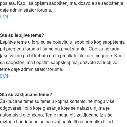
poslata. Kao i sa opštim saopštenjima, dozvole za saopštenja
daje administrator foruma.
Vrh
Šta su lepljive teme?
Lepljive teme u forumu se pojavljuju ispod bilo kog saopštenja
pri pregledu foruma i samo na prvoj stranici. One su nekada
jako važne pa bi trebalo da ih pročitate čim pre mognete. Kao i
sa saopštenjima i opštim saopštenjima, dozvole za lepljive
teme daje administrator foruma.
Vrh
Šta su zaključane teme?
Zaključane teme su teme u kojima korisnici ne mogu više
odgovarati i bilo koje glasanje koje se nalazi u njima je
automatski okončano. Teme mogu biti zaključane iz više
razloga i podešene su na ovaj način ili od urednika ili od