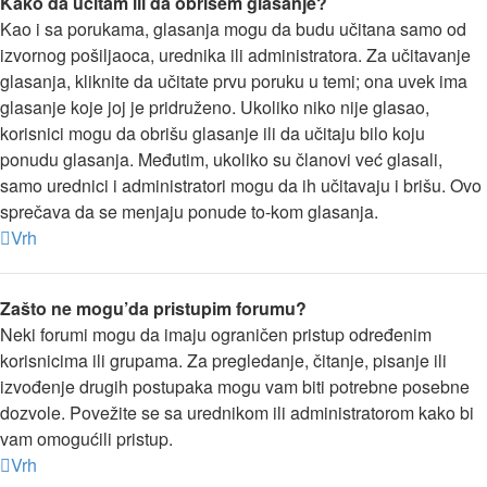
Kako da učitam ili da obrišem glasanje?
Kao i sa porukama, glasanja mogu da budu učitana samo od
izvornog pošiljaoca, urednika ili administratora. Za učitavanje
glasanja, kliknite da učitate prvu poruku u temi; ona uvek ima
glasanje koje joj je pridruženo. Ukoliko niko nije glasao,
korisnici mogu da obrišu glasanje ili da učitaju bilo koju
ponudu glasanja. Međutim, ukoliko su članovi već glasali,
samo urednici i administratori mogu da ih učitavaju i brišu. Ovo
sprečava da se menjaju ponude to-kom glasanja.
Vrh
Zašto ne mogu’da pristupim forumu?
Neki forumi mogu da imaju ograničen pristup određenim
korisnicima ili grupama. Za pregledanje, čitanje, pisanje ili
izvođenje drugih postupaka mogu vam biti potrebne posebne
dozvole. Povežite se sa urednikom ili administratorom kako bi
vam omogućili pristup.
Vrh