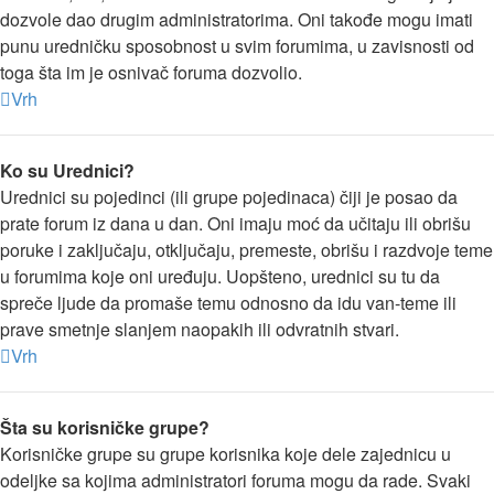
dozvole dao drugim administratorima. Oni takođe mogu imati
punu uredničku sposobnost u svim forumima, u zavisnosti od
toga šta im je osnivač foruma dozvolio.
Vrh
Ko su Urednici?
Urednici su pojedinci (ili grupe pojedinaca) čiji je posao da
prate forum iz dana u dan. Oni imaju moć da učitaju ili obrišu
poruke i zaključaju, otključaju, premeste, obrišu i razdvoje teme
u forumima koje oni uređuju. Uopšteno, urednici su tu da
spreče ljude da promaše temu odnosno da idu van-teme ili
prave smetnje slanjem naopakih ili odvratnih stvari.
Vrh
Šta su korisničke grupe?
Korisničke grupe su grupe korisnika koje dele zajednicu u
odeljke sa kojima administratori foruma mogu da rade. Svaki