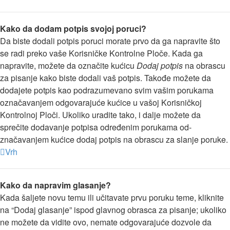
Kako da dodam potpis svojoj poruci?
Da biste dodali potpis poruci morate prvo da ga napravite što
se radi preko vaše Korisničke Kontrolne Ploče. Kada ga
napravite, možete da označite kućicu
Dodaj potpis
na obrascu
za pisanje kako biste dodali vaš potpis. Takođe možete da
dodajete potpis kao podrazumevano svim vašim porukama
označavanjem odgovarajuće kućice u vašoj Korisničkoj
Kontrolnoj Ploči. Ukoliko uradite tako, i dalje možete da
sprečite dodavanje potpisa određenim porukama od-
značavanjem kućice dodaj potpis na obrascu za slanje poruke.
Vrh
Kako da napravim glasanje?
Kada šaljete novu temu ili učitavate prvu poruku teme, kliknite
na “Dodaj glasanje” ispod glavnog obrasca za pisanje; ukoliko
ne možete da vidite ovo, nemate odgovarajuće dozvole da