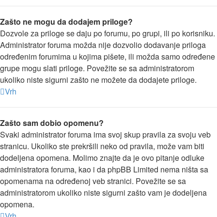
Zašto ne mogu da dodajem priloge?
Dozvole za priloge se daju po forumu, po grupi, ili po korisniku.
Administrator foruma možda nije dozvolio dodavanje priloga
određenim forumima u kojima pišete, ili možda samo određene
grupe mogu slati priloge. Povežite se sa administratorom
ukoliko niste sigurni zašto ne možete da dodajete priloge.
Vrh
Zašto sam dobio opomenu?
Svaki administrator foruma ima svoj skup pravila za svoju veb
stranicu. Ukoliko ste prekršili neko od pravila, može vam biti
dodeljena opomena. Molimo znajte da je ovo pitanje odluke
administratora foruma, kao i da phpBB Limited nema ništa sa
opomenama na određenoj veb stranici. Povežite se sa
administratorom ukoliko niste sigurni zašto vam je dodeljena
opomena.
Vrh