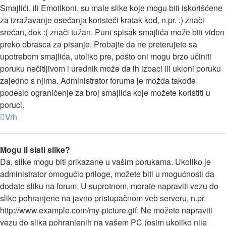
Smajlići, ili Emotikoni, su male slike koje mogu biti iskorišćene
za izražavanje osećanja koristeći kratak kod, n.pr. :) znači
srećan, dok :( znači tužan. Puni spisak smajlića može biti viđen
preko obrasca za pisanje. Probajte da ne preterujete sa
upotrebom smajlića, utoliko pre, pošto oni mogu brzo učiniti
poruku nečitljivom i urednik može da ih izbaci ili ukloni poruku
zajedno s njima. Administrator foruma je možda takođe
podesio ograničenje za broj smajlića koje možete koristiti u
poruci.
Vrh
Mogu li slati slike?
Da, slike mogu biti prikazane u vašim porukama. Ukoliko je
administrator omogućio priloge, možete biti u mogućnosti da
dodate sliku na forum. U suprotnom, morate napraviti vezu do
slike pohranjene na javno pristupačnom veb serveru, n.pr.
http://www.example.com/my-picture.gif. Ne možete napraviti
vezu do slika pohranjenih na vašem PC (osim ukoliko nije