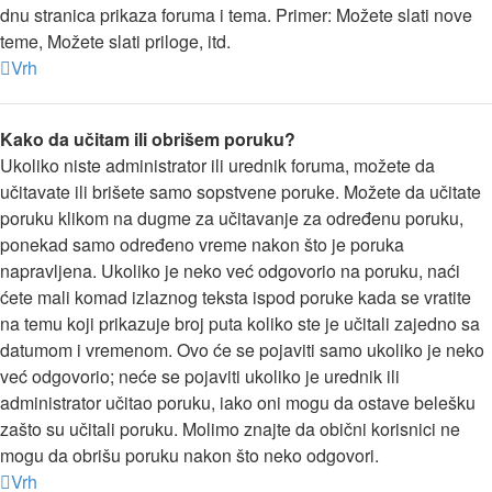
dnu stranica prikaza foruma i tema. Primer: Možete slati nove
teme, Možete slati priloge, itd.
Vrh
Kako da učitam ili obrišem poruku?
Ukoliko niste administrator ili urednik foruma, možete da
učitavate ili brišete samo sopstvene poruke. Možete da učitate
poruku klikom na dugme za učitavanje za određenu poruku,
ponekad samo određeno vreme nakon što je poruka
napravljena. Ukoliko je neko već odgovorio na poruku, naći
ćete mali komad izlaznog teksta ispod poruke kada se vratite
na temu koji prikazuje broj puta koliko ste je učitali zajedno sa
datumom i vremenom. Ovo će se pojaviti samo ukoliko je neko
već odgovorio; neće se pojaviti ukoliko je urednik ili
administrator učitao poruku, iako oni mogu da ostave belešku
zašto su učitali poruku. Molimo znajte da obični korisnici ne
mogu da obrišu poruku nakon što neko odgovori.
Vrh