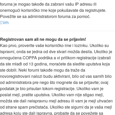
foruma je mogao takođe da zabrani vašu IP adresu ili
onemogući korisničko ime koje pokušavate da registrujete.
Povežite se sa administratorom foruma za pomoć.
Vrh
Registrovan sam ali ne mogu da se prijavim!
Kao prvo, proverite vaše korisničko ime i lozinku. Ukoliko su
ispravni, onda se jedna od dve stvari možda desila. Ukoliko je
omogućena COPPA podrška a vi prilikom registracije izabrali
da ste mlađi od 13 godina, moraćete da sledite uputstva koja
ste dobili. Neki forumi takođe mogu da traže da
novoregistrovani nalozi budu aktivirani, bilo od vas samih bilo
od administratora pre nego što mognete da se prijavite; ovaj
podatak je bio prisutan tokom registracije. Ukoliko vam je
poslat mejl, pratite uputstva. Ukoliko vam nije stigao mejl,
možda ste dali neispravnu mejl adresu ili vam je mejl uhvaćen
od strane spam prečistača. Ukoliko ste sigurni da je vaša mejl
adresa koju ste dali ispravna, probajte da se povežete sa