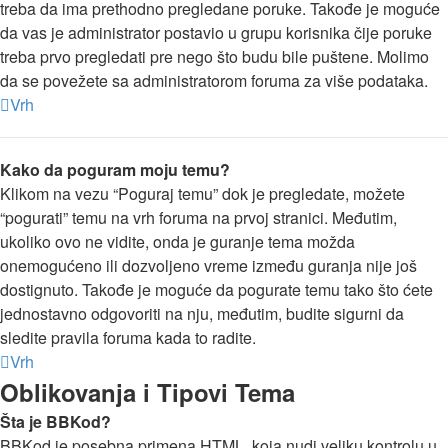
treba da ima prethodno pregledane poruke. Takođe je moguće
da vas je administrator postavio u grupu korisnika čije poruke
treba prvo pregledati pre nego što budu bile puštene. Molimo
da se povežete sa administratorom foruma za više podataka.
Vrh
Kako da poguram moju temu?
Klikom na vezu “Poguraj temu” dok je pregledate, možete
“pogurati” temu na vrh foruma na prvoj stranici. Međutim,
ukoliko ovo ne vidite, onda je guranje tema možda
onemogućeno ili dozvoljeno vreme između guranja nije još
dostignuto. Takođe je moguće da pogurate temu tako što ćete
jednostavno odgovoriti na nju, međutim, budite sigurni da
sledite pravila foruma kada to radite.
Vrh
Oblikovanja i Tipovi Tema
Šta je BBKod?
BBKod je posebna primena HTML, koja nudi veliku kontrolu u