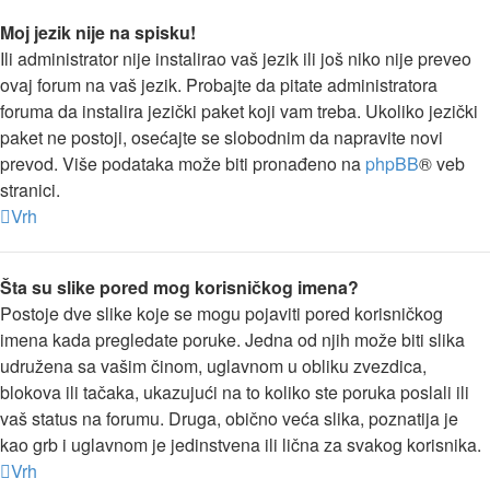
Moj jezik nije na spisku!
Ili administrator nije instalirao vaš jezik ili još niko nije preveo
ovaj forum na vaš jezik. Probajte da pitate administratora
foruma da instalira jezički paket koji vam treba. Ukoliko jezički
paket ne postoji, osećajte se slobodnim da napravite novi
prevod. Više podataka može biti pronađeno na
phpBB
® veb
stranici.
Vrh
Šta su slike pored mog korisničkog imena?
Postoje dve slike koje se mogu pojaviti pored korisničkog
imena kada pregledate poruke. Jedna od njih može biti slika
udružena sa vašim činom, uglavnom u obliku zvezdica,
blokova ili tačaka, ukazujući na to koliko ste poruka poslali ili
vaš status na forumu. Druga, obično veća slika, poznatija je
kao grb i uglavnom je jedinstvena ili lična za svakog korisnika.
Vrh