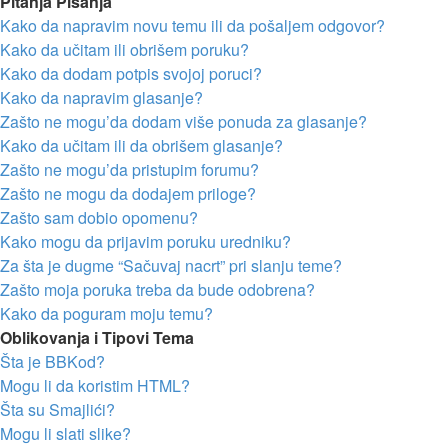
Pitanja Pisanja
Kako da napravim novu temu ili da pošaljem odgovor?
Kako da učitam ili obrišem poruku?
Kako da dodam potpis svojoj poruci?
Kako da napravim glasanje?
Zašto ne mogu’da dodam više ponuda za glasanje?
Kako da učitam ili da obrišem glasanje?
Zašto ne mogu’da pristupim forumu?
Zašto ne mogu da dodajem priloge?
Zašto sam dobio opomenu?
Kako mogu da prijavim poruku uredniku?
Za šta je dugme “Sačuvaj nacrt” pri slanju teme?
Zašto moja poruka treba da bude odobrena?
Kako da poguram moju temu?
Oblikovanja i Tipovi Tema
Šta je BBKod?
Mogu li da koristim HTML?
Šta su Smajlići?
Mogu li slati slike?