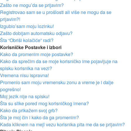
Zašto ne mogu’da se prijavim?
Registrovao sam se u prošlosti ali više ne mogu da se
prijavim?!
Izgubio’sam moju lozinku!
Zašto dobijam automatsku odjavu?
Šta “Obriši kolačiće” radi?
Korisničke Postavke i izbori
Kako da promenim moje postavke?
Kako da sprečim da se moje korisničko ime pojavljuje na
spisku korisnika na vezi?
Vremena nisu ispravna!
Promenio sam moju vremensku zonu a vreme je i dalje
pogrešno!
Moj jezik nije na spisku!
Šta su slike pored mog korisničkog imena?
Kako da prikažem svoj grb?
Šta je moj čin i kako da ga promenim?
Kada kliknem na mejl vezu korisnika pita me da se prijavim?