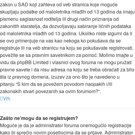
zakon u SAD koji zahteva od veb stranica koje moguće
skupljaju podatke od maloletnika mlađih od 13 godina da imaju
pismenu saglasnost roditelja ili drugi način priznanja od
zakonitih staratelja, da dozvoljavaju sabiranje ličnih podataka
od maloletnika mlađih od 13 godina. Ukoliko niste sigurni da li
se ovo primenjuje na vas kao nekoga ko pokušava da se
registruje ili na veb stranicu na koju se pokušavate registrovati,
povežite se sa pravnim savetnikom za pomoć. Molimo imajte u
vidu da phpBB Limited i vlasnici ovog foruma ne mogu pružati
pravne savete i da nisu adresa na koju se treba obraćati za bilo
šta iz pravnog domena, izuzev za ono što je navedeno u
pitanju “S kim da se povežem povodom naopakih i/ili
zakonskih stvari povezanih sa ovim forumom?”.
Vrh
Zašto ne’mogu da se registrujem?
Moguće je da je administrator foruma onemogućio registracije
kako bi sprečio novim posetiocima da se prijave. Administrator