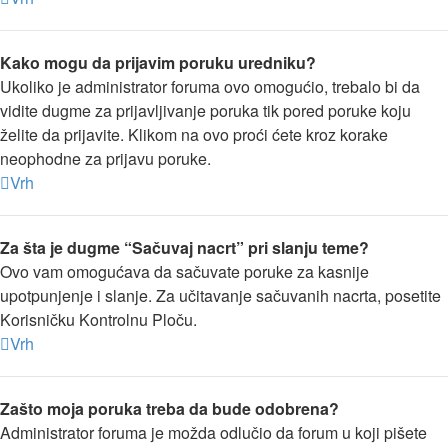
Kako mogu da prijavim poruku uredniku?
Ukoliko je administrator foruma ovo omogućio, trebalo bi da
vidite dugme za prijavljivanje poruka tik pored poruke koju
želite da prijavite. Klikom na ovo proći ćete kroz korake
neophodne za prijavu poruke.
Vrh
Za šta je dugme “Sačuvaj nacrt” pri slanju teme?
Ovo vam omogućava da sačuvate poruke za kasnije
upotpunjenje i slanje. Za učitavanje sačuvanih nacrta, posetite
Korisničku Kontrolnu Ploču.
Vrh
Zašto moja poruka treba da bude odobrena?
Administrator foruma je možda odlučio da forum u koji pišete