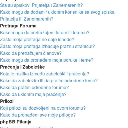
Šta su spiskovi Prijatelja i Zanemarenih?
Kako mogu da dodam / uklonim korisnike sa svog spiska
Prijatelja ili Zanemarenih?
Pretraga Foruma
Kako mogu da pretražujem forum ili forume?
Zašto moja pretraga ne daje ishode?
Zašto moja pretraga izbacuje praznu stranicu!?
Kako da pretražujem članove?
Kako mogu da pronađem moje poruke i teme?
Praćenja i Zabeleške
Koja je razlika između zabeleški i praćenja?
Kako da zabeležim ili da pratim određene teme?
Kako da pratim određene forume?
Kako da uklonim moja praćenja?
Prilozi
Koji prilozi su dozvoljeni na ovom forumu?
Kako da pronađem sve moje priloge?
phpBB Pitanja