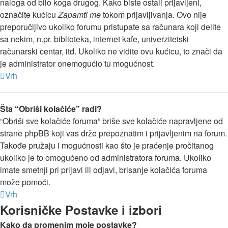
naloga od bilo koga drugog. Kako biste ostali prijavljeni,
označite kućicu
Zapamti me
tokom prijavljivanja. Ovo nije
preporučljivo ukoliko forumu pristupate sa računara koji delite
sa nekim, n.pr. biblioteka, internet kafe, univerzitetski
računarski centar, itd. Ukoliko ne vidite ovu kućicu, to znači da
je administrator onemogućio tu mogućnost.
Vrh
Šta “Obriši kolačiće” radi?
“Obriši sve kolačiće foruma” briše sve kolačiće napravljene od
strane phpBB koji vas drže prepoznatim i prijavljenim na forum.
Takođe pružaju i mogućnosti kao što je praćenje pročitanog
ukoliko je to omogućeno od administratora foruma. Ukoliko
imate smetnji pri prijavi ili odjavi, brisanje kolačića foruma
može pomoći.
Vrh
Korisničke Postavke i izbori
Kako da promenim moje postavke?