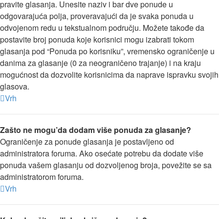
pravite glasanja. Unesite naziv i bar dve ponude u
odgovarajuća polja, proveravajući da je svaka ponuda u
odvojenom redu u tekstualnom području. Možete takođe da
postavite broj ponuda koje korisnici mogu izabrati tokom
glasanja pod “Ponuda po korisniku”, vremensko ograničenje u
danima za glasanje (0 za neograničeno trajanje) i na kraju
mogućnost da dozvolite korisnicima da naprave ispravku svojih
glasova.
Vrh
Zašto ne mogu’da dodam više ponuda za glasanje?
Ograničenje za ponude glasanja je postavljeno od
administratora foruma. Ako osećate potrebu da dodate više
ponuda vašem glasanju od dozvoljenog broja, povežite se sa
administratorom foruma.
Vrh