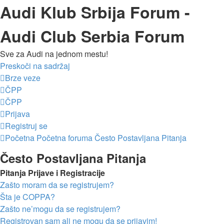
Audi Klub Srbija Forum -
Audi Club Serbia Forum
Sve za Audi na jednom mestu!
Preskoči na sadržaj
Brze veze
ČPP
ČPP
Prijava
Registruj se
Početna
Početna foruma
Često Postavljana Pitanja
Često Postavljana Pitanja
Pitanja Prijave i Registracije
Zašto moram da se registrujem?
Šta je COPPA?
Zašto ne’mogu da se registrujem?
Registrovan sam ali ne mogu da se prijavim!