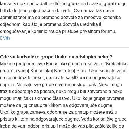
korisnik može pripadati različitim grupama i svakoj grupi mogu
biti dodeljene pojedinačne dozvole. Ovo pruža lak način
administratorima da promene dozvole za mnoštvo korisnika
odjednom, kao što je promena dozvola urednika ili
omogućavanje korisnicima da pristupe privatnom forumu.
Vrh
Gde su korisničke grupe i kako da pristupim nekoj?
Možete pregledati sve korisničke grupe preko veze “Korisničke
grupe” u vašoj Korisničkoj Kontrolnoj Ploči. Ukoliko biste voleli
da se pridružite nekoj, nastavite sa klikom na odgovarajuće
dugme. Nemaju sve grupe otvoren pristup, ipak. Neke mogu
tražiti odobrenje za pristup, neke mogu biti zatvorene a neke
mogu imati čak i skriveno članstvo. Ukoliko je grupa otvorena,
možete da joj pristupite klikom na odgovarajuće dugme.
Ukoliko grupa zahteva odobrenje za pristup možete tražiti
pristup klikom na odgovarajuće dugme. Vođa korisničke grupe
treba da vam odobri pristup i može da vas pita zašto želite da