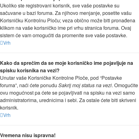
Ukoliko ste registrovani korisnik, sve vaše postavke su
sačuvane u bazi foruma. Za njihovo menjanje, posetite vašu
Korisničku Kontrolnu Ploču; veza obično može biti pronađena
klikom na vaše korisničko ime pri vrhu stranica foruma. Ovaj
sistem će vam omogućiti da promenite sve vaše postavke.
Vrh
Kako da sprečim da se moje korisničko ime pojavljuje na
spisku korisnika na vezi?
Unutar vaše Korisničke Kontrolne Ploče, pod “Postavke
foruma”, naći ćete ponudu
Sakrij moj status na vezi
. Omogućite
ovu mogućnost pa ćete se pojavljivati na spisku na vezi samo
administratorima, urednicima i sebi. Za ostale ćete biti skriveni
korisnik.
Vrh
Vremena nisu ispravna!