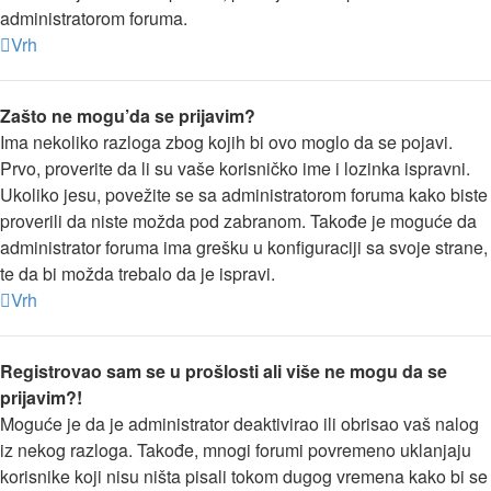
administratorom foruma.
Vrh
Zašto ne mogu’da se prijavim?
Ima nekoliko razloga zbog kojih bi ovo moglo da se pojavi.
Prvo, proverite da li su vaše korisničko ime i lozinka ispravni.
Ukoliko jesu, povežite se sa administratorom foruma kako biste
proverili da niste možda pod zabranom. Takođe je moguće da
administrator foruma ima grešku u konfiguraciji sa svoje strane,
te da bi možda trebalo da je ispravi.
Vrh
Registrovao sam se u prošlosti ali više ne mogu da se
prijavim?!
Moguće je da je administrator deaktivirao ili obrisao vaš nalog
iz nekog razloga. Takođe, mnogi forumi povremeno uklanjaju
korisnike koji nisu ništa pisali tokom dugog vremena kako bi se