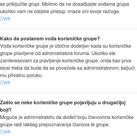
se priključite grupi. Molimo da ne dosađujete vođama grupa
ukoliko vam ne odobre pristup; imaće oni svoje razloge.
Vrh
Kako da postanem vođa korisničke grupe?
Vođa korisničke grupe je obično dodeljen kada su korisničke
grupe pravljene od administratora foruma. Ukoliko ste
zainteresovani za pravljenje korisničke grupe, onda kao prva
stvar treba da bude da se povežete sa administratorom; šaljući
mu privatnu poruku.
Vrh
Zašto se neke korisničke grupe pojavljuju u drugačijoj
boji?
Moguće je administratoru da dodeli boju članovima korisničke
grupe radi lakšeg prepoznavanja članova te grupe.
Vrh