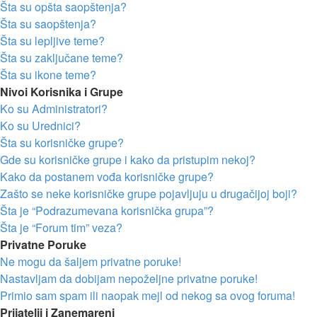
Šta su opšta saopštenja?
Šta su saopštenja?
Šta su lepljive teme?
Šta su zaključane teme?
Šta su ikone teme?
Nivoi Korisnika i Grupe
Ko su Administratori?
Ko su Urednici?
Šta su korisničke grupe?
Gde su korisničke grupe i kako da pristupim nekoj?
Kako da postanem vođa korisničke grupe?
Zašto se neke korisničke grupe pojavljuju u drugačijoj boji?
Šta je “Podrazumevana korisnička grupa”?
Šta je “Forum tim” veza?
Privatne Poruke
Ne mogu da šaljem privatne poruke!
Nastavljam da dobijam nepoželjne privatne poruke!
Primio sam spam ili naopak mejl od nekog sa ovog foruma!
Prijatelji i Zanemareni