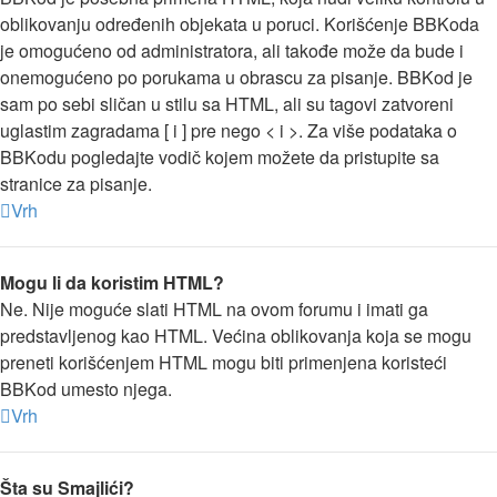
oblikovanju određenih objekata u poruci. Korišćenje BBKoda
je omogućeno od administratora, ali takođe može da bude i
onemogućeno po porukama u obrascu za pisanje. BBKod je
sam po sebi sličan u stilu sa HTML, ali su tagovi zatvoreni
uglastim zagradama [ i ] pre nego < i >. Za više podataka o
BBKodu pogledajte vodič kojem možete da pristupite sa
stranice za pisanje.
Vrh
Mogu li da koristim HTML?
Ne. Nije moguće slati HTML na ovom forumu i imati ga
predstavljenog kao HTML. Većina oblikovanja koja se mogu
preneti korišćenjem HTML mogu biti primenjena koristeći
BBKod umesto njega.
Vrh
Šta su Smajlići?