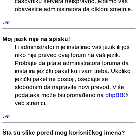
časovniku servera neispravno. Molimo vas
obavestite administratora da otkloni smetnje.
Vrh
Moj jezik nije na spisku!
Ili administrator nije instalirao vaš jezik ili još
niko nije preveo ovaj forum na vaš jezik.
Probajte da pitate administratora foruma da
instalira jezički paket koji vam treba. Ukoliko
jezički paket ne postoji, osećajte se
slobodnim da napravite novi prevod. Više
podataka može biti pronađeno na
phpBB
®
veb stranici.
Vrh
Šta su slike pored mog korisničkog imena?