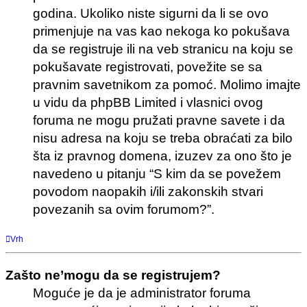
godina. Ukoliko niste sigurni da li se ovo
primenjuje na vas kao nekoga ko pokušava
da se registruje ili na veb stranicu na koju se
pokušavate registrovati, povežite se sa
pravnim savetnikom za pomoć. Molimo imajte
u vidu da phpBB Limited i vlasnici ovog
foruma ne mogu pružati pravne savete i da
nisu adresa na koju se treba obraćati za bilo
šta iz pravnog domena, izuzev za ono što je
navedeno u pitanju “S kim da se povežem
povodom naopakih i/ili zakonskih stvari
povezanih sa ovim forumom?”.
Vrh
Zašto ne’mogu da se registrujem?
Moguće je da je administrator foruma