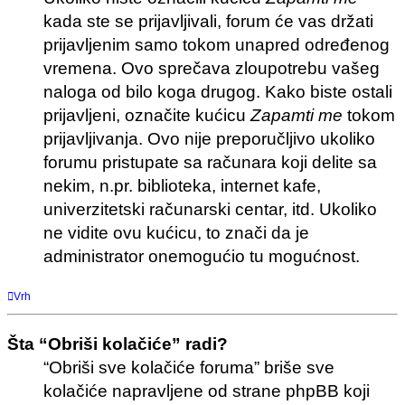
kada ste se prijavljivali, forum će vas držati
prijavljenim samo tokom unapred određenog
vremena. Ovo sprečava zloupotrebu vašeg
naloga od bilo koga drugog. Kako biste ostali
prijavljeni, označite kućicu
Zapamti me
tokom
prijavljivanja. Ovo nije preporučljivo ukoliko
forumu pristupate sa računara koji delite sa
nekim, n.pr. biblioteka, internet kafe,
univerzitetski računarski centar, itd. Ukoliko
ne vidite ovu kućicu, to znači da je
administrator onemogućio tu mogućnost.
Vrh
Šta “Obriši kolačiće” radi?
“Obriši sve kolačiće foruma” briše sve
kolačiće napravljene od strane phpBB koji