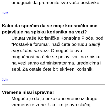
omogućiti da promenite sve vaše postavke.
Vrh
Kako da sprečim da se moje korisničko ime
pojavljuje na spisku korisnika na vezi?
Unutar vaše Korisničke Kontrolne Ploče, pod
“Postavke foruma”, naći ćete ponudu
Sakrij
moj status na vezi
. Omogućite ovu
mogućnost pa ćete se pojavljivati na spisku
na vezi samo administratorima, urednicima i
sebi. Za ostale ćete biti skriveni korisnik.
Vrh
Vremena nisu ispravna!
Moguće je da je prikazano vreme iz druge
vremenske zone. Ukoliko je ovo slučaj,