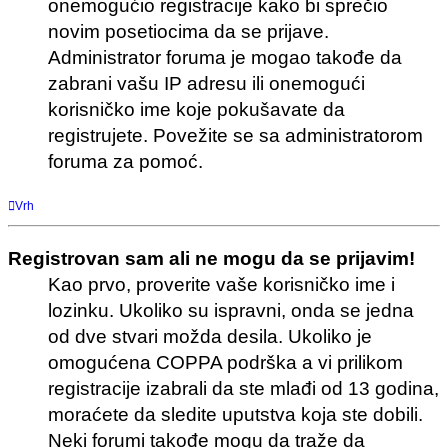
onemogućio registracije kako bi sprečio
novim posetiocima da se prijave.
Administrator foruma je mogao takođe da
zabrani vašu IP adresu ili onemogući
korisničko ime koje pokušavate da
registrujete. Povežite se sa administratorom
foruma za pomoć.
Vrh
Registrovan sam ali ne mogu da se prijavim!
Kao prvo, proverite vaše korisničko ime i
lozinku. Ukoliko su ispravni, onda se jedna
od dve stvari možda desila. Ukoliko je
omogućena COPPA podrška a vi prilikom
registracije izabrali da ste mlađi od 13 godina,
moraćete da sledite uputstva koja ste dobili.
Neki forumi takođe mogu da traže da