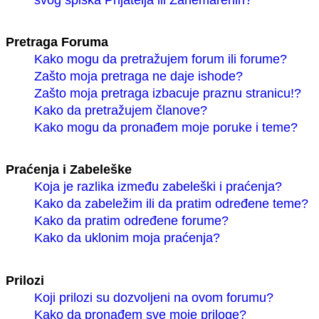
svog spiska Prijatelja ili Zanemarenih?
Pretraga Foruma
Kako mogu da pretražujem forum ili forume?
Zašto moja pretraga ne daje ishode?
Zašto moja pretraga izbacuje praznu stranicu!?
Kako da pretražujem članove?
Kako mogu da pronađem moje poruke i teme?
Praćenja i Zabeleške
Koja je razlika između zabeleški i praćenja?
Kako da zabeležim ili da pratim određene teme?
Kako da pratim određene forume?
Kako da uklonim moja praćenja?
Prilozi
Koji prilozi su dozvoljeni na ovom forumu?
Kako da pronađem sve moje priloge?