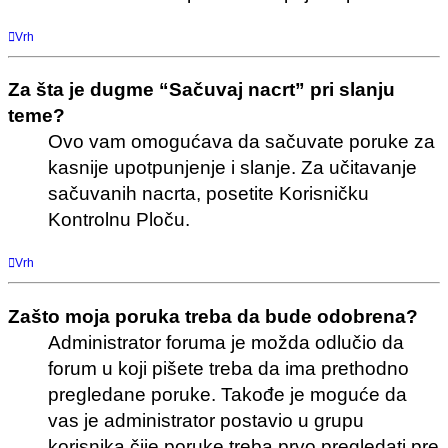
Vrh
Za šta je dugme “Sačuvaj nacrt” pri slanju
teme?
Ovo vam omogućava da sačuvate poruke za
kasnije upotpunjenje i slanje. Za učitavanje
sačuvanih nacrta, posetite Korisničku
Kontrolnu Ploču.
Vrh
Zašto moja poruka treba da bude odobrena?
Administrator foruma je možda odlučio da
forum u koji pišete treba da ima prethodno
pregledane poruke. Takođe je moguće da
vas je administrator postavio u grupu
korisnika čije poruke treba prvo pregledati pre