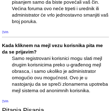
pisanjem samo da biste povećali vaš čin.
Većina foruma ovo neće trpeti i urednik ili
administrator će vrlo jednostavno smanjiti vaš
broj poruka.
Vrh
Kada kliknem na mejl vezu korisnika pita me
da se prijavim?
Samo registrovani korisnici mogu slati mejl
drugim korisnicima preko u-građenog mejl
obrasca, i samo ukoliko je administrator
omogućio ovu mogućnost. Ovo je u
nastojanju da se spreči zlonamerna upotreba
mejl sistema od anonimnih korisnika.
Vrh
Pitanja Pisanja