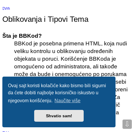
Vrh
Oblikovanja i Tipovi Tema
Šta je BBKod?
BBKod je posebna primena HTML, koja nudi
veliku kontrolu u oblikovanju određenih
objekata u poruci. Korišćenje BBKoda je
omogućeno od administratora, ali takođe
može da bude i onemogućeno po porukama
u obrascu za pisanje. BBKod je sam po sebi
Ovaj sajt koristi kolačiće kako bismo bili sigurni
sličan u stilu sa HTML, ali su tagovi zatvoreni
da ćete dobiti najbolje korisničko iskustvo u
uglastim zagradama [ i ] pre nego < i >. Za
njegovom korišćenju.
Naučite više
više podataka o BBKodu pogledajte vodič
kojem možete da pristupite sa stranice za
Shvatio sam!
pisanje.
⇩