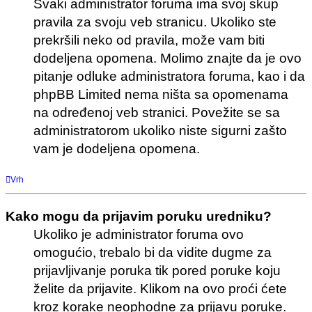
Svaki administrator foruma ima svoj skup
pravila za svoju veb stranicu. Ukoliko ste
prekršili neko od pravila, može vam biti
dodeljena opomena. Molimo znajte da je ovo
pitanje odluke administratora foruma, kao i da
phpBB Limited nema ništa sa opomenama
na određenoj veb stranici. Povežite se sa
administratorom ukoliko niste sigurni zašto
vam je dodeljena opomena.
Vrh
Kako mogu da prijavim poruku uredniku?
Ukoliko je administrator foruma ovo
omogućio, trebalo bi da vidite dugme za
prijavljivanje poruka tik pored poruke koju
želite da prijavite. Klikom na ovo proći ćete
kroz korake neophodne za prijavu poruke.