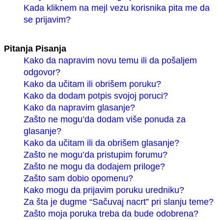
Kada kliknem na mejl vezu korisnika pita me da
se prijavim?
Pitanja Pisanja
Kako da napravim novu temu ili da pošaljem
odgovor?
Kako da učitam ili obrišem poruku?
Kako da dodam potpis svojoj poruci?
Kako da napravim glasanje?
Zašto ne mogu’da dodam više ponuda za
glasanje?
Kako da učitam ili da obrišem glasanje?
Zašto ne mogu’da pristupim forumu?
Zašto ne mogu da dodajem priloge?
Zašto sam dobio opomenu?
Kako mogu da prijavim poruku uredniku?
Za šta je dugme “Sačuvaj nacrt” pri slanju teme?
Zašto moja poruka treba da bude odobrena?