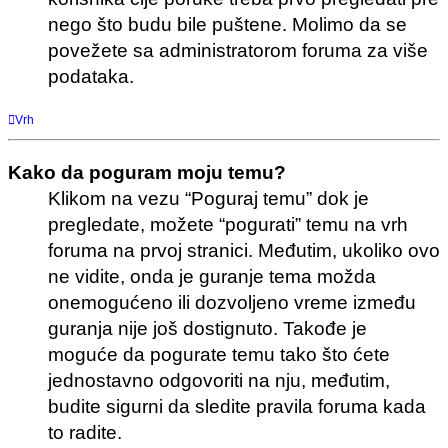
nego što budu bile puštene. Molimo da se
povežete sa administratorom foruma za više
podataka.
Vrh
Kako da poguram moju temu?
Klikom na vezu “Poguraj temu” dok je
pregledate, možete “pogurati” temu na vrh
foruma na prvoj stranici. Međutim, ukoliko ovo
ne vidite, onda je guranje tema možda
onemogućeno ili dozvoljeno vreme između
guranja nije još dostignuto. Takođe je
moguće da pogurate temu tako što ćete
jednostavno odgovoriti na nju, međutim,
budite sigurni da sledite pravila foruma kada
to radite.