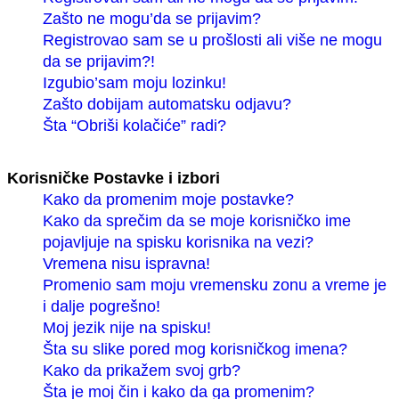
Zašto ne mogu’da se prijavim?
Registrovao sam se u prošlosti ali više ne mogu
da se prijavim?!
Izgubio’sam moju lozinku!
Zašto dobijam automatsku odjavu?
Šta “Obriši kolačiće” radi?
Korisničke Postavke i izbori
Kako da promenim moje postavke?
Kako da sprečim da se moje korisničko ime
pojavljuje na spisku korisnika na vezi?
Vremena nisu ispravna!
Promenio sam moju vremensku zonu a vreme je
i dalje pogrešno!
Moj jezik nije na spisku!
Šta su slike pored mog korisničkog imena?
Kako da prikažem svoj grb?
Šta je moj čin i kako da ga promenim?