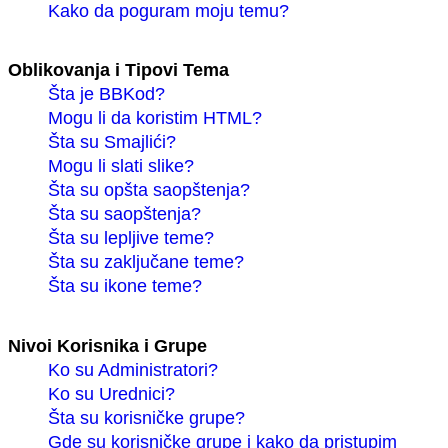
Kako da poguram moju temu?
Oblikovanja i Tipovi Tema
Šta je BBKod?
Mogu li da koristim HTML?
Šta su Smajlići?
Mogu li slati slike?
Šta su opšta saopštenja?
Šta su saopštenja?
Šta su lepljive teme?
Šta su zaključane teme?
Šta su ikone teme?
Nivoi Korisnika i Grupe
Ko su Administratori?
Ko su Urednici?
Šta su korisničke grupe?
Gde su korisničke grupe i kako da pristupim