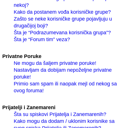
nekoj?
Kako da postanem vođa korisničke grupe?
Zašto se neke korisničke grupe pojavljuju u
drugačijoj boji?
Šta je “Podrazumevana korisnička grupa”?
Šta je “Forum tim” veza?
Privatne Poruke
Ne mogu da šaljem privatne poruke!
Nastavljam da dobijam nepoželjne privatne
poruke!
Primio sam spam ili naopak mejl od nekog sa
ovog foruma!
Prijatelji i Zanemareni
Šta su spiskovi Prijatelja i Zanemarenih?
Kako mogu da dodam / uklonim korisnike sa