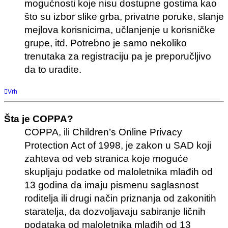
mogućnosti koje nisu dostupne gostima kao
što su izbor slike grba, privatne poruke, slanje
mejlova korisnicima, učlanjenje u korisničke
grupe, itd. Potrebno je samo nekoliko
trenutaka za registraciju pa je preporučljivo
da to uradite.
Vrh
Šta je COPPA?
COPPA, ili Children’s Online Privacy
Protection Act of 1998, je zakon u SAD koji
zahteva od veb stranica koje moguće
skupljaju podatke od maloletnika mlađih od
13 godina da imaju pismenu saglasnost
roditelja ili drugi način priznanja od zakonitih
staratelja, da dozvoljavaju sabiranje ličnih
podataka od maloletnika mlađih od 13