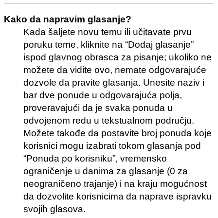
Kako da napravim glasanje?
Kada šaljete novu temu ili učitavate prvu
poruku teme, kliknite na “Dodaj glasanje”
ispod glavnog obrasca za pisanje; ukoliko ne
možete da vidite ovo, nemate odgovarajuće
dozvole da pravite glasanja. Unesite naziv i
bar dve ponude u odgovarajuća polja,
proveravajući da je svaka ponuda u
odvojenom redu u tekstualnom području.
Možete takođe da postavite broj ponuda koje
korisnici mogu izabrati tokom glasanja pod
“Ponuda po korisniku”, vremensko
ograničenje u danima za glasanje (0 za
neograničeno trajanje) i na kraju mogućnost
da dozvolite korisnicima da naprave ispravku
svojih glasova.