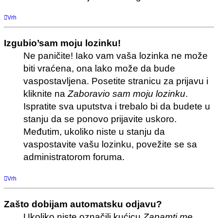
Vrh
Izgubio’sam moju lozinku!
Ne paničite! Iako vam vaša lozinka ne može
biti vraćena, ona lako može da bude
vaspostavljena. Posetite stranicu za prijavu i
kliknite na
Zaboravio sam moju lozinku
.
Ispratite sva uputstva i trebalo bi da budete u
stanju da se ponovo prijavite uskoro.
Međutim, ukoliko niste u stanju da
vaspostavite vašu lozinku, povežite se sa
administratorom foruma.
Vrh
Zašto dobijam automatsku odjavu?
Ukoliko niste označili kućicu
Zapamti me