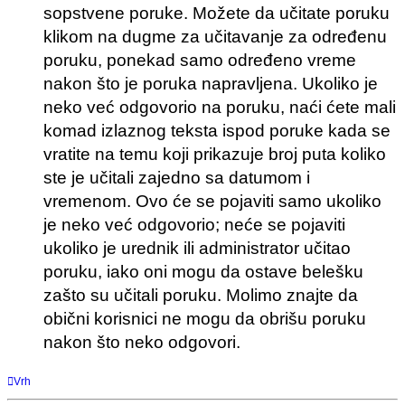
sopstvene poruke. Možete da učitate poruku
klikom na dugme za učitavanje za određenu
poruku, ponekad samo određeno vreme
nakon što je poruka napravljena. Ukoliko je
neko već odgovorio na poruku, naći ćete mali
komad izlaznog teksta ispod poruke kada se
vratite na temu koji prikazuje broj puta koliko
ste je učitali zajedno sa datumom i
vremenom. Ovo će se pojaviti samo ukoliko
je neko već odgovorio; neće se pojaviti
ukoliko je urednik ili administrator učitao
poruku, iako oni mogu da ostave belešku
zašto su učitali poruku. Molimo znajte da
obični korisnici ne mogu da obrišu poruku
nakon što neko odgovori.
Vrh