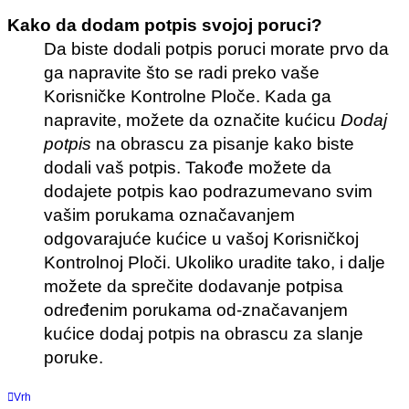
Kako da dodam potpis svojoj poruci?
Da biste dodali potpis poruci morate prvo da
ga napravite što se radi preko vaše
Korisničke Kontrolne Ploče. Kada ga
napravite, možete da označite kućicu
Dodaj
potpis
na obrascu za pisanje kako biste
dodali vaš potpis. Takođe možete da
dodajete potpis kao podrazumevano svim
vašim porukama označavanjem
odgovarajuće kućice u vašoj Korisničkoj
Kontrolnoj Ploči. Ukoliko uradite tako, i dalje
možete da sprečite dodavanje potpisa
određenim porukama od-značavanjem
kućice dodaj potpis na obrascu za slanje
poruke.
Vrh