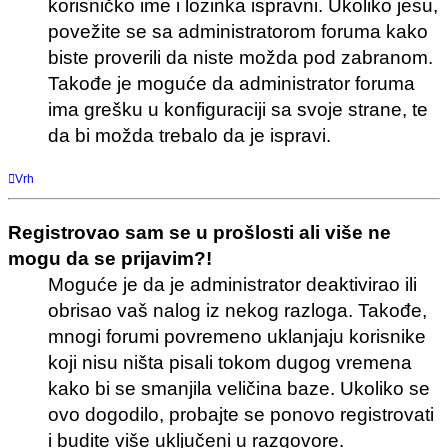
korisničko ime i lozinka ispravni. Ukoliko jesu,
povežite se sa administratorom foruma kako
biste proverili da niste možda pod zabranom.
Takođe je moguće da administrator foruma
ima grešku u konfiguraciji sa svoje strane, te
da bi možda trebalo da je ispravi.
Vrh
Registrovao sam se u prošlosti ali više ne
mogu da se prijavim?!
Moguće je da je administrator deaktivirao ili
obrisao vaš nalog iz nekog razloga. Takođe,
mnogi forumi povremeno uklanjaju korisnike
koji nisu ništa pisali tokom dugog vremena
kako bi se smanjila veličina baze. Ukoliko se
ovo dogodilo, probajte se ponovo registrovati
i budite više uključeni u razgovore.