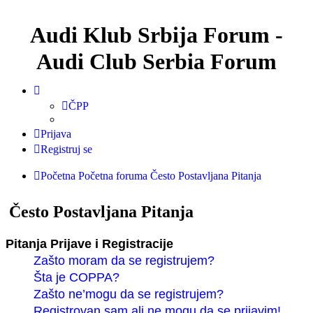
Audi Klub Srbija Forum -
Audi Club Serbia Forum
ČPP
Prijava
Registruj se
Početna
Početna foruma
Često Postavljana Pitanja
Često Postavljana Pitanja
Pitanja Prijave i Registracije
Zašto moram da se registrujem?
Šta je COPPA?
Zašto ne’mogu da se registrujem?
Registrovan sam ali ne mogu da se prijavim!