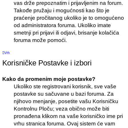
vas drže prepoznatim i prijavljenim na forum.
Takođe pružaju i mogućnosti kao što je
praćenje pročitanog ukoliko je to omogućeno
od administratora foruma. Ukoliko imate
smetnji pri prijavi ili odjavi, brisanje kolačića
foruma može pomoći.
Vrh
Korisničke Postavke i izbori
Kako da promenim moje postavke?
Ukoliko ste registrovani korisnik, sve vaše
postavke su sačuvane u bazi foruma. Za
njihovo menjanje, posetite vašu Korisničku
Kontrolnu Ploču; veza obično može biti
pronađena klikom na vaše korisničko ime pri
vrhu stranica foruma. Ovaj sistem će vam