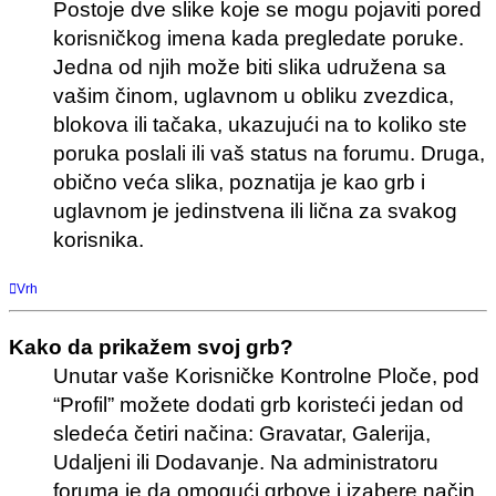
Postoje dve slike koje se mogu pojaviti pored
korisničkog imena kada pregledate poruke.
Jedna od njih može biti slika udružena sa
vašim činom, uglavnom u obliku zvezdica,
blokova ili tačaka, ukazujući na to koliko ste
poruka poslali ili vaš status na forumu. Druga,
obično veća slika, poznatija je kao grb i
uglavnom je jedinstvena ili lična za svakog
korisnika.
Vrh
Kako da prikažem svoj grb?
Unutar vaše Korisničke Kontrolne Ploče, pod
“Profil” možete dodati grb koristeći jedan od
sledeća četiri načina: Gravatar, Galerija,
Udaljeni ili Dodavanje. Na administratoru
foruma je da omogući grbove i izabere način