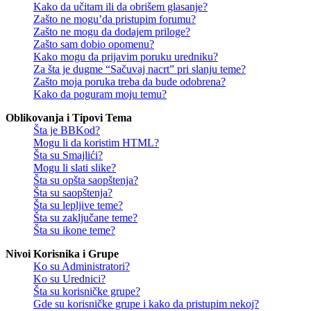
Kako da učitam ili da obrišem glasanje?
Zašto ne mogu’da pristupim forumu?
Zašto ne mogu da dodajem priloge?
Zašto sam dobio opomenu?
Kako mogu da prijavim poruku uredniku?
Za šta je dugme “Sačuvaj nacrt” pri slanju teme?
Zašto moja poruka treba da bude odobrena?
Kako da poguram moju temu?
Oblikovanja i Tipovi Tema
Šta je BBKod?
Mogu li da koristim HTML?
Šta su Smajlići?
Mogu li slati slike?
Šta su opšta saopštenja?
Šta su saopštenja?
Šta su lepljive teme?
Šta su zaključane teme?
Šta su ikone teme?
Nivoi Korisnika i Grupe
Ko su Administratori?
Ko su Urednici?
Šta su korisničke grupe?
Gde su korisničke grupe i kako da pristupim nekoj?