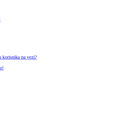
!
 korisnika na vezi?
o!