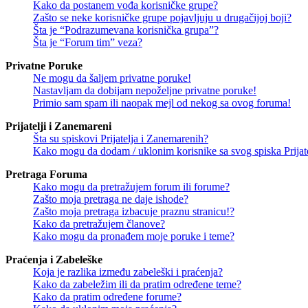
Kako da postanem vođa korisničke grupe?
Zašto se neke korisničke grupe pojavljuju u drugačijoj boji?
Šta je “Podrazumevana korisnička grupa”?
Šta je “Forum tim” veza?
Privatne Poruke
Ne mogu da šaljem privatne poruke!
Nastavljam da dobijam nepoželjne privatne poruke!
Primio sam spam ili naopak mejl od nekog sa ovog foruma!
Prijatelji i Zanemareni
Šta su spiskovi Prijatelja i Zanemarenih?
Kako mogu da dodam / uklonim korisnike sa svog spiska Prijate
Pretraga Foruma
Kako mogu da pretražujem forum ili forume?
Zašto moja pretraga ne daje ishode?
Zašto moja pretraga izbacuje praznu stranicu!?
Kako da pretražujem članove?
Kako mogu da pronađem moje poruke i teme?
Praćenja i Zabeleške
Koja je razlika između zabeleški i praćenja?
Kako da zabeležim ili da pratim određene teme?
Kako da pratim određene forume?