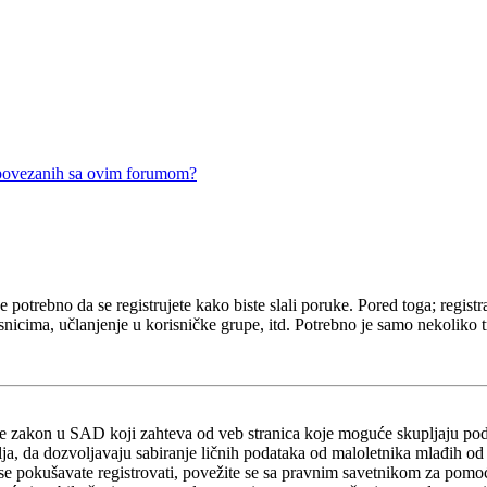
 povezanih sa ovim forumom?
e potrebno da se registrujete kako biste slali poruke. Pored toga; regis
snicima, učlanjenje u korisničke grupe, itd. Potrebno je samo nekoliko tr
 je zakon u SAD koji zahteva od veb stranica koje moguće skupljaju po
atelja, da dozvoljavaju sabiranje ličnih podataka od maloletnika mlađih o
u se pokušavate registrovati, povežite se sa pravnim savetnikom za po