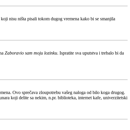
 koji nisu ništa pisali tokom dugog vremena kako bi se smanjila
 na
Zaboravio sam moju lozinku
. Ispratite sva uputstva i trebalo bi da
vremena. Ovo sprečava zloupotrebu vašeg naloga od bilo koga drugog.
ra koji delite sa nekim, n.pr. biblioteka, internet kafe, univerzitetski