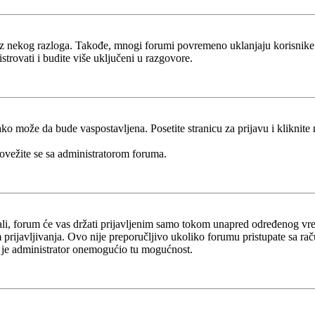
g iz nekog razloga. Takođe, mnogi forumi povremeno uklanjaju korisnike
trovati i budite više uključeni u razgovore.
ko može da bude vaspostavljena. Posetite stranicu za prijavu i kliknite
povežite se sa administratorom foruma.
ivali, forum će vas držati prijavljenim samo tokom unapred određenog 
prijavljivanja. Ovo nije preporučljivo ukoliko forumu pristupate sa računa
da je administrator onemogućio tu mogućnost.