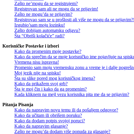
Zašto ne’mogu da se registrujem?
Registrovan sam ali ne mogu da se prijavim!
Zašto ne mogu’da se prijavim?
Registrovao sam se u prošlosti ali više ne mogu da se prijavim?
Izgubio’sam moju lozinku!
Zašto dobijam automatsku odjavu?
Šta “Obriši kolačiće” radi?
Korisničke Postavke i izbori
Kako da promenim moje postavke?
Kako da sprečim da se moje korisničko ime pojavljuje na spisku
Vremena nisu ispravna!
Promenio sam moju vremensku zonu a vreme je i dalje pogrešn
Moj jezik nije na spisku!
Šta su slike pored mog korisničkog imena?
Kako da prikažem svoj grb?
Šta je moj čin i kako da ga promenim?
Kada kliknem na mejl vezu korisnika pita me da se prijavim?
Pitanja Pisanja
Kako da napravim novu temu ili da pošaljem odgovor?
Kako da učitam ili obrišem poruku?
Kako da dodam potpis svojoj poruci?
Kako da napravim glasanje?
Zašto ne mogu’da dodam više ponuda za glasanje?