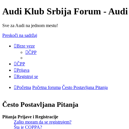
Audi Klub Srbija Forum - Audi
Sve za Audi na jednom mestu!
Preskoči na sadržaj
Brze veze
ČPP
ČPP
Prijava
Registruj se
Početna
Početna foruma
Često Postavljana Pitanja
Često Postavljana Pitanja
Pitanja Prijave i Registracije
Zašto moram da se registrujem?
Šta je COPPA?