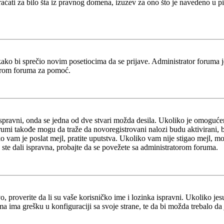
braćati za bilo šta iz pravnog domena, izuzev za ono što je navedeno u 
kako bi sprečio novim posetiocima da se prijave. Administrator foruma 
torom foruma za pomoć.
ispravni, onda se jedna od dve stvari možda desila. Ukoliko je omogućen
orumi takođe mogu da traže da novoregistrovani nalozi budu aktivirani, 
iko vam je poslat mejl, pratite uputstva. Ukoliko vam nije stigao mejl, m
 ste dali ispravna, probajte da se povežete sa administratorom foruma.
 proverite da li su vaše korisničko ime i lozinka ispravni. Ukoliko jes
ma grešku u konfiguraciji sa svoje strane, te da bi možda trebalo da j