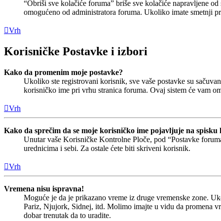
“Obriši sve kolačiće foruma” briše sve kolačiće napravljene od
omogućeno od administratora foruma. Ukoliko imate smetnji pri 
Vrh
Korisničke Postavke i izbori
Kako da promenim moje postavke?
Ukoliko ste registrovani korisnik, sve vaše postavke su sačuv
korisničko ime pri vrhu stranica foruma. Ovaj sistem će vam o
Vrh
Kako da sprečim da se moje korisničko ime pojavljuje na spisku 
Unutar vaše Korisničke Kontrolne Ploče, pod “Postavke forum
urednicima i sebi. Za ostale ćete biti skriveni korisnik.
Vrh
Vremena nisu ispravna!
Moguće je da je prikazano vreme iz druge vremenske zone. Uko
Pariz, Njujork, Sidnej, itd. Molimo imajte u vidu da promena v
dobar trenutak da to uradite.