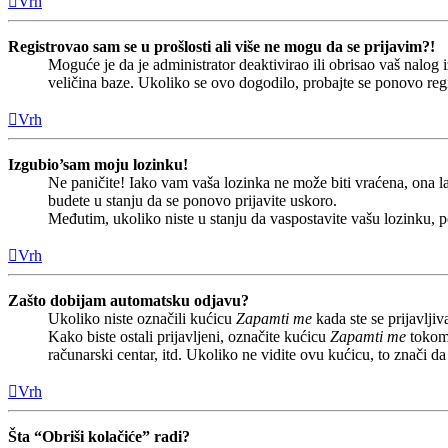
Vrh
Registrovao sam se u prošlosti ali više ne mogu da se prijavim?!
Moguće je da je administrator deaktivirao ili obrisao vaš nalo
veličina baze. Ukoliko se ovo dogodilo, probajte se ponovo regis
Vrh
Izgubio’sam moju lozinku!
Ne paničite! Iako vam vaša lozinka ne može biti vraćena, ona la
budete u stanju da se ponovo prijavite uskoro.
Međutim, ukoliko niste u stanju da vaspostavite vašu lozinku, 
Vrh
Zašto dobijam automatsku odjavu?
Ukoliko niste označili kućicu
Zapamti me
kada ste se prijavlj
Kako biste ostali prijavljeni, označite kućicu
Zapamti me
tokom 
računarski centar, itd. Ukoliko ne vidite ovu kućicu, to znači 
Vrh
Šta “Obriši kolačiće” radi?