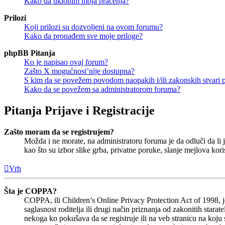
Kako da uklonim moja praćenja?
Prilozi
Koji prilozi su dozvoljeni na ovom forumu?
Kako da pronađem sve moje priloge?
phpBB Pitanja
Ko je napisao ovaj forum?
Zašto X mogućnost’nije dostupna?
S kim da se povežem povodom naopakih i/ili zakonskih stvari
Kako da se povežem sa administratorom foruma?
Pitanja Prijave i Registracije
Zašto moram da se registrujem?
Možda i ne morate, na administratoru foruma je da odluči da li j
kao što su izbor slike grba, privatne poruke, slanje mejlova kori
Vrh
Šta je COPPA?
COPPA, ili Children’s Online Privacy Protection Act of 1998,
saglasnost roditelja ili drugi način priznanja od zakonitih star
nekoga ko pokušava da se registruje ili na veb stranicu na koj