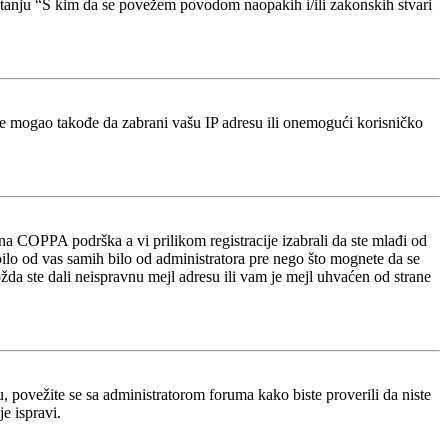
pitanju “S kim da se povežem povodom naopakih i/ili zakonskih stvari
je mogao takođe da zabrani vašu IP adresu ili onemogući korisničko
a COPPA podrška a vi prilikom registracije izabrali da ste mlađi od
bilo od vas samih bilo od administratora pre nego što mognete da se
ožda ste dali neispravnu mejl adresu ili vam je mejl uhvaćen od strane
u, povežite se sa administratorom foruma kako biste proverili da niste
e ispravi.