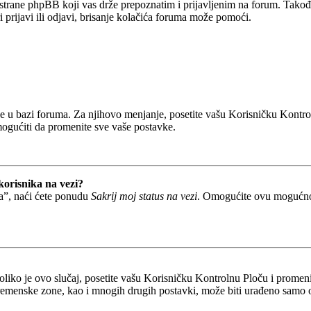
 strane phpBB koji vas drže prepoznatim i prijavljenim na forum. Takođe
prijavi ili odjavi, brisanje kolačića foruma može pomoći.
ane u bazi foruma. Za njihovo menjanje, posetite vašu Korisničku Kontr
mogućiti da promenite sve vaše postavke.
korisnika na vezi?
a”, naći ćete ponudu
Sakrij moj status na vezi
. Omogućite ovu mogućnost
liko je ovo slučaj, posetite vašu Korisničku Kontrolnu Ploču i prome
remenske zone, kao i mnogih drugih postavki, može biti urađeno samo od