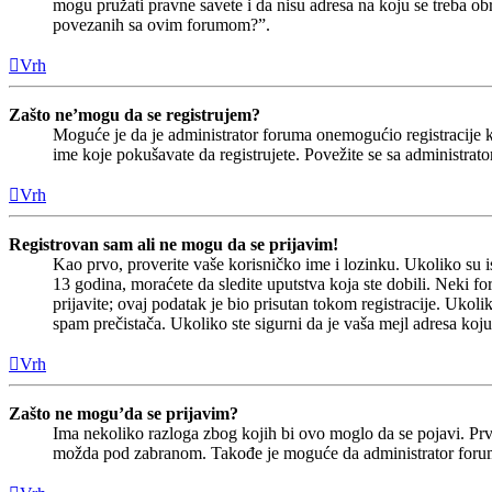
mogu pružati pravne savete i da nisu adresa na koju se treba o
povezanih sa ovim forumom?”.
Vrh
Zašto ne’mogu da se registrujem?
Moguće je da je administrator foruma onemogućio registracije 
ime koje pokušavate da registrujete. Povežite se sa administra
Vrh
Registrovan sam ali ne mogu da se prijavim!
Kao prvo, proverite vaše korisničko ime i lozinku. Ukoliko su 
13 godina, moraćete da sledite uputstva koja ste dobili. Neki f
prijavite; ovaj podatak je bio prisutan tokom registracije. Ukol
spam prečistača. Ukoliko ste sigurni da je vaša mejl adresa koju
Vrh
Zašto ne mogu’da se prijavim?
Ima nekoliko razloga zbog kojih bi ovo moglo da se pojavi. Prvo,
možda pod zabranom. Takođe je moguće da administrator foruma i