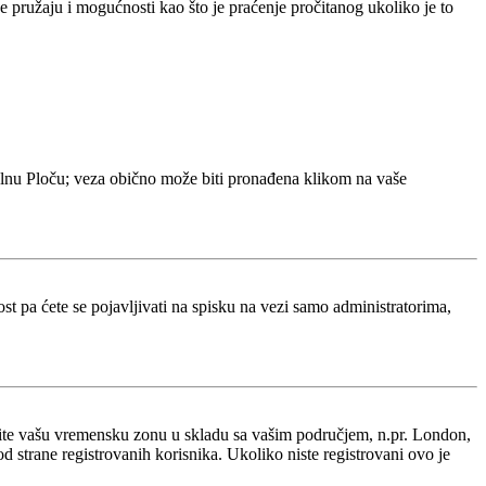
 pružaju i mogućnosti kao što je praćenje pročitanog ukoliko je to
olnu Ploču; veza obično može biti pronađena klikom na vaše
 pa ćete se pojavljivati na spisku na vezi samo administratorima,
nite vašu vremensku zonu u skladu sa vašim područjem, n.pr. London,
 strane registrovanih korisnika. Ukoliko niste registrovani ovo je