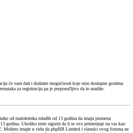
tracija će vam dati i dodatne mogućnosti koje nisu dostupne gostima
enutaka za registraciju pa je preporučljivo da to uradite.
datke od maloletnika mlađih od 13 godina da imaju pismenu
d 13 godina. Ukoliko niste sigurni da li se ovo primenjuje na vas kao
moć. Molimo imajte u vidu da phpBB Limited i vlasnici ovog foruma ne