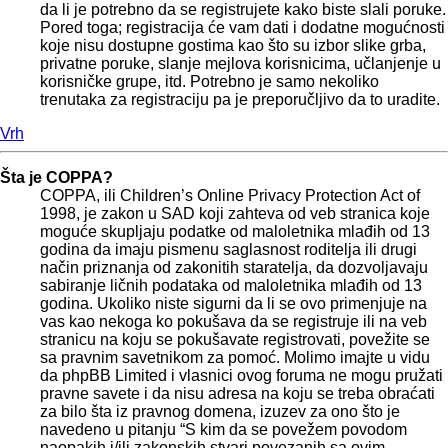
da li je potrebno da se registrujete kako biste slali poruke.
Pored toga; registracija će vam dati i dodatne mogućnosti
koje nisu dostupne gostima kao što su izbor slike grba,
privatne poruke, slanje mejlova korisnicima, učlanjenje u
korisničke grupe, itd. Potrebno je samo nekoliko
trenutaka za registraciju pa je preporučljivo da to uradite.
Vrh
Šta je COPPA?
COPPA, ili Children’s Online Privacy Protection Act of
1998, je zakon u SAD koji zahteva od veb stranica koje
moguće skupljaju podatke od maloletnika mlađih od 13
godina da imaju pismenu saglasnost roditelja ili drugi
način priznanja od zakonitih staratelja, da dozvoljavaju
sabiranje ličnih podataka od maloletnika mlađih od 13
godina. Ukoliko niste sigurni da li se ovo primenjuje na
vas kao nekoga ko pokušava da se registruje ili na veb
stranicu na koju se pokušavate registrovati, povežite se
sa pravnim savetnikom za pomoć. Molimo imajte u vidu
da phpBB Limited i vlasnici ovog foruma ne mogu pružati
pravne savete i da nisu adresa na koju se treba obraćati
za bilo šta iz pravnog domena, izuzev za ono što je
navedeno u pitanju “S kim da se povežem povodom
naopakih i/ili zakonskih stvari povezanih sa ovim