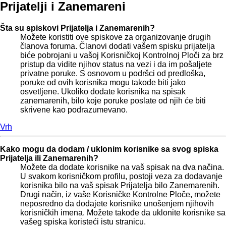
Prijatelji i Zanemareni
Šta su spiskovi Prijatelja i Zanemarenih?
Možete koristiti ove spiskove za organizovanje drugih
članova foruma. Članovi dodati vašem spisku prijatelja
biće pobrojani u vašoj Korisničkoj Kontrolnoj Ploči za brz
pristup da vidite njihov status na vezi i da im pošaljete
privatne poruke. S osnovom u podršci od predloška,
poruke od ovih korisnika mogu takođe biti jako
osvetljene. Ukoliko dodate korisnika na spisak
zanemarenih, bilo koje poruke poslate od njih će biti
skrivene kao podrazumevano.
Vrh
Kako mogu da dodam / uklonim korisnike sa svog spiska
Prijatelja ili Zanemarenih?
Možete da dodate korisnike na vaš spisak na dva načina.
U svakom korisničkom profilu, postoji veza za dodavanje
korisnika bilo na vaš spisak Prijatelja bilo Zanemarenih.
Drugi način, iz vaše Korisničke Kontrolne Ploče, možete
neposredno da dodajete korisnike unošenjem njihovih
korisničkih imena. Možete takođe da uklonite korisnike sa
vašeg spiska koristeći istu stranicu.