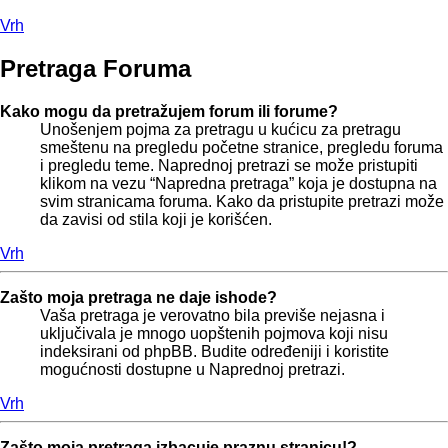
Vrh
Pretraga Foruma
Kako mogu da pretražujem forum ili forume?
Unošenjem pojma za pretragu u kućicu za pretragu
smeštenu na pregledu početne stranice, pregledu foruma
i pregledu teme. Naprednoj pretrazi se može pristupiti
klikom na vezu “Napredna pretraga” koja je dostupna na
svim stranicama foruma. Kako da pristupite pretrazi može
da zavisi od stila koji je korišćen.
Vrh
Zašto moja pretraga ne daje ishode?
Vaša pretraga je verovatno bila previše nejasna i
uključivala je mnogo uopštenih pojmova koji nisu
indeksirani od phpBB. Budite određeniji i koristite
mogućnosti dostupne u Naprednoj pretrazi.
Vrh
Zašto moja pretraga izbacuje praznu stranicu!?