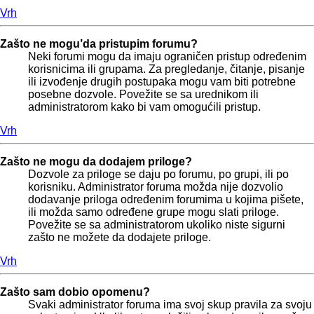
Vrh
Zašto ne mogu’da pristupim forumu?
Neki forumi mogu da imaju ograničen pristup određenim
korisnicima ili grupama. Za pregledanje, čitanje, pisanje
ili izvođenje drugih postupaka mogu vam biti potrebne
posebne dozvole. Povežite se sa urednikom ili
administratorom kako bi vam omogućili pristup.
Vrh
Zašto ne mogu da dodajem priloge?
Dozvole za priloge se daju po forumu, po grupi, ili po
korisniku. Administrator foruma možda nije dozvolio
dodavanje priloga određenim forumima u kojima pišete,
ili možda samo određene grupe mogu slati priloge.
Povežite se sa administratorom ukoliko niste sigurni
zašto ne možete da dodajete priloge.
Vrh
Zašto sam dobio opomenu?
Svaki administrator foruma ima svoj skup pravila za svoju