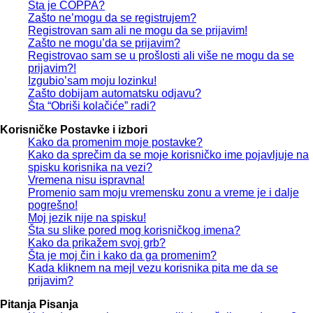
Šta je COPPA?
Zašto ne’mogu da se registrujem?
Registrovan sam ali ne mogu da se prijavim!
Zašto ne mogu’da se prijavim?
Registrovao sam se u prošlosti ali više ne mogu da se
prijavim?!
Izgubio’sam moju lozinku!
Zašto dobijam automatsku odjavu?
Šta “Obriši kolačiće” radi?
Korisničke Postavke i izbori
Kako da promenim moje postavke?
Kako da sprečim da se moje korisničko ime pojavljuje na
spisku korisnika na vezi?
Vremena nisu ispravna!
Promenio sam moju vremensku zonu a vreme je i dalje
pogrešno!
Moj jezik nije na spisku!
Šta su slike pored mog korisničkog imena?
Kako da prikažem svoj grb?
Šta je moj čin i kako da ga promenim?
Kada kliknem na mejl vezu korisnika pita me da se
prijavim?
Pitanja Pisanja