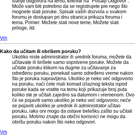
slanje odgovora na temu, kliknite na "Pošalji Odgovor".
Može vam biti potrebno da se registrujete pre nego što
mognete slati poruke. Spisak vaših dozvola u svakom
forumu je dostupan pri dnu stranica prikaza foruma i
tema. Primer: Možete slati nove teme, Možete slati
priloge, itd.
Vrh
Kako da učitam ili obrišem poruku?
Ukoliko niste administrator ili urednik foruma, možete da
učitavate ili brišete samo sopstvene poruke. Možete da
učitate poruku klikom na dugme za učitavanje za
određenu poruku, ponekad samo određeno vreme nakon
što je poruka napravljena. Ukoliko je neko već odgovorio
na poruku, naći ćete mali komad izlaznog teksta ispod
poruke kada se vratite na temu koji prikazuje broj puta
koliko ste je učitali zajedno sa datumom i vremenom. Ovo
će se pojaviti samo ukoliko je neko već odgovorio; neće
se pojaviti ukoliko je urednik ili administrator učitao
poruku, iako oni mogu da ostave belešku zašto su učitali
poruku. Molimo znajte da obični korisnici ne mogu da
obrišu poruku nakon što neko odgovori.
Vrh