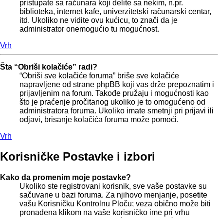
pristupate sa računara koji delite sa nekim, n.pr.
biblioteka, internet kafe, univerzitetski računarski centar,
itd. Ukoliko ne vidite ovu kućicu, to znači da je
administrator onemogućio tu mogućnost.
Vrh
Šta “Obriši kolačiće” radi?
“Obriši sve kolačiće foruma” briše sve kolačiće
napravljene od strane phpBB koji vas drže prepoznatim i
prijavljenim na forum. Takođe pružaju i mogućnosti kao
što je praćenje pročitanog ukoliko je to omogućeno od
administratora foruma. Ukoliko imate smetnji pri prijavi ili
odjavi, brisanje kolačića foruma može pomoći.
Vrh
Korisničke Postavke i izbori
Kako da promenim moje postavke?
Ukoliko ste registrovani korisnik, sve vaše postavke su
sačuvane u bazi foruma. Za njihovo menjanje, posetite
vašu Korisničku Kontrolnu Ploču; veza obično može biti
pronađena klikom na vaše korisničko ime pri vrhu