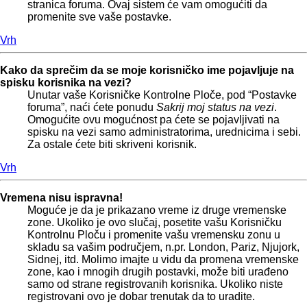
stranica foruma. Ovaj sistem će vam omogućiti da
promenite sve vaše postavke.
Vrh
Kako da sprečim da se moje korisničko ime pojavljuje na
spisku korisnika na vezi?
Unutar vaše Korisničke Kontrolne Ploče, pod “Postavke
foruma”, naći ćete ponudu
Sakrij moj status na vezi
.
Omogućite ovu mogućnost pa ćete se pojavljivati na
spisku na vezi samo administratorima, urednicima i sebi.
Za ostale ćete biti skriveni korisnik.
Vrh
Vremena nisu ispravna!
Moguće je da je prikazano vreme iz druge vremenske
zone. Ukoliko je ovo slučaj, posetite vašu Korisničku
Kontrolnu Ploču i promenite vašu vremensku zonu u
skladu sa vašim područjem, n.pr. London, Pariz, Njujork,
Sidnej, itd. Molimo imajte u vidu da promena vremenske
zone, kao i mnogih drugih postavki, može biti urađeno
samo od strane registrovanih korisnika. Ukoliko niste
registrovani ovo je dobar trenutak da to uradite.