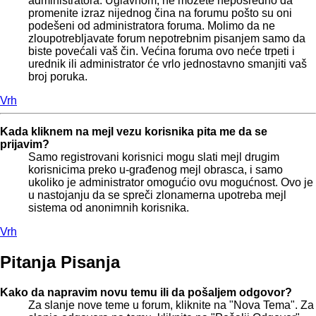
administratora. Uglavnom, ne možete neposredno da
promenite izraz nijednog čina na forumu pošto su oni
podešeni od administratora foruma. Molimo da ne
zloupotrebljavate forum nepotrebnim pisanjem samo da
biste povećali vaš čin. Većina foruma ovo neće trpeti i
urednik ili administrator će vrlo jednostavno smanjiti vaš
broj poruka.
Vrh
Kada kliknem na mejl vezu korisnika pita me da se
prijavim?
Samo registrovani korisnici mogu slati mejl drugim
korisnicima preko u-građenog mejl obrasca, i samo
ukoliko je administrator omogućio ovu mogućnost. Ovo je
u nastojanju da se spreči zlonamerna upotreba mejl
sistema od anonimnih korisnika.
Vrh
Pitanja Pisanja
Kako da napravim novu temu ili da pošaljem odgovor?
Za slanje nove teme u forum, kliknite na "Nova Tema". Za