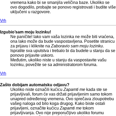
vremena kako bi se smanjila veličina baze. Ukoliko se
ovo dogodilo, probajte se ponovo registrovati i budite više
uključeni u razgovore.
Vrh
Izgubio’sam moju lozinku!
Ne paničite! Iako vam vaša lozinka ne može biti vraćena,
ona lako može da bude vaspostavljena. Posetite stranicu
za prijavu i kliknite na
Zaboravio sam moju lozinku
.
Ispratite sva uputstva i trebalo bi da budete u stanju da se
ponovo prijavite uskoro.
Međutim, ukoliko niste u stanju da vaspostavite vašu
lozinku, povežite se sa administratorom foruma.
Vrh
Zašto dobijam automatsku odjavu?
Ukoliko niste označili kućicu
Zapamti me
kada ste se
prijavljivali, forum će vas držati prijavljenim samo tokom
unapred određenog vremena. Ovo sprečava zloupotrebu
vašeg naloga od bilo koga drugog. Kako biste ostali
prijavljeni, označite kućicu
Zapamti me
tokom
prijavljivanja. Ovo nije preporučljivo ukoliko forumu