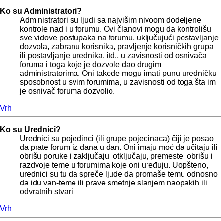
Ko su Administratori?
Administratori su ljudi sa najvišim nivoom dodeljene
kontrole nad i u forumu. Ovi članovi mogu da kontrolišu
sve vidove postupaka na forumu, uključujući postavljanje
dozvola, zabranu korisnika, pravljenje korisničkih grupa
ili postavljanje urednika, itd., u zavisnosti od osnivača
foruma i toga koje je dozvole dao drugim
administratorima. Oni takođe mogu imati punu uredničku
sposobnost u svim forumima, u zavisnosti od toga šta im
je osnivač foruma dozvolio.
Vrh
Ko su Urednici?
Urednici su pojedinci (ili grupe pojedinaca) čiji je posao
da prate forum iz dana u dan. Oni imaju moć da učitaju ili
obrišu poruke i zaključaju, otključaju, premeste, obrišu i
razdvoje teme u forumima koje oni uređuju. Uopšteno,
urednici su tu da spreče ljude da promaše temu odnosno
da idu van-teme ili prave smetnje slanjem naopakih ili
odvratnih stvari.
Vrh