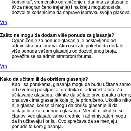
korisniku”, vremensko ograničenje u danima za glasanje
(0 za neograničeno trajanje) i na kraju mogućnost da
dozvolite korisnicima da naprave ispravku svojih glasova.
Vrh
Zašto ne mogu’da dodam više ponuda za glasanje?
Ograničenje za ponude glasanja je postavljeno od
administratora foruma. Ako osećate potrebu da dodate
više ponuda vašem glasanju od dozvoljenog broja,
povežite se sa administratorom foruma.
Vrh
Kako da učitam ili da obrišem glasanje?
Kao i sa porukama, glasanja mogu da budu učitana samo
od izvornog pošiljaoca, urednika ili administratora. Za
učitavanje glasanja, kliknite da učitate prvu poruku u temi;
ona uvek ima glasanje koje joj je pridruženo. Ukoliko niko
nije glasao, korisnici mogu da obrišu glasanje ili da
učitaju bilo koju ponudu glasanja. Međutim, ukoliko su
članovi već glasali, samo urednici i administratori mogu
da ih učitavaju i brišu. Ovo sprečava da se menjaju
ponude to-kom glasanja.