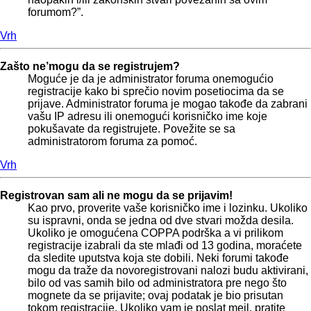
forumom?”.
Vrh
Zašto ne’mogu da se registrujem?
Moguće je da je administrator foruma onemogućio
registracije kako bi sprečio novim posetiocima da se
prijave. Administrator foruma je mogao takođe da zabrani
vašu IP adresu ili onemogući korisničko ime koje
pokušavate da registrujete. Povežite se sa
administratorom foruma za pomoć.
Vrh
Registrovan sam ali ne mogu da se prijavim!
Kao prvo, proverite vaše korisničko ime i lozinku. Ukoliko
su ispravni, onda se jedna od dve stvari možda desila.
Ukoliko je omogućena COPPA podrška a vi prilikom
registracije izabrali da ste mlađi od 13 godina, moraćete
da sledite uputstva koja ste dobili. Neki forumi takođe
mogu da traže da novoregistrovani nalozi budu aktivirani,
bilo od vas samih bilo od administratora pre nego što
mognete da se prijavite; ovaj podatak je bio prisutan
tokom registracije. Ukoliko vam je poslat mejl, pratite