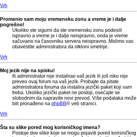
Vrh
Promenio sam moju vremensku zonu a vreme je i dalje
pogrešno!
Ukoliko ste sigurni da ste vremensku zonu podesili
ispravno a vreme je i dalje neispravno, onda je vreme
sačuvano na časovniku servera neispravno. Molimo vas
obavestite administratora da otkloni smetnje.
Vrh
Moj jezik nije na spisku!
Ili administrator nije instalirao vaš jezik ili još niko nije
preveo ovaj forum na vaš jezik. Probajte da pitate
administratora foruma da instalira jezički paket koji vam
treba. Ukoliko jezički paket ne postoji, osećajte se
slobodnim da napravite novi prevod. Više podataka može
biti pronađeno na
phpBB
® veb stranici.
Vrh
Šta su slike pored mog korisničkog imena?
Postoje dve slike koje se mogu pojaviti pored korisničkog