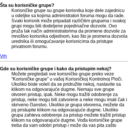
Šta su korisničke grupe?
Korisničke grupe su grupe korisnika koje dele zajednicu
u odeljke sa kojima administratori foruma mogu da rade.
Svaki korisnik može pripadati različitim grupama i svakoj
grupi mogu biti dodeljene pojedinačne dozvole. Ovo
pruža lak način administratorima da promene dozvole za
mnoštvo korisnika odjednom, kao što je promena dozvola
urednika ili omogućavanje korisnicima da pristupe
privatnom forumu.
Vrh
Gde su korisničke grupe i kako da pristupim nekoj?
Možete pregledati sve korisničke grupe preko veze
“Korisničke grupe” u vašoj Korisničkoj Kontrolnoj Ploči.
Ukoliko biste voleli da se pridružite nekoj, nastavite sa
klikom na odgovarajuće dugme. Nemaju sve grupe
otvoren pristup, ipak. Neke mogu tražiti odobrenje za
pristup, neke mogu biti zatvorene a neke mogu imati čak i
skriveno članstvo. Ukoliko je grupa otvorena, možete da
joj pristupite klikom na odgovarajuće dugme. Ukoliko
grupa zahteva odobrenje za pristup možete tražiti pristup
klikom na odgovarajuće dugme. Vođa korisničke grupe
treba da vam odobri pristup i može da vas pita zašto