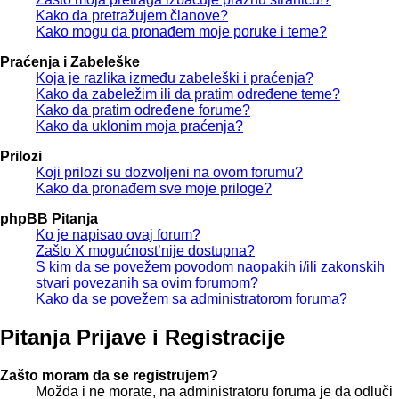
Kako da pretražujem članove?
Kako mogu da pronađem moje poruke i teme?
Praćenja i Zabeleške
Koja je razlika između zabeleški i praćenja?
Kako da zabeležim ili da pratim određene teme?
Kako da pratim određene forume?
Kako da uklonim moja praćenja?
Prilozi
Koji prilozi su dozvoljeni na ovom forumu?
Kako da pronađem sve moje priloge?
phpBB Pitanja
Ko je napisao ovaj forum?
Zašto X mogućnost’nije dostupna?
S kim da se povežem povodom naopakih i/ili zakonskih
stvari povezanih sa ovim forumom?
Kako da se povežem sa administratorom foruma?
Pitanja Prijave i Registracije
Zašto moram da se registrujem?
Možda i ne morate, na administratoru foruma je da odluči