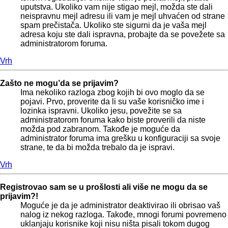
uputstva. Ukoliko vam nije stigao mejl, možda ste dali
neispravnu mejl adresu ili vam je mejl uhvaćen od strane
spam prečistača. Ukoliko ste sigurni da je vaša mejl
adresa koju ste dali ispravna, probajte da se povežete sa
administratorom foruma.
Vrh
Zašto ne mogu’da se prijavim?
Ima nekoliko razloga zbog kojih bi ovo moglo da se
pojavi. Prvo, proverite da li su vaše korisničko ime i
lozinka ispravni. Ukoliko jesu, povežite se sa
administratorom foruma kako biste proverili da niste
možda pod zabranom. Takođe je moguće da
administrator foruma ima grešku u konfiguraciji sa svoje
strane, te da bi možda trebalo da je ispravi.
Vrh
Registrovao sam se u prošlosti ali više ne mogu da se
prijavim?!
Moguće je da je administrator deaktivirao ili obrisao vaš
nalog iz nekog razloga. Takođe, mnogi forumi povremeno
uklanjaju korisnike koji nisu ništa pisali tokom dugog