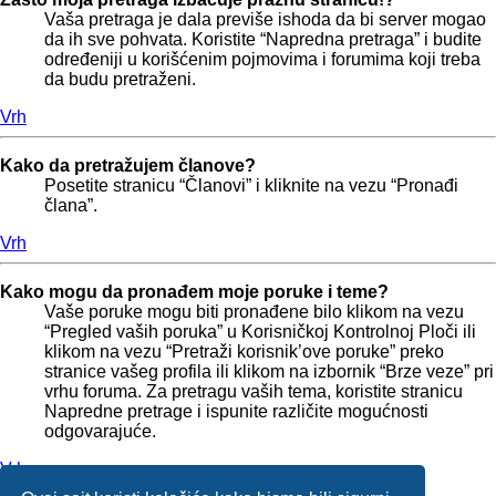
Vaša pretraga je dala previše ishoda da bi server mogao
da ih sve pohvata. Koristite “Napredna pretraga” i budite
određeniji u korišćenim pojmovima i forumima koji treba
da budu pretraženi.
Vrh
Kako da pretražujem članove?
Posetite stranicu “Članovi” i kliknite na vezu “Pronađi
člana”.
Vrh
Kako mogu da pronađem moje poruke i teme?
Vaše poruke mogu biti pronađene bilo klikom na vezu
“Pregled vaših poruka” u Korisničkoj Kontrolnoj Ploči ili
klikom na vezu “Pretraži korisnik’ove poruke” preko
stranice vašeg profila ili klikom na izbornik “Brze veze” pri
vrhu foruma. Za pretragu vaših tema, koristite stranicu
Napredne pretrage i ispunite različite mogućnosti
odgovarajuće.
Vrh