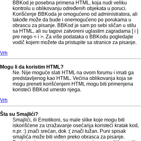
BBKod je posebna primena HTML, koja nudi veliku
kontrolu u oblikovanju određenih objekata u poruci.
Korišćenje BBKoda je omogućeno od administratora, ali
takođe može da bude i onemogućeno po porukama u
obrascu za pisanje. BBKod je sam po sebi sličan u stilu
sa HTML, ali su tagovi zatvoreni uglastim zagradama [ i ]
pre nego < i >. Za više podataka o BBKodu pogledajte
vodič kojem možete da pristupite sa stranice za pisanje.
Vrh
Mogu li da koristim HTML?
Ne. Nije moguće slati HTML na ovom forumu i imati ga
predstavljenog kao HTML. Većina oblikovanja koja se
mogu preneti korišćenjem HTML mogu biti primenjena
koristeći BBKod umesto njega.
Vrh
Šta su Smajlići?
Smajlići, ili Emotikoni, su male slike koje mogu biti
iskorišćene za izražavanje osećanja koristeći kratak kod,
n.pr. :) znači srećan, dok :( znači tužan. Puni spisak
smajlića može biti viđen preko obrasca za pisanje.