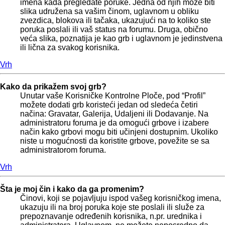
imena kada pregledate poruke. Jedna od njih može biti
slika udružena sa vašim činom, uglavnom u obliku
zvezdica, blokova ili tačaka, ukazujući na to koliko ste
poruka poslali ili vaš status na forumu. Druga, obično
veća slika, poznatija je kao grb i uglavnom je jedinstvena
ili lična za svakog korisnika.
Vrh
Kako da prikažem svoj grb?
Unutar vaše Korisničke Kontrolne Ploče, pod “Profil”
možete dodati grb koristeći jedan od sledeća četiri
načina: Gravatar, Galerija, Udaljeni ili Dodavanje. Na
administratoru foruma je da omogući grbove i izabere
način kako grbovi mogu biti učinjeni dostupnim. Ukoliko
niste u mogućnosti da koristite grbove, povežite se sa
administratorom foruma.
Vrh
Šta je moj čin i kako da ga promenim?
Činovi, koji se pojavljuju ispod vašeg korisničkog imena,
ukazuju ili na broj poruka koje ste poslali ili služe za
prepoznavanje određenih korisnika, n.pr. urednika i