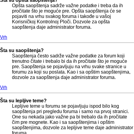
Šta su opšta saopštenja?
Opšta saopštenja sadrže važne podatke i treba da ih
pročitate što je moguće pre. Opšta saopštenja će se
pojaviti na vrhu svakog foruma i takođe u vašoj
Korisničkoj Kontrolnoj Ploči. Dozvole za opšta
saopštenja daje administrator foruma.
Vrh
Šta su saopštenja?
Saopštenja često sadrže važne podatke za forum koji
trenutno čitate i trebalo bi da ih pročitate što je moguće
pre. Saopštenja se pojavljuju na vrhu svake stranice u
forumu za koji su poslata. Kao i sa opštim saopštenjima,
dozvole za saopštenja daje administrator foruma.
Vrh
Šta su lepljive teme?
Lepljive teme u forumu se pojavljuju ispod bilo kog
saopštenja pri pregledu foruma i samo na prvoj stranici.
One su nekada jako važne pa bi trebalo da ih pročitate
čim pre mognete. Kao i sa saopštenjima i opštim
saopštenjima, dozvole za lepljive teme daje administrator
foruma.