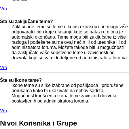
Vrh
Šta su zaključane teme?
Zaključane teme su teme u kojima korisnici ne mogu više
odgovarati i bilo koje glasanje koje se nalazi u njima je
automatski okončano. Teme mogu biti zaključane iz više
razloga i podešene su na ovaj način ili od urednika ili od
administratora foruma. Možete takođe biti u mogućnosti
da zaključate vaše sopstvene teme u zavisnosti od
dozvola koje su vam dodeljene od administratora foruma.
Vrh
Šta su ikone teme?
Ikone teme su slike izabrane od pošiljaoca i pridružene
porukama kako bi ukazivale na njihov sadržaj.
Mogućnost korišćenja ikona teme zavisi od dozvola
postavljenih od administratora foruma.
Vrh
Nivoi Korisnika i Grupe