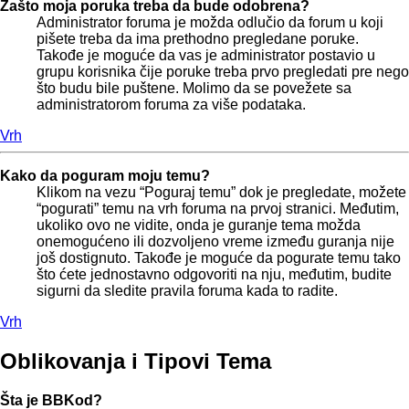
Zašto moja poruka treba da bude odobrena?
Administrator foruma je možda odlučio da forum u koji
pišete treba da ima prethodno pregledane poruke.
Takođe je moguće da vas je administrator postavio u
grupu korisnika čije poruke treba prvo pregledati pre nego
što budu bile puštene. Molimo da se povežete sa
administratorom foruma za više podataka.
Vrh
Kako da poguram moju temu?
Klikom na vezu “Poguraj temu” dok je pregledate, možete
“pogurati” temu na vrh foruma na prvoj stranici. Međutim,
ukoliko ovo ne vidite, onda je guranje tema možda
onemogućeno ili dozvoljeno vreme između guranja nije
još dostignuto. Takođe je moguće da pogurate temu tako
što ćete jednostavno odgovoriti na nju, međutim, budite
sigurni da sledite pravila foruma kada to radite.
Vrh
Oblikovanja i Tipovi Tema
Šta je BBKod?