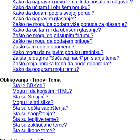
Kako da napravim novu temu ili da pošaljem odgovor?
Kako da učitam ili obrišem poruku?
Kako da dodam potpis svojoj poruci?
Kako da napravim glasanje?
Zašto ne mogu’da dodam više ponuda za glasanje?
Kako da učitam ili da obrišem glasanje?
Zašto ne mogu’da pristupim forumu?
Zašto ne mogu da dodajem priloge?
Zašto sam dobio opomenu?
Kako mogu da prijavim poruku uredniku?
Za šta je dugme “Sačuvaj nacrt” pri slanju teme?
Zašto moja poruka treba da bude odobrena?
Kako da poguram moju temu?
Oblikovanja i Tipovi Tema
Šta je BBKod?
Mogu li da koristim HTML?
Šta su Smajlići?
Mogu li slati slike?
Šta su opšta saopštenja?
Šta su saopštenja?
Šta su lepljive teme?
Šta su zaključane teme?
Šta su ikone teme?