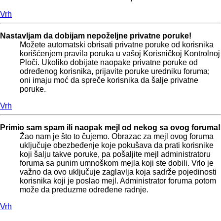
Vrh
Nastavljam da dobijam nepoželjne privatne poruke!
Možete automatski obrisati privatne poruke od korisnika
korišćenjem pravila poruka u vašoj Korisničkoj Kontrolnoj
Ploči. Ukoliko dobijate naopake privatne poruke od
određenog korisnika, prijavite poruke uredniku foruma;
oni imaju moć da spreče korisnika da šalje privatne
poruke.
Vrh
Primio sam spam ili naopak mejl od nekog sa ovog foruma!
Žao nam je što to čujemo. Obrazac za mejl ovog foruma
uključuje obezbeđenje koje pokušava da prati korisnike
koji šalju takve poruke, pa pošaljite mejl administratoru
foruma sa punim umnoškom mejla koji ste dobili. Vrlo je
važno da ovo uključuje zaglavlja koja sadrže pojedinosti
korisnika koji je poslao mejl. Administrator foruma potom
može da preduzme određene radnje.
Vrh