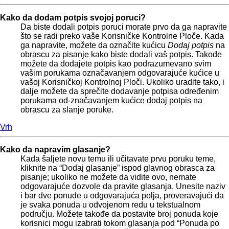
Kako da dodam potpis svojoj poruci?
Da biste dodali potpis poruci morate prvo da ga napravite
što se radi preko vaše Korisničke Kontrolne Ploče. Kada
ga napravite, možete da označite kućicu
Dodaj potpis
na
obrascu za pisanje kako biste dodali vaš potpis. Takođe
možete da dodajete potpis kao podrazumevano svim
vašim porukama označavanjem odgovarajuće kućice u
vašoj Korisničkoj Kontrolnoj Ploči. Ukoliko uradite tako, i
dalje možete da sprečite dodavanje potpisa određenim
porukama od-značavanjem kućice dodaj potpis na
obrascu za slanje poruke.
Vrh
Kako da napravim glasanje?
Kada šaljete novu temu ili učitavate prvu poruku teme,
kliknite na “Dodaj glasanje” ispod glavnog obrasca za
pisanje; ukoliko ne možete da vidite ovo, nemate
odgovarajuće dozvole da pravite glasanja. Unesite naziv
i bar dve ponude u odgovarajuća polja, proveravajući da
je svaka ponuda u odvojenom redu u tekstualnom
području. Možete takođe da postavite broj ponuda koje
korisnici mogu izabrati tokom glasanja pod “Ponuda po