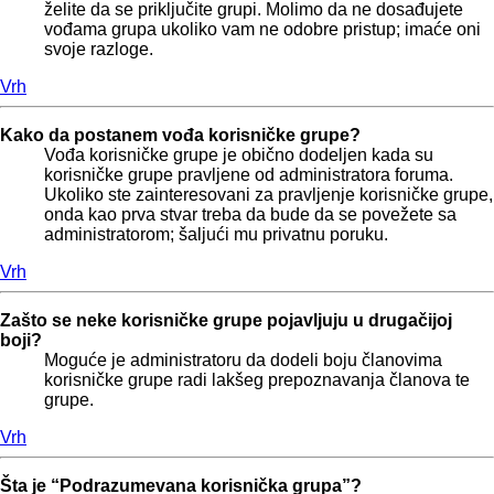
želite da se priključite grupi. Molimo da ne dosađujete
vođama grupa ukoliko vam ne odobre pristup; imaće oni
svoje razloge.
Vrh
Kako da postanem vođa korisničke grupe?
Vođa korisničke grupe je obično dodeljen kada su
korisničke grupe pravljene od administratora foruma.
Ukoliko ste zainteresovani za pravljenje korisničke grupe,
onda kao prva stvar treba da bude da se povežete sa
administratorom; šaljući mu privatnu poruku.
Vrh
Zašto se neke korisničke grupe pojavljuju u drugačijoj
boji?
Moguće je administratoru da dodeli boju članovima
korisničke grupe radi lakšeg prepoznavanja članova te
grupe.
Vrh
Šta je “Podrazumevana korisnička grupa”?