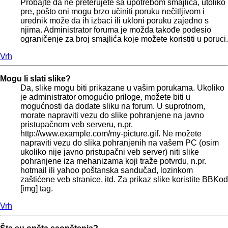
Probajte da ne preterujete sa upotrebom smajlića, utoliko
pre, pošto oni mogu brzo učiniti poruku nečitljivom i
urednik može da ih izbaci ili ukloni poruku zajedno s
njima. Administrator foruma je možda takođe podesio
ograničenje za broj smajlića koje možete koristiti u poruci.
Vrh
Mogu li slati slike?
Da, slike mogu biti prikazane u vašim porukama. Ukoliko
je administrator omogućio priloge, možete biti u
mogućnosti da dodate sliku na forum. U suprotnom,
morate napraviti vezu do slike pohranjene na javno
pristupačnom veb serveru, n.pr.
http://www.example.com/my-picture.gif. Ne možete
napraviti vezu do slika pohranjenih na vašem PC (osim
ukoliko nije javno pristupačni veb server) niti slike
pohranjene iza mehanizama koji traže potvrdu, n.pr.
hotmail ili yahoo poštanska sandučad, lozinkom
zaštićene veb stranice, itd. Za prikaz slike koristite BBKod
[img] tag.
Vrh