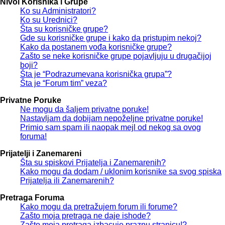
Nivoi Korisnika i Grupe
Ko su Administratori?
Ko su Urednici?
Šta su korisničke grupe?
Gde su korisničke grupe i kako da pristupim nekoj?
Kako da postanem vođa korisničke grupe?
Zašto se neke korisničke grupe pojavljuju u drugačijoj
boji?
Šta je “Podrazumevana korisnička grupa”?
Šta je “Forum tim” veza?
Privatne Poruke
Ne mogu da šaljem privatne poruke!
Nastavljam da dobijam nepoželjne privatne poruke!
Primio sam spam ili naopak mejl od nekog sa ovog
foruma!
Prijatelji i Zanemareni
Šta su spiskovi Prijatelja i Zanemarenih?
Kako mogu da dodam / uklonim korisnike sa svog spiska
Prijatelja ili Zanemarenih?
Pretraga Foruma
Kako mogu da pretražujem forum ili forume?
Zašto moja pretraga ne daje ishode?
Zašto moja pretraga izbacuje praznu stranicu!?