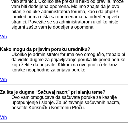
veb stranicu. Ukoliko ste prekršili neko od pravila, može
vam biti dodeljena opomena. Molimo znajte da je ovo
pitanje odluke administratora foruma, kao i da phpBB
Limited nema ništa sa opomenama na određenoj veb
stranici. Povežite se sa administratorom ukoliko niste
sigurni zašto vam je dodeljena opomena.
Vrh
Kako mogu da prijavim poruku uredniku?
Ukoliko je administrator foruma ovo omogućio, trebalo bi
da vidite dugme za prijavljivanje poruka tik pored poruke
koju želite da prijavite. Klikom na ovo proći ćete kroz
korake neophodne za prijavu poruke.
Vrh
Za šta je dugme “Sačuvaj nacrt” pri slanju teme?
Ovo vam omogućava da sačuvate poruke za kasnije
upotpunjenje i slanje. Za učitavanje sačuvanih nacrta,
posetite Korisničku Kontrolnu Ploču.
Vrh