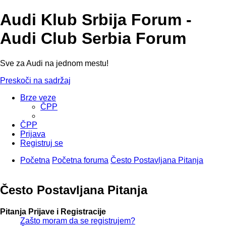
Audi Klub Srbija Forum -
Audi Club Serbia Forum
Sve za Audi na jednom mestu!
Preskoči na sadržaj
Brze veze
ČPP
ČPP
Prijava
Registruj se
Početna
Početna foruma
Često Postavljana Pitanja
Često Postavljana Pitanja
Pitanja Prijave i Registracije
Zašto moram da se registrujem?