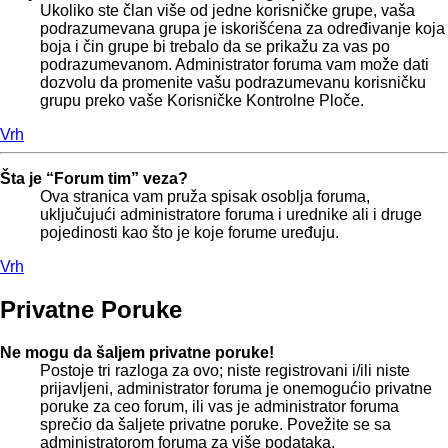
Ukoliko ste član više od jedne korisničke grupe, vaša
podrazumevana grupa je iskorišćena za određivanje koja
boja i čin grupe bi trebalo da se prikažu za vas po
podrazumevanom. Administrator foruma vam može dati
dozvolu da promenite vašu podrazumevanu korisničku
grupu preko vaše Korisničke Kontrolne Ploče.
Vrh
Šta je “Forum tim” veza?
Ova stranica vam pruža spisak osoblja foruma,
uključujući administratore foruma i urednike ali i druge
pojedinosti kao što je koje forume uređuju.
Vrh
Privatne Poruke
Ne mogu da šaljem privatne poruke!
Postoje tri razloga za ovo; niste registrovani i/ili niste
prijavljeni, administrator foruma je onemogućio privatne
poruke za ceo forum, ili vas je administrator foruma
sprečio da šaljete privatne poruke. Povežite se sa
administratorom foruma za više podataka.