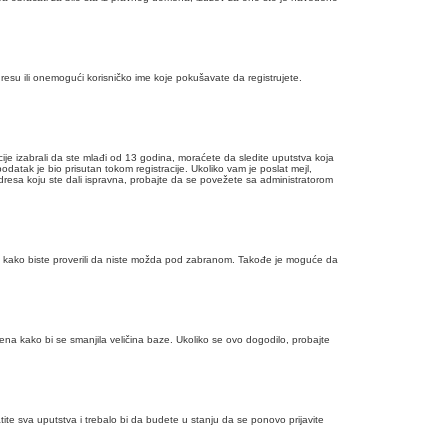
esu ili onemogući korisničko ime koje pokušavate da registrujete.
ije izabrali da ste mlađi od 13 godina, moraćete da sledite uputstva koja
odatak je bio prisutan tokom registracije. Ukoliko vam je poslat mejl,
adresa koju ste dali ispravna, probajte da se povežete sa administratorom
ruma kako biste proverili da niste možda pod zabranom. Takođe je moguće da
ena kako bi se smanjila veličina baze. Ukoliko se ovo dogodilo, probajte
atite sva uputstva i trebalo bi da budete u stanju da se ponovo prijavite