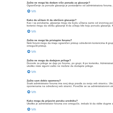
Zašto ne mogu’da dodam više ponuda za glasanje?
Ograničenje za ponude glasanja je postavljeno od administratora foruma
Vrh
Kako da učitam ili da obrišem glasanje?
Kao i sa porukama, glasanja mogu da budu učitana samo od izvornog pošiljao
korisnici mogu da obrišu glasanje ili da učitaju bilo koju ponudu glasanja.
Vrh
Zašto ne mogu’da pristupim forumu?
Neki forumi mogu da imaju ograničen pristup određenim korisnicima ili gru
omogućili pristup.
Vrh
Zašto ne mogu da dodajem priloge?
Dozvole za priloge se daju po forumu, po grupi, ili po korisniku. Adminis
ukoliko niste sigurni zašto ne možete da dodajete priloge.
Vrh
Zašto sam dobio opomenu?
Svaki administrator foruma ima svoj skup pravila za svoju veb stranicu. U
opomenama na određenoj veb stranici. Povežite se sa administratorom uko
Vrh
Kako mogu da prijavim poruku uredniku?
Ukoliko je administrator foruma ovo omogućio, trebalo bi da vidite dugme za
Vrh