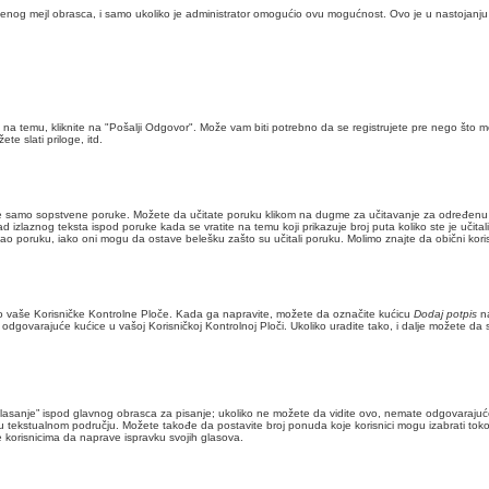
rađenog mejl obrasca, i samo ukoliko je administrator omogućio ovu mogućnost. Ovo je u nastojanj
 na temu, kliknite na "Pošalji Odgovor". Može vam biti potrebno da se registrujete pre nego što
te slati priloge, itd.
 brišete samo sopstvene poruke. Možete da učitate poruku klikom na dugme za učitavanje za odre
 izlaznog teksta ispod poruke kada se vratite na temu koji prikazuje broj puta koliko ste je učit
učitao poruku, iako oni mogu da ostave belešku zašto su učitali poruku. Molimo znajte da obični k
eko vaše Korisničke Kontrolne Ploče. Kada ga napravite, možete da označite kućicu
Dodaj potpis
na
ovarajuće kućice u vašoj Korisničkoj Kontrolnoj Ploči. Ukoliko uradite tako, i dalje možete d
 glasanje” ispod glavnog obrasca za pisanje; ukoliko ne možete da vidite ovo, nemate odgovarajuć
 tekstualnom području. Možete takođe da postavite broj ponuda koje korisnici mogu izabrati to
e korisnicima da naprave ispravku svojih glasova.