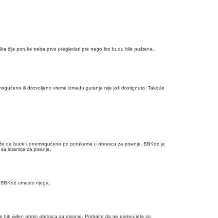
ka čije poruke treba prvo pregledati pre nego što budu bile puštene.
mogućeno ili dozvoljeno vreme između guranja nije još dostignuto. Takođe
 može da bude i onemogućeno po porukama u obrascu za pisanje. BBKod je
sa stranice za pisanje.
ći BBKod umesto njega.
ože biti viđen preko obrasca za pisanje. Probajte da ne preterujete sa