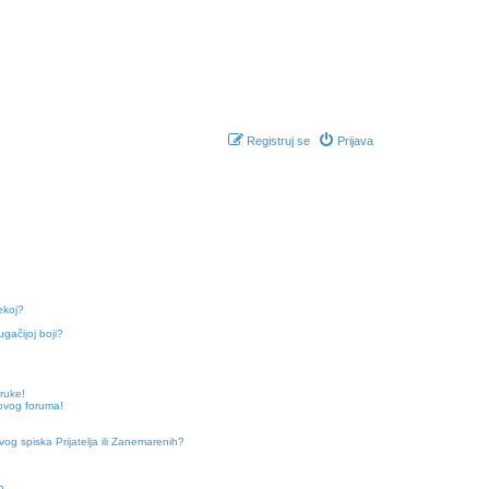
Registruj se
Prijava
ekoj?
gačijoj boji?
ruke!
 ovog foruma!
g spiska Prijatelja ili Zanemarenih?