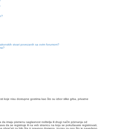
?
?
me?
zakonskih stvari povezanih sa ovim forumom?
uma?
sti koje nisu dostupne gostima kao što su izbor slike grba, privatne
da imaju pismenu saglasnost roditelja ili drugi način priznanja od
va da se registruje ili na veb stranicu na koju se pokušavate registrovati,
ba obraćati za bilo šta iz pravnog domena, izuzev za ono što je navedeno