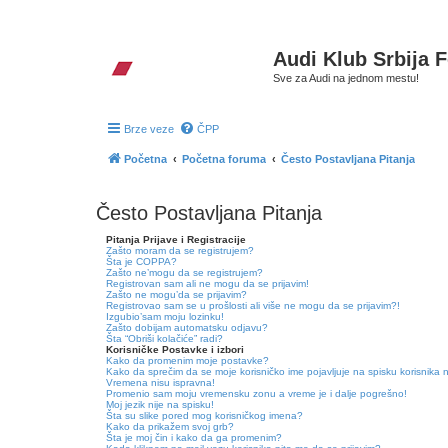
Audi Klub Srbija 
Sve za Audi na jednom mestu!
Brze veze
ČPP
Početna
Početna foruma
Često Postavljana Pitanja
Često Postavljana Pitanja
Pitanja Prijave i Registracije
Zašto moram da se registrujem?
Šta je COPPA?
Zašto ne’mogu da se registrujem?
Registrovan sam ali ne mogu da se prijavim!
Zašto ne mogu’da se prijavim?
Registrovao sam se u prošlosti ali više ne mogu da se prijavim?!
Izgubio’sam moju lozinku!
Zašto dobijam automatsku odjavu?
Šta “Obriši kolačiće” radi?
Korisničke Postavke i izbori
Kako da promenim moje postavke?
Kako da sprečim da se moje korisničko ime pojavljuje na spisku korisnika 
Vremena nisu ispravna!
Promenio sam moju vremensku zonu a vreme je i dalje pogrešno!
Moj jezik nije na spisku!
Šta su slike pored mog korisničkog imena?
Kako da prikažem svoj grb?
Šta je moj čin i kako da ga promenim?