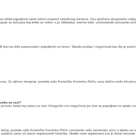
e vas držati prijavljenim samo tokom unapred određenog vremena. Ovo sprečava zloupotrebu vašeg n
pate sa računara koji delite sa nekim, n.pr. biblioteka, internet kafe, univerzitetski računarski cent
BB koji vas drže prepoznatim i prijavljenim na forum. Takođe pružaju i mogućnosti kao što je prać
oruma. Za njihovo menjanje, posetite vašu Korisničku Kontrolnu Ploču; veza obično može biti pron
snika na vezi?
te ponudu
Sakrij moj status na vezi
. Omogućite ovu mogućnost pa ćete se pojavljivati na spisku na v
lučaj, posetite vašu Korisničku Kontrolnu Ploču i promenite vašu vremensku zonu u skladu sa vaši
rađeno samo od strane registrovanih korisnika. Ukoliko niste registrovani ovo je dobar trenutak 