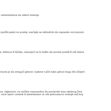
 administratora da otkloni smetnje.
liko jezički paket ne postoji, osećajte se slobodnim da napravite novi prevod.
lokova ili tačaka, ukazujući na to koliko ste poruka poslali ili vaš status
u foruma je da omogući grbove i izabere način kako grbovi mogu biti učinjeni
stratora. Uglavnom, ne možete neposredno da promenite izraz nijednog čina
 trpeti i urednik ili administrator će vrlo jednostavno smanjiti vaš broj