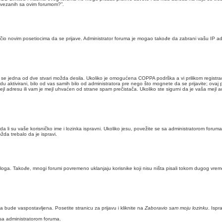
povezanih sa ovim forumom?”.
čio novim posetiocima da se prijave. Administrator foruma je mogao takođe da zabrani vašu IP adr
da se jedna od dve stvari možda desila. Ukoliko je omogućena COPPA podrška a vi prilikom registrac
u aktivirani, bilo od vas samih bilo od administratora pre nego što mognete da se prijavite; ovaj p
mejl adresu ili vam je mejl uhvaćen od strane spam prečistača. Ukoliko ste sigurni da je vaša mejl 
 da li su vaše korisničko ime i lozinka ispravni. Ukoliko jesu, povežite se sa administratorom fo
žda trebalo da je ispravi.
azloga. Takođe, mnogi forumi povremeno uklanjaju korisnike koji nisu ništa pisali tokom dugog vrem
 bude vaspostavljena. Posetite stranicu za prijavu i kliknite na
Zaboravio sam moju lozinku
. Ispr
 sa administratorom foruma.