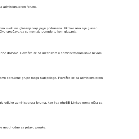
sa administratorom foruma.
na uvek ima glasanje koje joj je pridruženo. Ukoliko niko nije glasao,
išu. Ovo sprečava da se menjaju ponude to-kom glasanja.
ebne dozvole. Povežite se sa urednikom ili administratorom kako bi vam
a samo određene grupe mogu slati priloge. Povežite se sa administratorom
tanje odluke administratora foruma, kao i da phpBB Limited nema ništa sa
rake neophodne za prijavu poruke.