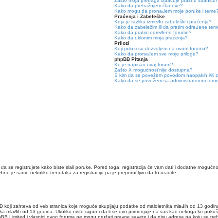
Zašto moja pretraga izbacuje praznu stranicu!
Kako da pretražujem članove?
Kako mogu da pronađem moje poruke i teme
Praćenja i Zabeleške
Koja je razlika između zabeleški i praćenja?
Kako da zabeležim ili da pratim određene te
Kako da pratim određene forume?
Kako da uklonim moja praćenja?
Prilozi
Koji prilozi su dozvoljeni na ovom forumu?
Kako da pronađem sve moje priloge?
phpBB Pitanja
Ko je napisao ovaj forum?
Zašto X mogućnost’nije dostupna?
S kim da se povežem povodom naopakih i/ili 
Kako da se povežem sa administratorom for
da se registrujete kako biste slali poruke. Pored toga; registracija će vam dati i dodatne mogućno
ebno je samo nekoliko trenutaka za registraciju pa je preporučljivo da to uradite.
AD koji zahteva od veb stranica koje moguće skupljaju podatke od maloletnika mlađih od 13 godina 
ika mlađih od 13 godina. Ukoliko niste sigurni da li se ovo primenjuje na vas kao nekoga ko pokuša
B Limited i vlasnici ovog foruma ne mogu pružati pravne savete i da nisu adresa na koju se tre