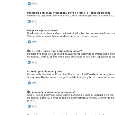
Vrh
Promenio sam moju vremensku zonu a vreme je i dalje pogrešno!
Ukoliko ste sigurni da ste vremensku zonu podesili ispravno a vreme je i 
Vrh
Moj jezik nije na spisku!
Ili administrator nije instalirao vaš jezik ili još niko nije preveo ovaj foru
Više podataka može biti pronađeno na
phpBB
® veb stranici.
Vrh
Šta su slike pored mog korisničkog imena?
Postoje dve slike koje se mogu pojaviti pored korisničkog imena kada pregl
na forumu. Druga, obično veća slika, poznatija je kao grb i uglavnom je jedi
Vrh
Kako da prikažem svoj grb?
Unutar vaše Korisničke Kontrolne Ploče, pod “Profil” možete dodati grb kori
dostupnim. Ukoliko niste u mogućnosti da koristite grbove, povežite se sa
Vrh
Šta je moj čin i kako da ga promenim?
Činovi, koji se pojavljuju ispod vašeg korisničkog imena, ukazuju ili na br
na forumu pošto su oni podešeni od administratora foruma. Molimo da ne zl
poruka.
Vrh