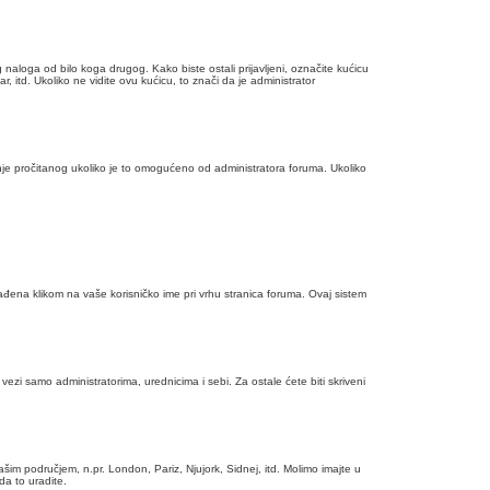
aloga od bilo koga drugog. Kako biste ostali prijavljeni, označite kućicu
ar, itd. Ukoliko ne vidite ovu kućicu, to znači da je administrator
enje pročitanog ukoliko je to omogućeno od administratora foruma. Ukoliko
ađena klikom na vaše korisničko ime pri vrhu stranica foruma. Ovaj sistem
ezi samo administratorima, urednicima i sebi. Za ostale ćete biti skriveni
m područjem, n.pr. London, Pariz, Njujork, Sidnej, itd. Molimo imajte u
da to uradite.