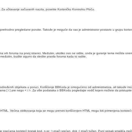
Za učitavanje sačuvanih nacrta, posetite Korisničku Kontrolnu Ploču.
a prethodno pregledane poruke. Takođe je moguće da vas je administrator postavio u grupu korisni
na vrh foruma na prvoj stranici. Međutim, ukoliko ovo ne vidite, onda je guranje tema možda one
eđutim, budite sigurni da sledite pravila foruma kada to radite.
u određenih objekata u poruci. Korišćenje BBKoda je omogućeno od administratora, ali takođe
dama [ i ] pre nego < i >. Za više podataka o BBKodu pogledajte vodič kojem možete da pristupite 
o HTML. Većina oblikovanja koja se mogu preneti korišćenjem HTML mogu biti primenjena koriste
anje osećanja koristeći kratak kod, n.pr. :) znači srećan, dok :( znači tužan. Puni spisak smajlića m