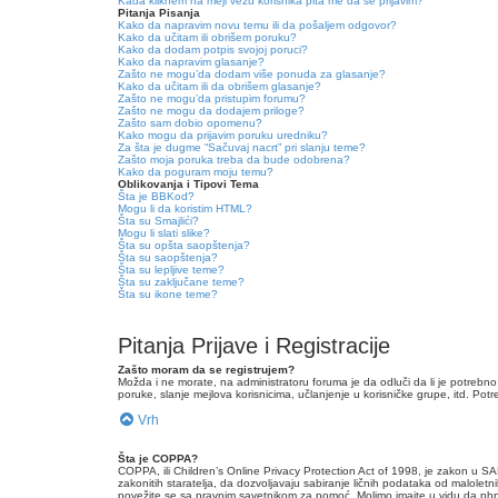
Kada kliknem na mejl vezu korisnika pita me da se prijavim?
Pitanja Pisanja
Kako da napravim novu temu ili da pošaljem odgovor?
Kako da učitam ili obrišem poruku?
Kako da dodam potpis svojoj poruci?
Kako da napravim glasanje?
Zašto ne mogu’da dodam više ponuda za glasanje?
Kako da učitam ili da obrišem glasanje?
Zašto ne mogu’da pristupim forumu?
Zašto ne mogu da dodajem priloge?
Zašto sam dobio opomenu?
Kako mogu da prijavim poruku uredniku?
Za šta je dugme “Sačuvaj nacrt” pri slanju teme?
Zašto moja poruka treba da bude odobrena?
Kako da poguram moju temu?
Oblikovanja i Tipovi Tema
Šta je BBKod?
Mogu li da koristim HTML?
Šta su Smajlići?
Mogu li slati slike?
Šta su opšta saopštenja?
Šta su saopštenja?
Šta su lepljive teme?
Šta su zaključane teme?
Šta su ikone teme?
Pitanja Prijave i Registracije
Zašto moram da se registrujem?
Možda i ne morate, na administratoru foruma je da odluči da li je potrebno 
poruke, slanje mejlova korisnicima, učlanjenje u korisničke grupe, itd. Potr
Vrh
Šta je COPPA?
COPPA, ili Children’s Online Privacy Protection Act of 1998, je zakon u S
zakonitih staratelja, da dozvoljavaju sabiranje ličnih podataka od maloletn
povežite se sa pravnim savetnikom za pomoć. Molimo imajte u vidu da phpB