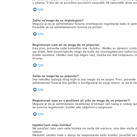
u pitanju “S kim da se povežem povodom naopakih i/ili zakonskih stvari 
Vrh
Zašto ne’mogu da se registrujem?
Moguće je da je administrator foruma onemogućio registracije kako bi spre
Povežite se sa administratorom foruma za pomoć.
Vrh
Registrovan sam ali ne mogu da se prijavim!
Kao prvo, proverite vaše korisničko ime i lozinku. Ukoliko su ispravni, on
ste dobili. Neki forumi takođe mogu da traže da novoregistrovani nalozi bud
pratite uputstva. Ukoliko vam nije stigao mejl, možda ste dali neispravnu 
foruma.
Vrh
Zašto ne mogu’da se prijavim?
Ima nekoliko razloga zbog kojih bi ovo moglo da se pojavi. Prvo, proverite
administrator foruma ima grešku u konfiguraciji sa svoje strane, te da bi mo
Vrh
Registrovao sam se u prošlosti ali više ne mogu da se prijavim?!
Moguće je da je administrator deaktivirao ili obrisao vaš nalog iz nekog r
se ponovo registrovati i budite više uključeni u razgovore.
Vrh
Izgubio’sam moju lozinku!
Ne paničite! Iako vam vaša lozinka ne može biti vraćena, ona lako može da
uskoro.
Međutim, ukoliko niste u stanju da vaspostavite vašu lozinku, povežite se