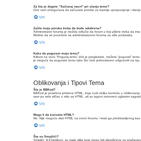
Za šta je dugme “Sačuvaj nacrt” pri slanju teme?
Ovo vam omogućava da sačuvate poruke za kasnije upotpunjenje i slanje. 
Vrh
Zašto moja poruka treba da bude odobrena?
Administrator foruma je možda odlučio da forum u koji pišete treba da im
Molimo da se povežete sa administratorom foruma za više podataka.
Vrh
Kako da poguram moju temu?
Klikom na vezu “Poguraj temu” dok je pregledate, možete “pogurati” temu 
je moguće da pogurate temu tako što ćete jednostavno odgovoriti na nju, m
Vrh
Oblikovanja i Tipovi Tema
Šta je BBKod?
BBKod je posebna primena HTML, koja nudi veliku kontrolu u oblikovanj
sam po sebi sličan u stilu sa HTML, ali su tagovi zatvoreni uglastim zagra
Vrh
Mogu li da koristim HTML?
Ne. Nije moguće slati HTML na ovom forumu i imati ga predstavljenog ka
Vrh
Šta su Smajlići?
Smajlići, ili Emotikoni, su male slike koje mogu biti iskorišćene za izražav