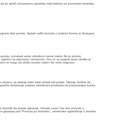
u da se spreči zlonamerna upotreba mejl sistema od anonimnih korisnika.
 mognete slati poruke. Spisak vaših dozvola u svakom forumu je dostupan
đenu poruku, ponekad samo određeno vreme nakon što je poruka
ali zajedno sa datumom i vremenom. Ovo će se pojaviti samo ukoliko je
orisnici ne mogu da obrišu poruku nakon što neko odgovori.
 obrascu za pisanje kako biste dodali vaš potpis. Takođe možete da
a sprečite dodavanje potpisa određenim porukama od-značavanjem kućice
e dozvole da pravite glasanja. Unesite naziv i bar dve ponude u
kom glasanja pod “Ponuda po korisniku”, vremensko ograničenje u danima