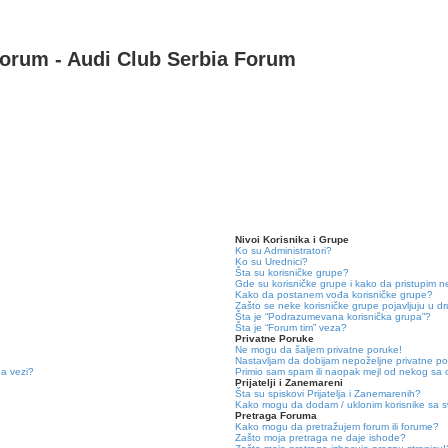
Forum - Audi Club Serbia Forum
Nivoi Korisnika i Grupe
Ko su Administratori?
Ko su Urednici?
Šta su korisničke grupe?
Gde su korisničke grupe i kako da pristupim n
Kako da postanem vođa korisničke grupe?
Zašto se neke korisničke grupe pojavljuju u dru
Šta je “Podrazumevana korisnička grupa”?
Šta je “Forum tim” veza?
Privatne Poruke
Ne mogu da šaljem privatne poruke!
Nastavljam da dobijam nepoželjne privatne po
na vezi?
Primio sam spam ili naopak mejl od nekog sa
Prijatelji i Zanemareni
Šta su spiskovi Prijatelja i Zanemarenih?
Kako mogu da dodam / uklonim korisnike sa svo
Pretraga Foruma
Kako mogu da pretražujem forum ili forume?
Zašto moja pretraga ne daje ishode?