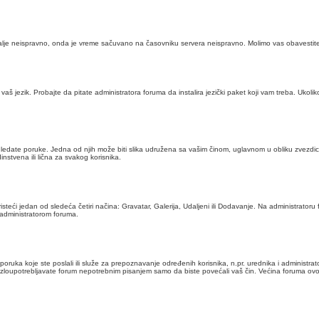
dalje neispravno, onda je vreme sačuvano na časovniku servera neispravno. Molimo vas obavestite
m na vaš jezik. Probajte da pitate administratora foruma da instalira jezički paket koji vam treba. Uko
edate poruke. Jedna od njih može biti slika udružena sa vašim činom, uglavnom u obliku zvezdica, b
nstvena ili lična za svakog korisnika.
steći jedan od sledeća četiri načina: Gravatar, Galerija, Udaljeni ili Dodavanje. Na administrator
 administratorom foruma.
oj poruka koje ste poslali ili služe za prepoznavanje određenih korisnika, n.pr. urednika i admini
oupotrebljavate forum nepotrebnim pisanjem samo da biste povećali vaš čin. Većina foruma ovo neće