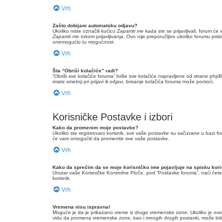
Vrh
Zašto dobijam automatsku odjavu?
Ukoliko niste označili kućicu
Zapamti me
kada ste se prijavljivali, forum ć
Zapamti me
tokom prijavljivanja. Ovo nije preporučljivo ukoliko forumu pristu
onemogućio tu mogućnost.
Vrh
Šta “Obriši kolačiće” radi?
“Obriši sve kolačiće foruma” briše sve kolačiće napravljene od strane php
imate smetnji pri prijavi ili odjavi, brisanje kolačića foruma može pomoći.
Vrh
Korisničke Postavke i izbori
Kako da promenim moje postavke?
Ukoliko ste registrovani korisnik, sve vaše postavke su sačuvane u bazi f
će vam omogućiti da promenite sve vaše postavke.
Vrh
Kako da sprečim da se moje korisničko ime pojavljuje na spisku kori
Unutar vaše Korisničke Kontrolne Ploče, pod “Postavke foruma”, naći će
korisnik.
Vrh
Vremena nisu ispravna!
Moguće je da je prikazano vreme iz druge vremenske zone. Ukoliko je ovo s
vidu da promena vremenske zone, kao i mnogih drugih postavki, može biti u