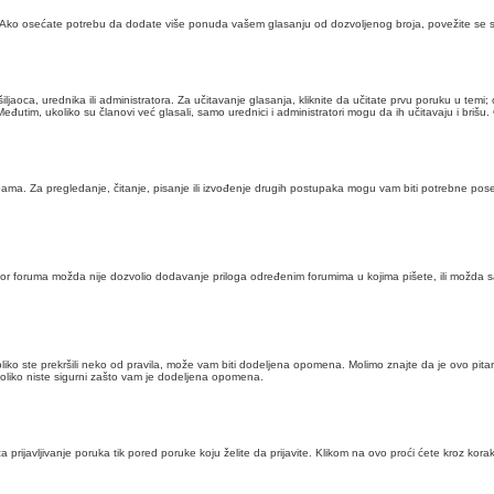
. Ako osećate potrebu da dodate više ponuda vašem glasanju od dozvoljenog broja, povežite se 
ca, urednika ili administratora. Za učitavanje glasanja, kliknite da učitate prvu poruku u temi; o
 Međutim, ukoliko su članovi već glasali, samo urednici i administratori mogu da ih učitavaju i br
pama. Za pregledanje, čitanje, pisanje ili izvođenje drugih postupaka mogu vam biti potrebne pos
trator foruma možda nije dozvolio dodavanje priloga određenim forumima u kojima pišete, ili možd
koliko ste prekršili neko od pravila, može vam biti dodeljena opomena. Molimo znajte da je ovo pi
liko niste sigurni zašto vam je dodeljena opomena.
 prijavljivanje poruka tik pored poruke koju želite da prijavite. Klikom na ovo proći ćete kroz ko