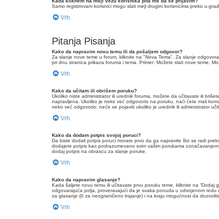
Kada kliknem na mejl vezu korisnika pita me da se prijavim?
Samo registrovani korisnici mogu slati mejl drugim korisnicima preko u-g
Vrh
Pitanja Pisanja
Kako da napravim novu temu ili da pošaljem odgovor?
Za slanje nove teme u forum, kliknite na "Nova Tema". Za slanje odgovora
pri dnu stranica prikaza foruma i tema. Primer: Možete slati nove teme, Može
Vrh
Kako da učitam ili obrišem poruku?
Ukoliko niste administrator ili urednik foruma, možete da učitavate ili
napravljena. Ukoliko je neko već odgovorio na poruku, naći ćete mali komad
neko već odgovorio; neće se pojaviti ukoliko je urednik ili administrator 
Vrh
Kako da dodam potpis svojoj poruci?
Da biste dodali potpis poruci morate prvo da ga napravite što se radi pr
dodajete potpis kao podrazumevano svim vašim porukama označavanjem odg
dodaj potpis na obrascu za slanje poruke.
Vrh
Kako da napravim glasanje?
Kada šaljete novu temu ili učitavate prvu poruku teme, kliknite na “Dodaj
odgovarajuća polja, proveravajući da je svaka ponuda u odvojenom redu u
za glasanje (0 za neograničeno trajanje) i na kraju mogućnost da dozvolit
Vrh