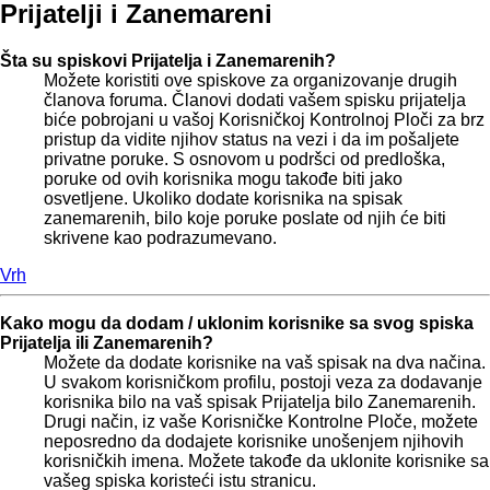
Prijatelji i Zanemareni
Šta su spiskovi Prijatelja i Zanemarenih?
Možete koristiti ove spiskove za organizovanje drugih
članova foruma. Članovi dodati vašem spisku prijatelja
biće pobrojani u vašoj Korisničkoj Kontrolnoj Ploči za brz
pristup da vidite njihov status na vezi i da im pošaljete
privatne poruke. S osnovom u podršci od predloška,
poruke od ovih korisnika mogu takođe biti jako
osvetljene. Ukoliko dodate korisnika na spisak
zanemarenih, bilo koje poruke poslate od njih će biti
skrivene kao podrazumevano.
Vrh
Kako mogu da dodam / uklonim korisnike sa svog spiska
Prijatelja ili Zanemarenih?
Možete da dodate korisnike na vaš spisak na dva načina.
U svakom korisničkom profilu, postoji veza za dodavanje
korisnika bilo na vaš spisak Prijatelja bilo Zanemarenih.
Drugi način, iz vaše Korisničke Kontrolne Ploče, možete
neposredno da dodajete korisnike unošenjem njihovih
korisničkih imena. Možete takođe da uklonite korisnike sa
vašeg spiska koristeći istu stranicu.