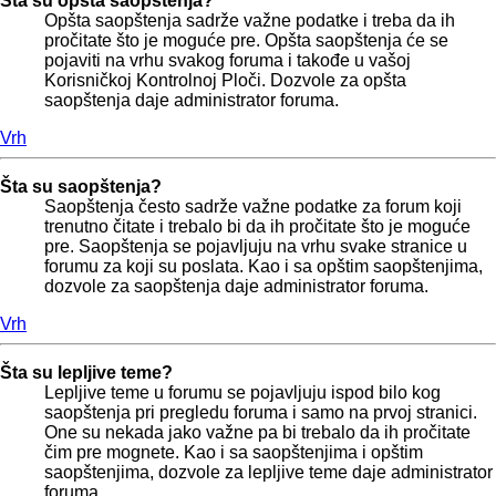
Šta su opšta saopštenja?
Opšta saopštenja sadrže važne podatke i treba da ih
pročitate što je moguće pre. Opšta saopštenja će se
pojaviti na vrhu svakog foruma i takođe u vašoj
Korisničkoj Kontrolnoj Ploči. Dozvole za opšta
saopštenja daje administrator foruma.
Vrh
Šta su saopštenja?
Saopštenja često sadrže važne podatke za forum koji
trenutno čitate i trebalo bi da ih pročitate što je moguće
pre. Saopštenja se pojavljuju na vrhu svake stranice u
forumu za koji su poslata. Kao i sa opštim saopštenjima,
dozvole za saopštenja daje administrator foruma.
Vrh
Šta su lepljive teme?
Lepljive teme u forumu se pojavljuju ispod bilo kog
saopštenja pri pregledu foruma i samo na prvoj stranici.
One su nekada jako važne pa bi trebalo da ih pročitate
čim pre mognete. Kao i sa saopštenjima i opštim
saopštenjima, dozvole za lepljive teme daje administrator
foruma.