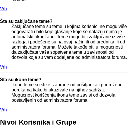
Vrh
Šta su zaključane teme?
Zaključane teme su teme u kojima korisnici ne mogu više
odgovarati i bilo koje glasanje koje se nalazi u njima je
automatski okončano. Teme mogu biti zaključane iz više
razloga i podešene su na ovaj način ili od urednika ili od
administratora foruma. Možete takođe biti u mogućnosti
da zaključate vaše sopstvene teme u zavisnosti od
dozvola koje su vam dodeljene od administratora foruma.
Vrh
Šta su ikone teme?
Ikone teme su slike izabrane od pošiljaoca i pridružene
porukama kako bi ukazivale na njihov sadržaj.
Mogućnost korišćenja ikona teme zavisi od dozvola
postavljenih od administratora foruma.
Vrh
Nivoi Korisnika i Grupe