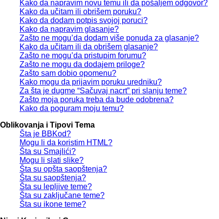
Kako da napravim novu temu ili da pošaljem odgovor?
Kako da učitam ili obrišem poruku?
Kako da dodam potpis svojoj poruci?
Kako da napravim glasanje?
Zašto ne mogu’da dodam više ponuda za glasanje?
Kako da učitam ili da obrišem glasanje?
Zašto ne mogu’da pristupim forumu?
Zašto ne mogu da dodajem priloge?
Zašto sam dobio opomenu?
Kako mogu da prijavim poruku uredniku?
Za šta je dugme “Sačuvaj nacrt” pri slanju teme?
Zašto moja poruka treba da bude odobrena?
Kako da poguram moju temu?
Oblikovanja i Tipovi Tema
Šta je BBKod?
Mogu li da koristim HTML?
Šta su Smajlići?
Mogu li slati slike?
Šta su opšta saopštenja?
Šta su saopštenja?
Šta su lepljive teme?
Šta su zaključane teme?
Šta su ikone teme?