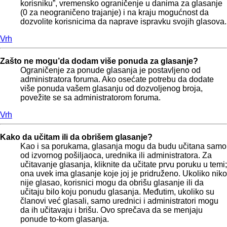
korisniku”, vremensko ograničenje u danima za glasanje
(0 za neograničeno trajanje) i na kraju mogućnost da
dozvolite korisnicima da naprave ispravku svojih glasova.
Vrh
Zašto ne mogu’da dodam više ponuda za glasanje?
Ograničenje za ponude glasanja je postavljeno od
administratora foruma. Ako osećate potrebu da dodate
više ponuda vašem glasanju od dozvoljenog broja,
povežite se sa administratorom foruma.
Vrh
Kako da učitam ili da obrišem glasanje?
Kao i sa porukama, glasanja mogu da budu učitana samo
od izvornog pošiljaoca, urednika ili administratora. Za
učitavanje glasanja, kliknite da učitate prvu poruku u temi;
ona uvek ima glasanje koje joj je pridruženo. Ukoliko niko
nije glasao, korisnici mogu da obrišu glasanje ili da
učitaju bilo koju ponudu glasanja. Međutim, ukoliko su
članovi već glasali, samo urednici i administratori mogu
da ih učitavaju i brišu. Ovo sprečava da se menjaju
ponude to-kom glasanja.