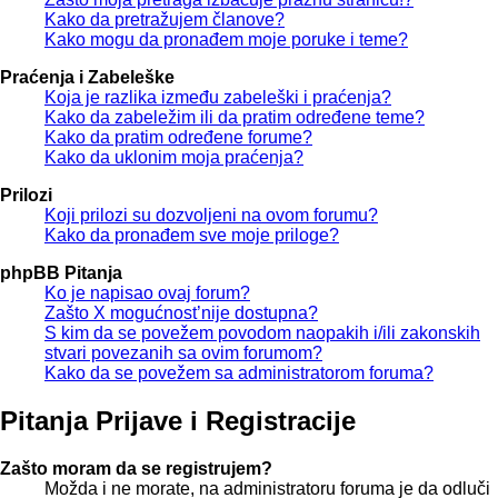
Kako da pretražujem članove?
Kako mogu da pronađem moje poruke i teme?
Praćenja i Zabeleške
Koja je razlika između zabeleški i praćenja?
Kako da zabeležim ili da pratim određene teme?
Kako da pratim određene forume?
Kako da uklonim moja praćenja?
Prilozi
Koji prilozi su dozvoljeni na ovom forumu?
Kako da pronađem sve moje priloge?
phpBB Pitanja
Ko je napisao ovaj forum?
Zašto X mogućnost’nije dostupna?
S kim da se povežem povodom naopakih i/ili zakonskih
stvari povezanih sa ovim forumom?
Kako da se povežem sa administratorom foruma?
Pitanja Prijave i Registracije
Zašto moram da se registrujem?
Možda i ne morate, na administratoru foruma je da odluči