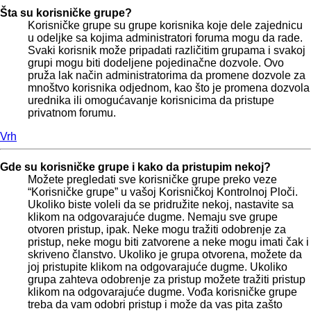
Šta su korisničke grupe?
Korisničke grupe su grupe korisnika koje dele zajednicu
u odeljke sa kojima administratori foruma mogu da rade.
Svaki korisnik može pripadati različitim grupama i svakoj
grupi mogu biti dodeljene pojedinačne dozvole. Ovo
pruža lak način administratorima da promene dozvole za
mnoštvo korisnika odjednom, kao što je promena dozvola
urednika ili omogućavanje korisnicima da pristupe
privatnom forumu.
Vrh
Gde su korisničke grupe i kako da pristupim nekoj?
Možete pregledati sve korisničke grupe preko veze
“Korisničke grupe” u vašoj Korisničkoj Kontrolnoj Ploči.
Ukoliko biste voleli da se pridružite nekoj, nastavite sa
klikom na odgovarajuće dugme. Nemaju sve grupe
otvoren pristup, ipak. Neke mogu tražiti odobrenje za
pristup, neke mogu biti zatvorene a neke mogu imati čak i
skriveno članstvo. Ukoliko je grupa otvorena, možete da
joj pristupite klikom na odgovarajuće dugme. Ukoliko
grupa zahteva odobrenje za pristup možete tražiti pristup
klikom na odgovarajuće dugme. Vođa korisničke grupe
treba da vam odobri pristup i može da vas pita zašto