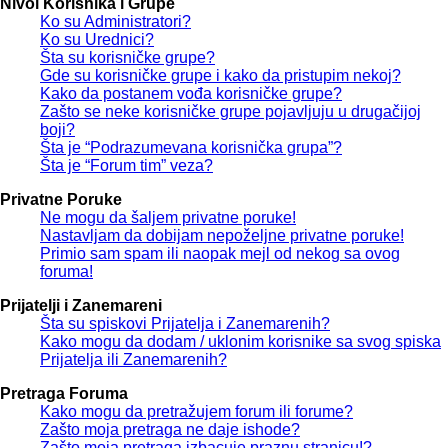
Nivoi Korisnika i Grupe
Ko su Administratori?
Ko su Urednici?
Šta su korisničke grupe?
Gde su korisničke grupe i kako da pristupim nekoj?
Kako da postanem vođa korisničke grupe?
Zašto se neke korisničke grupe pojavljuju u drugačijoj
boji?
Šta je “Podrazumevana korisnička grupa”?
Šta je “Forum tim” veza?
Privatne Poruke
Ne mogu da šaljem privatne poruke!
Nastavljam da dobijam nepoželjne privatne poruke!
Primio sam spam ili naopak mejl od nekog sa ovog
foruma!
Prijatelji i Zanemareni
Šta su spiskovi Prijatelja i Zanemarenih?
Kako mogu da dodam / uklonim korisnike sa svog spiska
Prijatelja ili Zanemarenih?
Pretraga Foruma
Kako mogu da pretražujem forum ili forume?
Zašto moja pretraga ne daje ishode?
Zašto moja pretraga izbacuje praznu stranicu!?