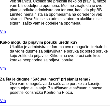
veb stranicu. Ukoliko ste prekršili neko od pravila, može
vam biti dodeljena opomena. Molimo znajte da je ovo
pitanje odluke administratora foruma, kao i da phpBB
Limited nema ništa sa opomenama na određenoj veb
stranici. Povežite se sa administratorom ukoliko niste
sigurni zašto vam je dodeljena opomena.
Vrh
Kako mogu da prijavim poruku uredniku?
Ukoliko je administrator foruma ovo omogućio, trebalo bi
da vidite dugme za prijavljivanje poruka tik pored poruke
koju želite da prijavite. Klikom na ovo proći ćete kroz
korake neophodne za prijavu poruke.
Vrh
Za šta je dugme “Sačuvaj nacrt” pri slanju teme?
Ovo vam omogućava da sačuvate poruke za kasnije
upotpunjenje i slanje. Za učitavanje sačuvanih nacrta,
posetite Korisničku Kontrolnu Ploču.
Vrh