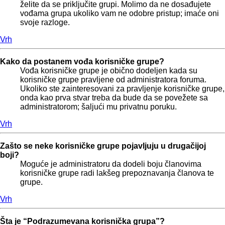
želite da se priključite grupi. Molimo da ne dosađujete
vođama grupa ukoliko vam ne odobre pristup; imaće oni
svoje razloge.
Vrh
Kako da postanem vođa korisničke grupe?
Vođa korisničke grupe je obično dodeljen kada su
korisničke grupe pravljene od administratora foruma.
Ukoliko ste zainteresovani za pravljenje korisničke grupe,
onda kao prva stvar treba da bude da se povežete sa
administratorom; šaljući mu privatnu poruku.
Vrh
Zašto se neke korisničke grupe pojavljuju u drugačijoj
boji?
Moguće je administratoru da dodeli boju članovima
korisničke grupe radi lakšeg prepoznavanja članova te
grupe.
Vrh
Šta je “Podrazumevana korisnička grupa”?