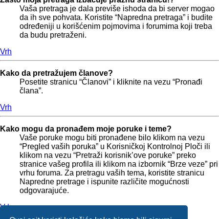
Vaša pretraga je dala previše ishoda da bi server mogao
da ih sve pohvata. Koristite “Napredna pretraga” i budite
određeniji u korišćenim pojmovima i forumima koji treba
da budu pretraženi.
Vrh
Kako da pretražujem članove?
Posetite stranicu “Članovi” i kliknite na vezu “Pronađi
člana”.
Vrh
Kako mogu da pronađem moje poruke i teme?
Vaše poruke mogu biti pronađene bilo klikom na vezu
“Pregled vaših poruka” u Korisničkoj Kontrolnoj Ploči ili
klikom na vezu “Pretraži korisnik’ove poruke” preko
stranice vašeg profila ili klikom na izbornik “Brze veze” pri
vrhu foruma. Za pretragu vaših tema, koristite stranicu
Napredne pretrage i ispunite različite mogućnosti
odgovarajuće.
Vrh