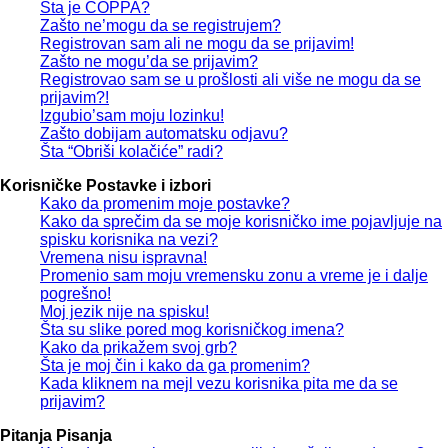
Šta je COPPA?
Zašto ne’mogu da se registrujem?
Registrovan sam ali ne mogu da se prijavim!
Zašto ne mogu’da se prijavim?
Registrovao sam se u prošlosti ali više ne mogu da se
prijavim?!
Izgubio’sam moju lozinku!
Zašto dobijam automatsku odjavu?
Šta “Obriši kolačiće” radi?
Korisničke Postavke i izbori
Kako da promenim moje postavke?
Kako da sprečim da se moje korisničko ime pojavljuje na
spisku korisnika na vezi?
Vremena nisu ispravna!
Promenio sam moju vremensku zonu a vreme je i dalje
pogrešno!
Moj jezik nije na spisku!
Šta su slike pored mog korisničkog imena?
Kako da prikažem svoj grb?
Šta je moj čin i kako da ga promenim?
Kada kliknem na mejl vezu korisnika pita me da se
prijavim?
Pitanja Pisanja