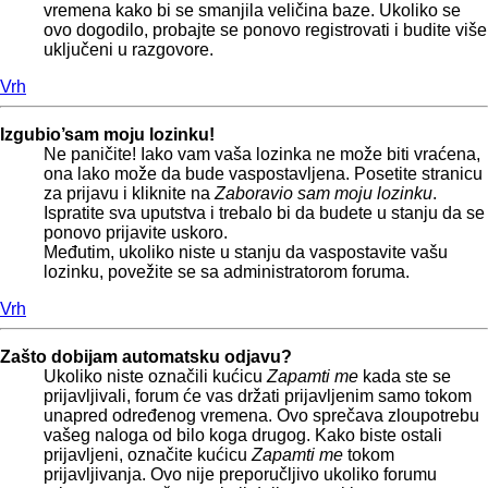
vremena kako bi se smanjila veličina baze. Ukoliko se
ovo dogodilo, probajte se ponovo registrovati i budite više
uključeni u razgovore.
Vrh
Izgubio’sam moju lozinku!
Ne paničite! Iako vam vaša lozinka ne može biti vraćena,
ona lako može da bude vaspostavljena. Posetite stranicu
za prijavu i kliknite na
Zaboravio sam moju lozinku
.
Ispratite sva uputstva i trebalo bi da budete u stanju da se
ponovo prijavite uskoro.
Međutim, ukoliko niste u stanju da vaspostavite vašu
lozinku, povežite se sa administratorom foruma.
Vrh
Zašto dobijam automatsku odjavu?
Ukoliko niste označili kućicu
Zapamti me
kada ste se
prijavljivali, forum će vas držati prijavljenim samo tokom
unapred određenog vremena. Ovo sprečava zloupotrebu
vašeg naloga od bilo koga drugog. Kako biste ostali
prijavljeni, označite kućicu
Zapamti me
tokom
prijavljivanja. Ovo nije preporučljivo ukoliko forumu