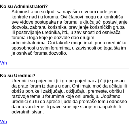
Ko su Administratori?
Administratori su ljudi sa najvišim nivoom dodeljene
kontrole nad i u forumu. Ovi članovi mogu da kontrolišu
sve vidove postupaka na forumu, uključujući postavljanje
dozvola, zabranu korisnika, pravljenje korisničkih grupa
ili postavljanje urednika, itd., u zavisnosti od osnivača
foruma i toga koje je dozvole dao drugim
administratorima. Oni takođe mogu imati punu uredničku
sposobnost u svim forumima, u zavisnosti od toga šta im
je osnivač foruma dozvolio.
Vrh
Ko su Urednici?
Urednici su pojedinci (ili grupe pojedinaca) čiji je posao
da prate forum iz dana u dan. Oni imaju moć da učitaju ili
obrišu poruke i zaključaju, otključaju, premeste, obrišu i
razdvoje teme u forumima koje oni uređuju. Uopšteno,
urednici su tu da spreče ljude da promaše temu odnosno
da idu van-teme ili prave smetnje slanjem naopakih ili
odvratnih stvari.
Vrh