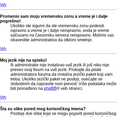
Vrh
Promenio sam moju vremensku zonu a vreme je i dalje
pogrešno!
Ukoliko ste sigurni da ste vremensku zonu podesili
ispravno a vreme je i dalje neispravno, onda je vreme
sačuvano na časovniku servera neispravno. Molimo vas
obavestite administratora da otkloni smetnje.
Vrh
Moj jezik nije na spisku!
Ili administrator nije instalirao vaš jezik ili još niko nije
preveo ovaj forum na vaš jezik. Probajte da pitate
administratora foruma da instalira jezički paket koji vam
treba. Ukoliko jezički paket ne postoji, osećajte se
slobodnim da napravite novi prevod. Više podataka može
biti pronađeno na
phpBB
® veb stranici.
Vrh
Šta su slike pored mog korisničkog imena?
Postoje dve slike koje se mogu pojaviti pored korisničkog