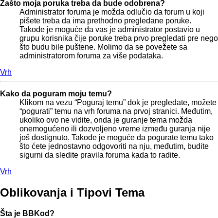
Zašto moja poruka treba da bude odobrena?
Administrator foruma je možda odlučio da forum u koji
pišete treba da ima prethodno pregledane poruke.
Takođe je moguće da vas je administrator postavio u
grupu korisnika čije poruke treba prvo pregledati pre nego
što budu bile puštene. Molimo da se povežete sa
administratorom foruma za više podataka.
Vrh
Kako da poguram moju temu?
Klikom na vezu “Poguraj temu” dok je pregledate, možete
“pogurati” temu na vrh foruma na prvoj stranici. Međutim,
ukoliko ovo ne vidite, onda je guranje tema možda
onemogućeno ili dozvoljeno vreme između guranja nije
još dostignuto. Takođe je moguće da pogurate temu tako
što ćete jednostavno odgovoriti na nju, međutim, budite
sigurni da sledite pravila foruma kada to radite.
Vrh
Oblikovanja i Tipovi Tema
Šta je BBKod?