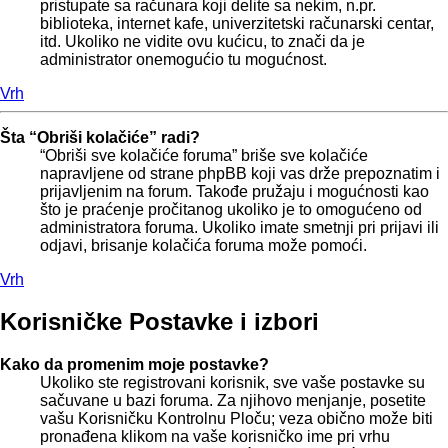
pristupate sa računara koji delite sa nekim, n.pr.
biblioteka, internet kafe, univerzitetski računarski centar,
itd. Ukoliko ne vidite ovu kućicu, to znači da je
administrator onemogućio tu mogućnost.
Vrh
Šta “Obriši kolačiće” radi?
“Obriši sve kolačiće foruma” briše sve kolačiće
napravljene od strane phpBB koji vas drže prepoznatim i
prijavljenim na forum. Takođe pružaju i mogućnosti kao
što je praćenje pročitanog ukoliko je to omogućeno od
administratora foruma. Ukoliko imate smetnji pri prijavi ili
odjavi, brisanje kolačića foruma može pomoći.
Vrh
Korisničke Postavke i izbori
Kako da promenim moje postavke?
Ukoliko ste registrovani korisnik, sve vaše postavke su
sačuvane u bazi foruma. Za njihovo menjanje, posetite
vašu Korisničku Kontrolnu Ploču; veza obično može biti
pronađena klikom na vaše korisničko ime pri vrhu