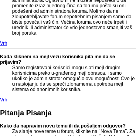
administratora. Uglavnom, ne možete neposredno da
promenite izraz nijednog čina na forumu pošto su oni
podešeni od administratora foruma. Molimo da ne
zloupotrebljavate forum nepotrebnim pisanjem samo da
biste povećali vaš čin. Većina foruma ovo neće trpeti i
urednik ili administrator će vrlo jednostavno smanjiti vaš
broj poruka.
Vrh
Kada kliknem na mejl vezu korisnika pita me da se
prijavim?
Samo registrovani korisnici mogu slati mejl drugim
korisnicima preko u-građenog mejl obrasca, i samo
ukoliko je administrator omogućio ovu mogućnost. Ovo je
u nastojanju da se spreči zlonamerna upotreba mejl
sistema od anonimnih korisnika.
Vrh
Pitanja Pisanja
Kako da napravim novu temu ili da pošaljem odgovor?
Za slanje nove teme u forum, kliknite na "Nova Tema". Za