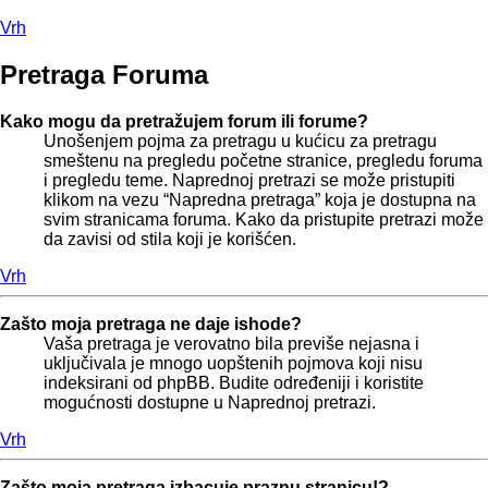
Vrh
Pretraga Foruma
Kako mogu da pretražujem forum ili forume?
Unošenjem pojma za pretragu u kućicu za pretragu
smeštenu na pregledu početne stranice, pregledu foruma
i pregledu teme. Naprednoj pretrazi se može pristupiti
klikom na vezu “Napredna pretraga” koja je dostupna na
svim stranicama foruma. Kako da pristupite pretrazi može
da zavisi od stila koji je korišćen.
Vrh
Zašto moja pretraga ne daje ishode?
Vaša pretraga je verovatno bila previše nejasna i
uključivala je mnogo uopštenih pojmova koji nisu
indeksirani od phpBB. Budite određeniji i koristite
mogućnosti dostupne u Naprednoj pretrazi.
Vrh
Zašto moja pretraga izbacuje praznu stranicu!?