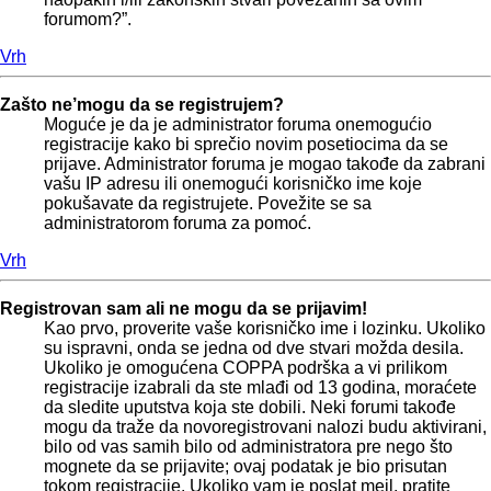
forumom?”.
Vrh
Zašto ne’mogu da se registrujem?
Moguće je da je administrator foruma onemogućio
registracije kako bi sprečio novim posetiocima da se
prijave. Administrator foruma je mogao takođe da zabrani
vašu IP adresu ili onemogući korisničko ime koje
pokušavate da registrujete. Povežite se sa
administratorom foruma za pomoć.
Vrh
Registrovan sam ali ne mogu da se prijavim!
Kao prvo, proverite vaše korisničko ime i lozinku. Ukoliko
su ispravni, onda se jedna od dve stvari možda desila.
Ukoliko je omogućena COPPA podrška a vi prilikom
registracije izabrali da ste mlađi od 13 godina, moraćete
da sledite uputstva koja ste dobili. Neki forumi takođe
mogu da traže da novoregistrovani nalozi budu aktivirani,
bilo od vas samih bilo od administratora pre nego što
mognete da se prijavite; ovaj podatak je bio prisutan
tokom registracije. Ukoliko vam je poslat mejl, pratite