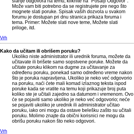
slanje odgovora na temu, kliknite na "Pošalji Odgovor".
Može vam biti potrebno da se registrujete pre nego što
mognete slati poruke. Spisak vaših dozvola u svakom
forumu je dostupan pri dnu stranica prikaza foruma i
tema. Primer: Možete slati nove teme, Možete slati
priloge, itd.
Vrh
Kako da učitam ili obrišem poruku?
Ukoliko niste administrator ili urednik foruma, možete da
učitavate ili brišete samo sopstvene poruke. Možete da
učitate poruku klikom na dugme za učitavanje za
određenu poruku, ponekad samo određeno vreme nakon
što je poruka napravljena. Ukoliko je neko već odgovorio
na poruku, naći ćete mali komad izlaznog teksta ispod
poruke kada se vratite na temu koji prikazuje broj puta
koliko ste je učitali zajedno sa datumom i vremenom. Ovo
će se pojaviti samo ukoliko je neko već odgovorio; neće
se pojaviti ukoliko je urednik ili administrator učitao
poruku, iako oni mogu da ostave belešku zašto su učitali
poruku. Molimo znajte da obični korisnici ne mogu da
obrišu poruku nakon što neko odgovori.
Vrh