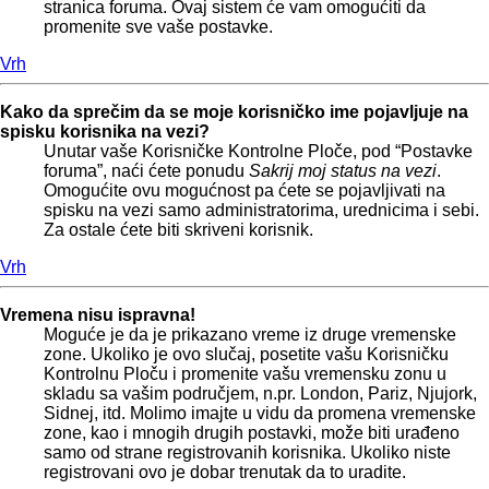
stranica foruma. Ovaj sistem će vam omogućiti da
promenite sve vaše postavke.
Vrh
Kako da sprečim da se moje korisničko ime pojavljuje na
spisku korisnika na vezi?
Unutar vaše Korisničke Kontrolne Ploče, pod “Postavke
foruma”, naći ćete ponudu
Sakrij moj status na vezi
.
Omogućite ovu mogućnost pa ćete se pojavljivati na
spisku na vezi samo administratorima, urednicima i sebi.
Za ostale ćete biti skriveni korisnik.
Vrh
Vremena nisu ispravna!
Moguće je da je prikazano vreme iz druge vremenske
zone. Ukoliko je ovo slučaj, posetite vašu Korisničku
Kontrolnu Ploču i promenite vašu vremensku zonu u
skladu sa vašim područjem, n.pr. London, Pariz, Njujork,
Sidnej, itd. Molimo imajte u vidu da promena vremenske
zone, kao i mnogih drugih postavki, može biti urađeno
samo od strane registrovanih korisnika. Ukoliko niste
registrovani ovo je dobar trenutak da to uradite.