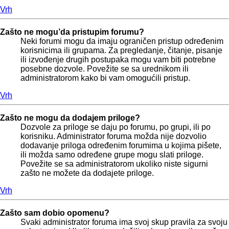
Vrh
Zašto ne mogu’da pristupim forumu?
Neki forumi mogu da imaju ograničen pristup određenim
korisnicima ili grupama. Za pregledanje, čitanje, pisanje
ili izvođenje drugih postupaka mogu vam biti potrebne
posebne dozvole. Povežite se sa urednikom ili
administratorom kako bi vam omogućili pristup.
Vrh
Zašto ne mogu da dodajem priloge?
Dozvole za priloge se daju po forumu, po grupi, ili po
korisniku. Administrator foruma možda nije dozvolio
dodavanje priloga određenim forumima u kojima pišete,
ili možda samo određene grupe mogu slati priloge.
Povežite se sa administratorom ukoliko niste sigurni
zašto ne možete da dodajete priloge.
Vrh
Zašto sam dobio opomenu?
Svaki administrator foruma ima svoj skup pravila za svoju