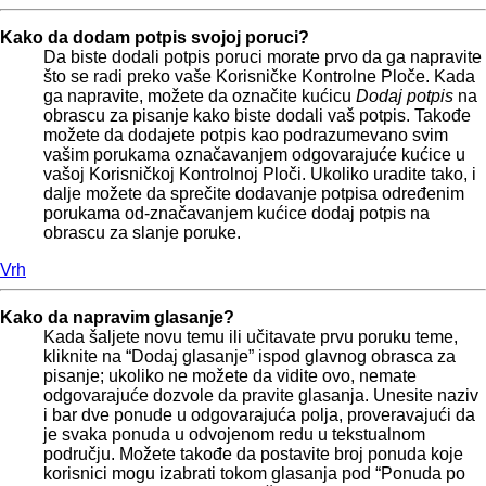
Kako da dodam potpis svojoj poruci?
Da biste dodali potpis poruci morate prvo da ga napravite
što se radi preko vaše Korisničke Kontrolne Ploče. Kada
ga napravite, možete da označite kućicu
Dodaj potpis
na
obrascu za pisanje kako biste dodali vaš potpis. Takođe
možete da dodajete potpis kao podrazumevano svim
vašim porukama označavanjem odgovarajuće kućice u
vašoj Korisničkoj Kontrolnoj Ploči. Ukoliko uradite tako, i
dalje možete da sprečite dodavanje potpisa određenim
porukama od-značavanjem kućice dodaj potpis na
obrascu za slanje poruke.
Vrh
Kako da napravim glasanje?
Kada šaljete novu temu ili učitavate prvu poruku teme,
kliknite na “Dodaj glasanje” ispod glavnog obrasca za
pisanje; ukoliko ne možete da vidite ovo, nemate
odgovarajuće dozvole da pravite glasanja. Unesite naziv
i bar dve ponude u odgovarajuća polja, proveravajući da
je svaka ponuda u odvojenom redu u tekstualnom
području. Možete takođe da postavite broj ponuda koje
korisnici mogu izabrati tokom glasanja pod “Ponuda po