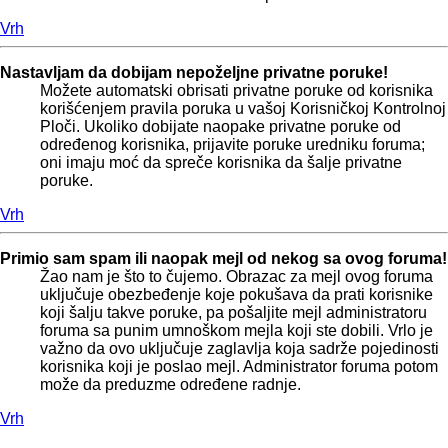
Vrh
Nastavljam da dobijam nepoželjne privatne poruke!
Možete automatski obrisati privatne poruke od korisnika
korišćenjem pravila poruka u vašoj Korisničkoj Kontrolnoj
Ploči. Ukoliko dobijate naopake privatne poruke od
određenog korisnika, prijavite poruke uredniku foruma;
oni imaju moć da spreče korisnika da šalje privatne
poruke.
Vrh
Primio sam spam ili naopak mejl od nekog sa ovog foruma!
Žao nam je što to čujemo. Obrazac za mejl ovog foruma
uključuje obezbeđenje koje pokušava da prati korisnike
koji šalju takve poruke, pa pošaljite mejl administratoru
foruma sa punim umnoškom mejla koji ste dobili. Vrlo je
važno da ovo uključuje zaglavlja koja sadrže pojedinosti
korisnika koji je poslao mejl. Administrator foruma potom
može da preduzme određene radnje.
Vrh