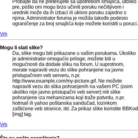
Probajte da ne preterujete sa upotrebom smajlića, utoliko
pre, pošto oni mogu brzo učiniti poruku nečitljivom i
urednik može da ih izbaci ili ukloni poruku zajedno s
njima. Administrator foruma je možda takođe podesio
ograničenje za broj smajlića koje možete koristiti u poruci.
Vrh
Mogu li slati slike?
Da, slike mogu biti prikazane u vašim porukama. Ukoliko
je administrator omogućio priloge, možete biti u
mogućnosti da dodate sliku na forum. U suprotnom,
morate napraviti vezu do slike pohranjene na javno
pristupačnom veb serveru, n.pr.
http://www.example.com/my-picture.gif. Ne možete
napraviti vezu do slika pohranjenih na vašem PC (osim
ukoliko nije javno pristupačni veb server) niti slike
pohranjene iza mehanizama koji traže potvrdu, n.pr.
hotmail ili yahoo poštanska sandučad, lozinkom
zaštićene veb stranice, itd. Za prikaz slike koristite BBKod
[img] tag.
Vrh