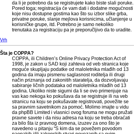
da li je potrebno da se registrujete kako biste slali poruke.
Pored toga; registracija će vam dati i dodatne mogućnosti
koje nisu dostupne gostima kao što su izbor slike grba,
privatne poruke, slanje mejlova korisnicima, učlanjenje u
korisničke grupe, itd. Potrebno je samo nekoliko
trenutaka za registraciju pa je preporučljivo da to uradite.
Vrh
Šta je COPPA?
COPPA, ili Children’s Online Privacy Protection Act of
1998, je zakon u SAD koji zahteva od veb stranica koje
moguće skupljaju podatke od maloletnika mlađih od 13
godina da imaju pismenu saglasnost roditelja ili drugi
način priznanja od zakonitih staratelja, da dozvoljavaju
sabiranje ličnih podataka od maloletnika mlađih od 13
godina. Ukoliko niste sigurni da li se ovo primenjuje na
vas kao nekoga ko pokušava da se registruje ili na veb
stranicu na koju se pokušavate registrovati, povežite se
sa pravnim savetnikom za pomoć. Molimo imajte u vidu
da phpBB Limited i vlasnici ovog foruma ne mogu pružati
pravne savete i da nisu adresa na koju se treba obraćati
za bilo šta iz pravnog domena, izuzev za ono što je
navedeno u pitanju “S kim da se povežem povodom
naopakih i/ili zakonskih stvari povezanih sa ovim