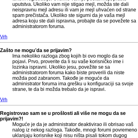
uputstva. Ukoliko vam nije stigao mejl, možda ste dali
neispravnu mejl adresu ili vam je mejl uhvaćen od strane
spam prečistača. Ukoliko ste sigurni da je vaša mejl
adresa koju ste dali ispravna, probajte da se povežete sa
administratorom foruma.
Vrh
Zašto ne mogu’da se prijavim?
Ima nekoliko razloga zbog kojih bi ovo moglo da se
pojavi. Prvo, proverite da li su vaše korisničko ime i
lozinka ispravni. Ukoliko jesu, povežite se sa
administratorom foruma kako biste proverili da niste
možda pod zabranom. Takođe je moguće da
administrator foruma ima grešku u konfiguraciji sa svoje
strane, te da bi možda trebalo da je ispravi.
Vrh
Registrovao sam se u prošlosti ali više ne mogu da se
prijavim?!
Moguće je da je administrator deaktivirao ili obrisao vaš
nalog iz nekog razloga. Takođe, mnogi forumi povremeno
uklanjaju korisnike koji nisu ništa pisali tokom dugog