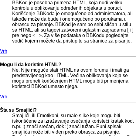
BBKod je posebna primena HTML, koja nudi veliku
kontrolu u oblikovanju određenih objekata u poruci.
Korišćenje BBKoda je omogućeno od administratora, ali
takođe može da bude i onemogućeno po porukama u
obrascu za pisanje. BBKod je sam po sebi sličan u stilu
sa HTML, ali su tagovi zatvoreni uglastim zagradama [ i ]
pre nego < i >. Za više podataka o BBKodu pogledajte
vodič kojem možete da pristupite sa stranice za pisanje.
Vrh
Mogu li da koristim HTML?
Ne. Nije moguće slati HTML na ovom forumu i imati ga
predstavljenog kao HTML. Većina oblikovanja koja se
mogu preneti korišćenjem HTML mogu biti primenjena
koristeći BBKod umesto njega.
Vrh
Šta su Smajlići?
Smajlići, ili Emotikoni, su male slike koje mogu biti
iskorišćene za izražavanje osećanja koristeći kratak kod,
n.pr. :) znači srećan, dok :( znači tužan. Puni spisak
smajlića može biti viđen preko obrasca za pisanje.