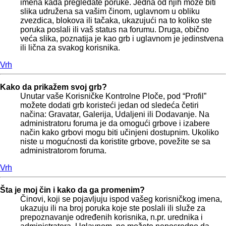
imena kada pregledate poruke. Jedna od njih može biti
slika udružena sa vašim činom, uglavnom u obliku
zvezdica, blokova ili tačaka, ukazujući na to koliko ste
poruka poslali ili vaš status na forumu. Druga, obično
veća slika, poznatija je kao grb i uglavnom je jedinstvena
ili lična za svakog korisnika.
Vrh
Kako da prikažem svoj grb?
Unutar vaše Korisničke Kontrolne Ploče, pod “Profil”
možete dodati grb koristeći jedan od sledeća četiri
načina: Gravatar, Galerija, Udaljeni ili Dodavanje. Na
administratoru foruma je da omogući grbove i izabere
način kako grbovi mogu biti učinjeni dostupnim. Ukoliko
niste u mogućnosti da koristite grbove, povežite se sa
administratorom foruma.
Vrh
Šta je moj čin i kako da ga promenim?
Činovi, koji se pojavljuju ispod vašeg korisničkog imena,
ukazuju ili na broj poruka koje ste poslali ili služe za
prepoznavanje određenih korisnika, n.pr. urednika i