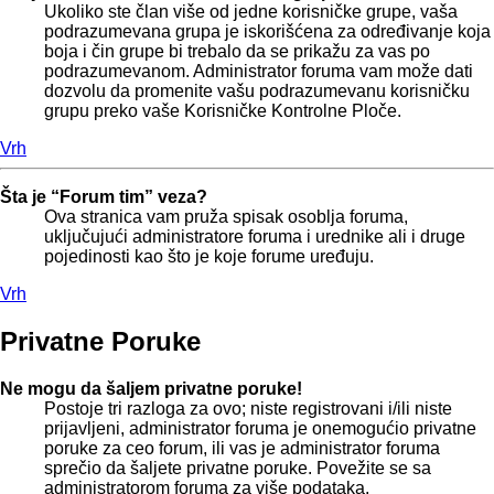
Ukoliko ste član više od jedne korisničke grupe, vaša
podrazumevana grupa je iskorišćena za određivanje koja
boja i čin grupe bi trebalo da se prikažu za vas po
podrazumevanom. Administrator foruma vam može dati
dozvolu da promenite vašu podrazumevanu korisničku
grupu preko vaše Korisničke Kontrolne Ploče.
Vrh
Šta je “Forum tim” veza?
Ova stranica vam pruža spisak osoblja foruma,
uključujući administratore foruma i urednike ali i druge
pojedinosti kao što je koje forume uređuju.
Vrh
Privatne Poruke
Ne mogu da šaljem privatne poruke!
Postoje tri razloga za ovo; niste registrovani i/ili niste
prijavljeni, administrator foruma je onemogućio privatne
poruke za ceo forum, ili vas je administrator foruma
sprečio da šaljete privatne poruke. Povežite se sa
administratorom foruma za više podataka.