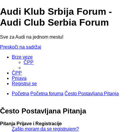
Audi Klub Srbija Forum -
Audi Club Serbia Forum
Sve za Audi na jednom mestu!
Preskoči na sadržaj
Brze veze
ČPP
ČPP
Prijava
Registruj se
Početna
Početna foruma
Često Postavljana Pitanja
Često Postavljana Pitanja
Pitanja Prijave i Registracije
Zašto moram da se registrujem?